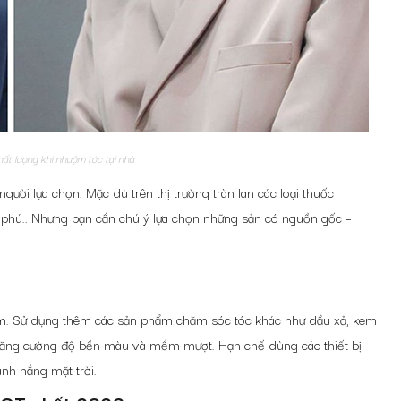
t lượng khi nhuộm tóc tại nhà
ười lựa chọn. Mặc dù trên thị trường tràn lan các loại thuốc
phú.. Nhưng bạn cần chú ý lựa chọn những sản có nguồn gốc –
m. Sử dụng thêm các sản phẩm chăm sóc tóc khác như dầu xả, kem
ư tăng cường độ bền màu và mềm mượt. Hạn chế dùng các thiết bị
ánh nắng mặt trời.