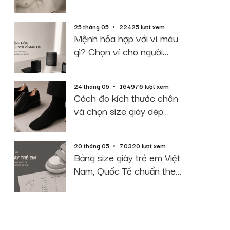
2026
25 tháng 05
22425 lượt xem
Mệnh hỏa hợp với ví màu
gì? Chọn ví cho người
mệnh hỏa hút tài lộc
24 tháng 05
164976 lượt xem
Cách đo kích thước chân
và chọn size giày dép
chuẩn 2026
20 tháng 05
70320 lượt xem
Bảng size giày trẻ em Việt
Nam, Quốc Tế chuẩn theo
độ tuổi