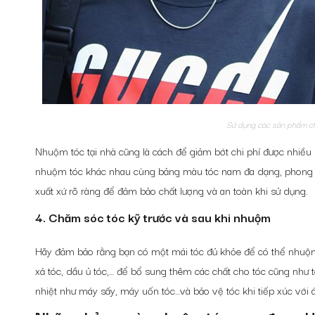
Sử dụng các sản phẩm chấ
Nhuộm tóc tại nhà cũng là cách để giảm bớt chi phí được nhiều ng
nhuộm tóc khác nhau cùng
bảng màu tóc nam
đa dạng, phong 
xuất xứ rõ ràng để đảm bảo chất lượng và an toàn khi sử dụng.
4. Chăm sóc tóc kỹ trước và sau khi nhuộm
Hãy đảm bảo rằng bạn có một mái tóc đủ khỏe để có thể nhuộ
xả tóc, dầu ủ tóc,… để bổ sung thêm các chất cho tóc cũng nh
nhiệt như máy sấy, máy uốn tóc…và bảo vệ tóc khi tiếp xúc với 