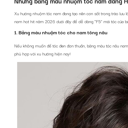
Những
bảng màu nhuộm tóc nam
đang H
Xu hướng nhuộm tóc nam đang tạo nên cơn sốt trong trào lưu l
nam
hot hit năm 2026 dưới đây để dễ dàng “F5” mái tóc của b
1. Bảng màu nhuộm tóc cho nam tông nâu
Nếu không muốn để tóc đen đơn thuần,
bảng màu tóc nâu na
phù hợp với xu hướng hiện nay!