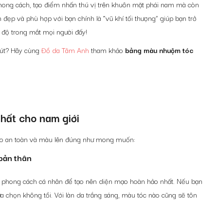
 phong cách, tạo điểm nhấn thú vị trên khuôn mặt phái nam mà còn
đẹp và phù hợp với bạn chính là “vũ khí tối thượng” giúp bạn trở
0 độ trong mắt mọi người đấy!
hút? Hãy cùng
Đồ da Tâm Anh
tham khảo
bảng màu nhuộm tóc
hất cho nam giới
bảo an toàn và màu lên đúng như mong muốn:
bản thân
 phong cách cá nhân để tạo nên diện mạo hoàn hảo nhất. Nếu bạn
 chọn không tồi. Với làn da trắng sáng, màu tóc nào cũng sẽ tôn