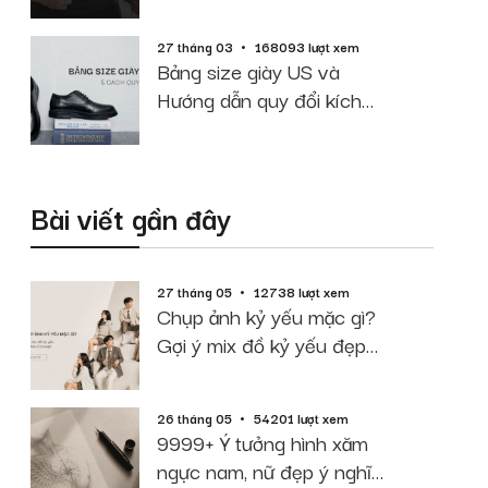
cao cân nặng
27 tháng 03
168093 lượt xem
Bảng size giày US và
Hướng dẫn quy đổi kích
thước chuẩn
Bài viết gần đây
27 tháng 05
12738 lượt xem
Chụp ảnh kỷ yếu mặc gì?
Gợi ý mix đồ kỷ yếu đẹp
theo Concept
26 tháng 05
54201 lượt xem
9999+ Ý tưởng hình xăm
ngực nam, nữ đẹp ý nghĩa