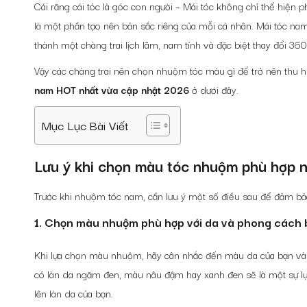
Cái
răng cái tóc là góc con người – Mái tóc không chỉ thể hiện
là một phần tạo nên bản sắc riêng của mỗi cá nhân. Mái tóc nam 
thành một chàng trai lịch lãm, nam tính và đặc biệt thay đổi 36
Vậy các chàng trai nên chọn nhuộm tóc màu gì để trở nên thu 
nam
HOT nhất vừa cập nhật 2026
ở dưới đây.
Mục Lục Bài Viết
Lưu ý khi chọn màu tóc nhuộm phù hợp n
Trước khi nhuộm tóc nam, cần lưu ý một số điều sau để đảm 
1. Chọn màu nhuộm phù hợp với da và phong cách 
Khi lựa chọn màu nhuộm, hãy cân nhắc đến màu da của bạn và
có làn da ngăm đen, màu nâu đậm hay xanh đen sẽ là một sự lựa
lên làn da của bạn.