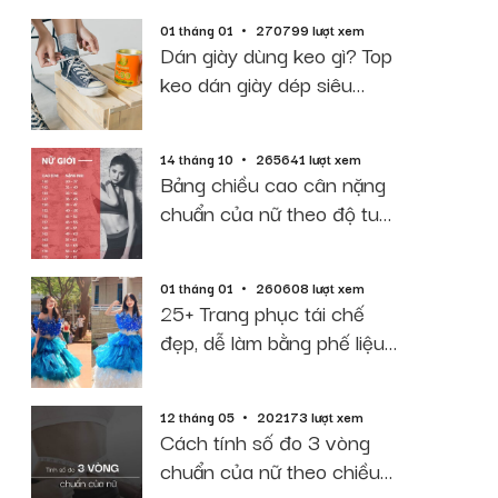
01 tháng 01
270799 lượt xem
Dán giày dùng keo gì? Top
keo dán giày dép siêu
dính, bền, rẻ
14 tháng 10
265641 lượt xem
Bảng chiều cao cân nặng
chuẩn của nữ theo độ tuổi
năm 2026
01 tháng 01
260608 lượt xem
25+ Trang phục tái chế
đẹp, dễ làm bằng phế liệu
giấy báo
12 tháng 05
202173 lượt xem
Cách tính số đo 3 vòng
chuẩn của nữ theo chiều