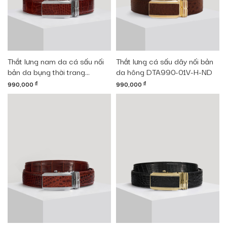
Thắt lưng nam da cá sấu nối
Thắt lưng cá sấu dây nối bản
bản da bụng thời trang
da hông DTA990-01V-H-ND
DTA990-01B-B-ND
990,000
đ
990,000
đ