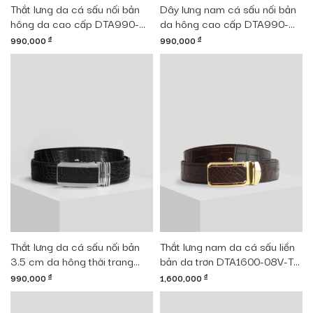
Thắt lưng da cá sấu nối bản
Dây lưng nam cá sấu nối bản
hông da cao cấp DTA990-
da hông cao cấp DTA990-
01B-H-ND
01V-H-D
990,000
đ
990,000
đ
Thắt lưng da cá sấu nối bản
Thắt lưng nam da cá sấu liền
3.5 cm da hông thời trang
bản da trơn DTA1600-08V-T-
DTA990-01B-H-D
CF
990,000
đ
1,600,000
đ