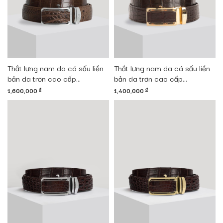
Thắt lưng nam da cá sấu liền
Thắt lưng nam da cá sấu liền
bản da trơn cao cấp
bản da trơn cao cấp
DTA1600-08B-T-CF
DTA1400-07V-T-CF
1,600,000
đ
1,400,000
đ