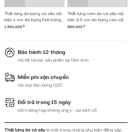
Thắt lưng da bụng cá sấu nối
Thắt lưng nam da cá sấu nối
bản 4 cm da bụng thời trang
bản 3.5 cm da bụng cao cấp
DTA1300-08B-B-CF
DTA990-01V-B-D
1,300,000
đ
990,000
đ
Bảo hành 12 tháng
Với tất cả các sản phẩm tại Tâm Anh
Miễn phí vận chuyển
Với mọi đơn hàng COD
Đổi trả trong 15 ngày
Với trường hợp không ưng ý - sai kích cỡ
Thắt lưng da cá sấu
là một trong những phụ kiện đẳng cấp