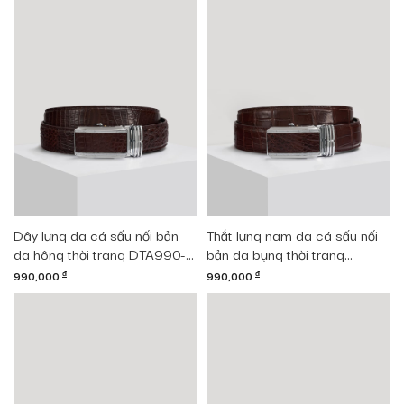
Dây lưng da cá sấu nối bản
Thắt lưng nam da cá sấu nối
da hông thời trang DTA990-
bản da bụng thời trang
01B-H-CF
DTA990-01B-B-CF
990,000
đ
990,000
đ