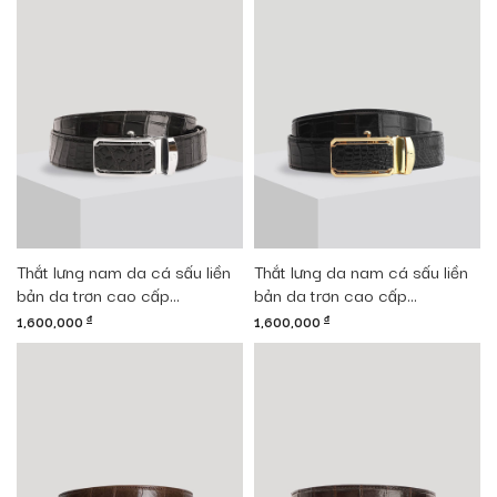
Thắt lưng nam da cá sấu liền
Thắt lưng da nam cá sấu liền
bản da trơn cao cấp
bản da trơn cao cấp
DTA1600-08B-T-D
DTA1600-08V-T-D
1,600,000
đ
1,600,000
đ