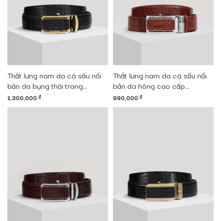
Thắt lưng nam da cá sấu nối
Thắt lưng nam da cá sấu nối
bản da bụng thời trang
bản da hông cao cấp
DTA1300-08V-B-D
DTA990-03B-H-ND
1,300,000
đ
990,000
đ