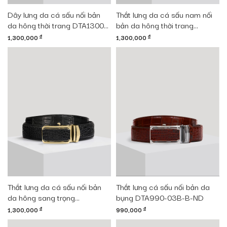
Dây lưng da cá sấu nối bản
Thắt lưng da cá sấu nam nối
da hông thời trang DTA1300-
bản da hông thời trang
08B-H-CF
DTA1300-08V-H-CF
1,300,000
đ
1,300,000
đ
Thắt lưng da cá sấu nối bản
Thắt lưng cá sấu nối bản da
da hông sang trọng
bụng DTA990-03B-B-ND
DTA1300-08V-H-D
1,300,000
đ
990,000
đ