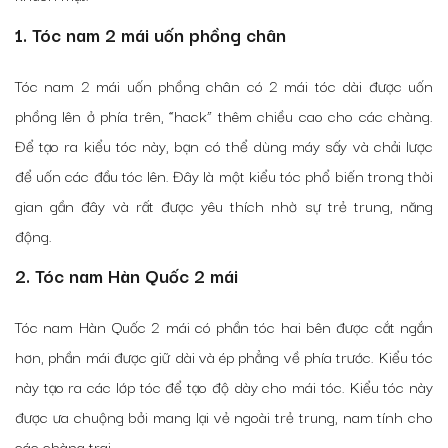
1. Tóc nam 2 mái uốn phồng chân
Tóc nam 2 mái uốn phồng chân có 2 mái tóc dài được uốn
phồng lên ở phía trên, “hack” thêm chiều cao cho các chàng.
Để tạo ra kiểu tóc này, bạn có thể dùng máy sấy và chải lược
để uốn các đầu tóc lên. Đây là một kiểu tóc phổ biến trong thời
gian gần đây và rất được yêu thích nhờ sự trẻ trung, năng
động.
2. Tóc nam Hàn Quốc 2 mái
Tóc nam Hàn Quốc 2 mái có phần tóc hai bên được cắt ngắn
hơn, phần mái được giữ dài và ép phẳng về phía trước. Kiểu tóc
này tạo ra các lớp tóc để tạo độ dày cho mái tóc. Kiểu tóc này
được ưa chuộng bởi mang lại vẻ ngoài trẻ trung, nam tính cho
các chàng trai.