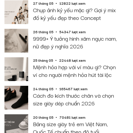
27 tháng 05
12822 lượt xem
Chụp ảnh kỷ yếu mặc gì? Gợi ý mix
đồ kỷ yếu đẹp theo Concept
26 tháng 05
54347 lượt xem
9999+ Ý tưởng hình xăm ngực nam,
nữ đẹp ý nghĩa 2026
25 tháng 05
22448 lượt xem
Mệnh hỏa hợp với ví màu gì? Chọn
ví cho người mệnh hỏa hút tài lộc
24 tháng 05
165467 lượt xem
Cách đo kích thước chân và chọn
size giày dép chuẩn 2026
20 tháng 05
70481 lượt xem
Bảng size giày trẻ em Việt Nam,
Quốc Tế chuẩn theo độ tuổi