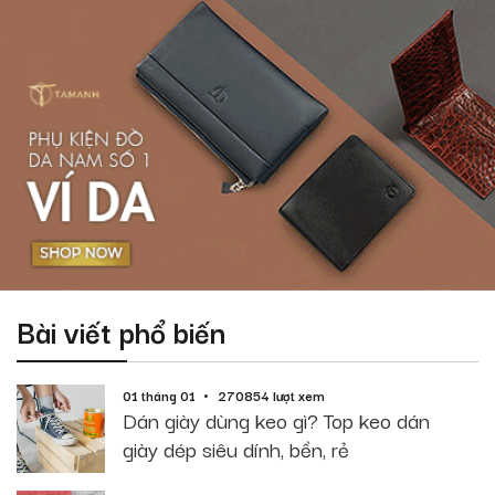
Bài viết phổ biến
01 tháng 01
270854 lượt xem
Dán giày dùng keo gì? Top keo dán
giày dép siêu dính, bền, rẻ