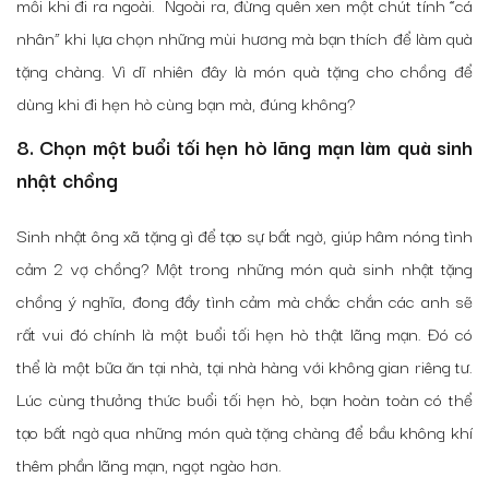
mỗi khi đi ra ngoài. Ngoài ra, đừng quên xen một chút tính “cá
nhân” khi lựa chọn những mùi hương mà bạn thích để làm quà
tặng chàng. Vì dĩ nhiên đây là món quà tặng cho chồng để
dùng khi đi hẹn hò cùng bạn mà, đúng không?
8. Chọn một buổi tối hẹn hò lãng mạn làm quà sinh
nhật chồng
Sinh nhật ông xã tặng gì để tạo sự bất ngờ, giúp hâm nóng tình
cảm 2 vợ chồng? Một trong những món quà sinh nhật tặng
chồng ý nghĩa, đong đầy tình cảm mà chắc chắn các anh sẽ
rất vui đó chính là một buổi tối hẹn hò thật lãng mạn. Đó có
thể là một bữa ăn tại nhà, tại nhà hàng với không gian riêng tư.
Lúc cùng thưởng thức buổi tối hẹn hò, bạn hoàn toàn có thể
tạo bất ngờ qua những món quà tặng chàng để bầu không khí
thêm phần
lãng mạn, ngọt ngào hơn.