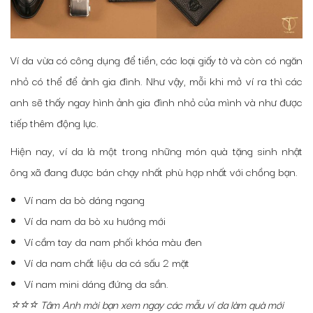
Ví da vừa có công dụng để tiền, các loại giấy tờ và còn có ngăn
nhỏ có thể để ảnh gia đình. Như vậy, mỗi khi mở ví ra thì các
anh sẽ thấy ngay hình ảnh gia đình nhỏ của mình và như được
tiếp thêm động lực.
Hiện nay, ví da là một trong những món quà tặng sinh nhật
ông xã đang được bán chạy nhất phù hợp nhất với chồng bạn.
Ví nam da bò dáng ngang
Ví da nam da bò xu hướng mới
Ví cầm tay da nam phối khóa màu đen
Ví da nam chất liệu da cá sấu 2 mặt
Ví nam mini dáng đứng da sần.
⭐⭐⭐ Tâm Anh mời bạn xem ngay các mẫu ví da làm quà mới