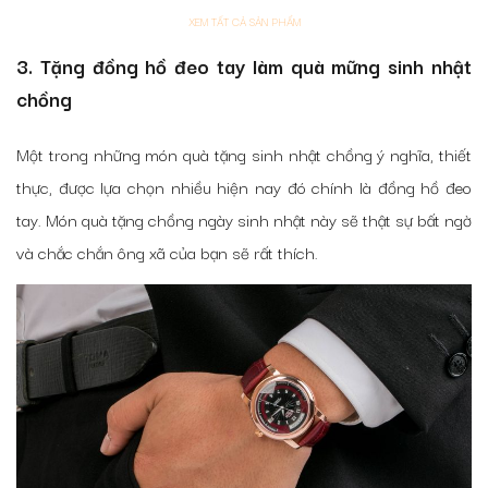
là:
tại
XEM TẤT CẢ SẢN PHẨM
970,000 đ.
là:
3. Tặng đồng hồ đeo tay làm quà mững sinh nhật
750,000 đ.
chồng
Một trong những món quà tặng sinh nhật chồng ý nghĩa, thiết
thực, được lựa chọn nhiều hiện nay đó chính là đồng hồ đeo
tay. Món quà tặng chồng ngày sinh nhật này sẽ thật sự bất ngờ
và chắc chắn ông xã của bạn sẽ rất thích.