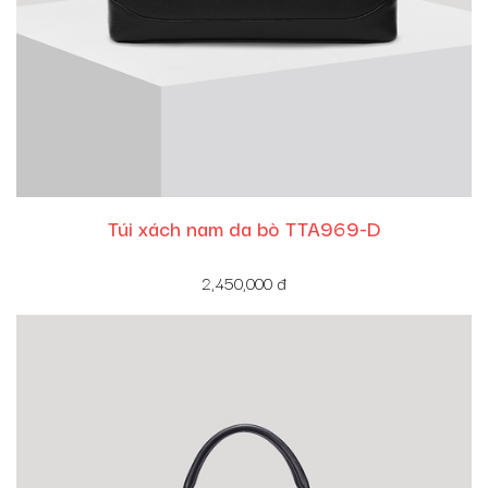
Túi xách nam da bò TTA969-D
2,450,000
đ