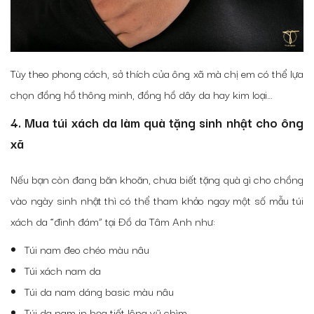
Tùy theo phong cách, sở thích của ông xã mà chị em có thể lựa
chọn đồng hồ thông minh, đồng hồ dây da hay kim loại…
4. Mua túi xách da làm quà tặng sinh nhật cho ông
xã
Nếu bạn còn đang băn khoăn, chưa biết tặng quà gì cho chồng
vào ngày sinh nhật thì có thể tham khảo ngay một số mẫu túi
xách da “đình đám” tại Đồ da Tâm Anh như:
Túi nam đeo chéo màu nâu
Túi xách nam da
Túi da nam dáng basic màu nâu
Túi da nam in họa tiết lông vũ chìm.