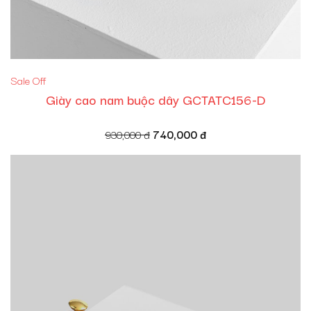
Sale Off
Giày cao nam buộc dây GCTATC156-D
Giá
Giá
930,000
đ
740,000
đ
gốc
hiện
là:
tại
930,000 đ.
là:
740,000 đ.