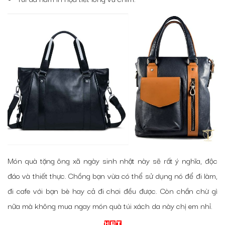
Món quà tặng ông xã ngày sinh nhật này sẽ rất ý nghĩa, độc
đáo và thiết thực. Chồng bạn vừa có thể sử dụng nó để đi làm,
đi cafe với bạn bè hay cả đi chơi đều được. Còn chần chừ gì
nữa mà không mua ngay món quà túi xách da này chị em nhỉ.