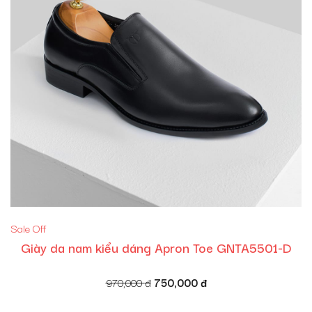
Sale Off
Giày da nam kiểu dáng Apron Toe GNTA5501-D
Giá
Giá
970,000
đ
750,000
đ
gốc
hiện