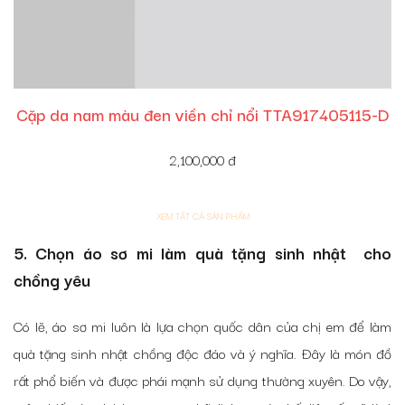
Cặp da nam màu đen viền chỉ nổi TTA917405115-D
2,100,000
đ
XEM TẤT CẢ SẢN PHẨM
5. Chọn áo sơ mi làm quà tặng sinh nhật cho
chồng yêu
Có lẽ, áo sơ mi luôn là lựa chọn quốc dân của chị em để làm
quà tặng sinh nhật chồng độc đáo và ý nghĩa. Đây là món đồ
rất phổ biến và được phái mạnh sử dụng thường xuyên. Do vậy,