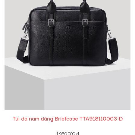
Túi da nam dáng Briefcase TTA918110003-D
1,950,000
đ