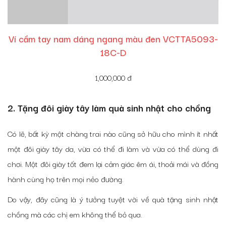
Ví cầm tay nam dáng ngang màu đen VCTTA5093-
18C-D
1,000,000
đ
2. Tặng đôi giày tây làm quà sinh nhật cho chồng
Có lẽ, bất kỳ một chàng trai nào cũng sở hữu cho mình ít nhất
một đôi giày tây da, vừa có thể đi làm và vừa có thể dùng đi
chơi. Một đôi giày tốt đem lại cảm giác êm ái, thoải mái và đồng
hành cùng họ trên mọi nẻo đường.
Do vậy, đây cũng là ý tưởng tuyệt vời về quà tặng sinh nhật
chồng mà các chị em không thể bỏ qua.