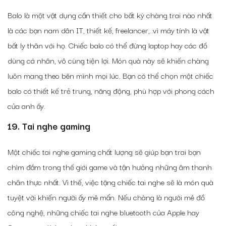
Balo là một vật dụng cần thiết cho bất kỳ chàng trai nào nhất
là các bạn nam dân IT, thiết kế, freelancer,..vì máy tính là vật
bất ly thân với họ. Chiếc balo có thể đừng laptop hay các đồ
dùng cá nhân, vô cùng tiện lợi. Món quà này sẽ khiến chàng
luôn mang theo bên mình mọi lúc. Bạn có thể chọn một chiếc
balo có thiết kế trẻ trung, năng động, phù hợp với phong cách
của anh ấy.
19. Tai nghe gaming
Một chiếc tai nghe gaming chất lượng sẽ giúp bạn trai bạn
chìm đắm trong thế giới game và tận hưởng những âm thanh
chân thực nhất. Vì thế, việc tặng chiếc tai nghe sẽ là món quà
tuyệt vời khiến người ấy mê mẩn. Nếu chàng là người mê đồ
công nghệ, những chiếc tai nghe bluetooth của Apple hay