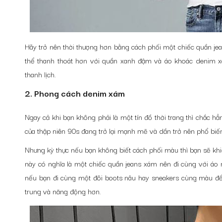
Hãy trở nên thời thượng hơn bằng cách phối một chiếc quần je
thể thanh thoát hơn với quần xanh đậm và áo khoác denim 
thanh lịch.
2. Phong cách denim xám
Ngay cả khi bạn không phải là một tín đồ thời trang thì chắc 
của thập niên 90s đang trở lại mạnh mẽ và dần trở nên phổ biế
Nhưng kỳ thực nếu bạn không biết cách phối màu thì bạn sẽ khiế
này có nghĩa là một chiếc quần jeans xám nên đi cùng với áo 
nếu bạn đi cùng một đôi boots nâu hay sneakers cùng màu để 
trung và năng động hơn.