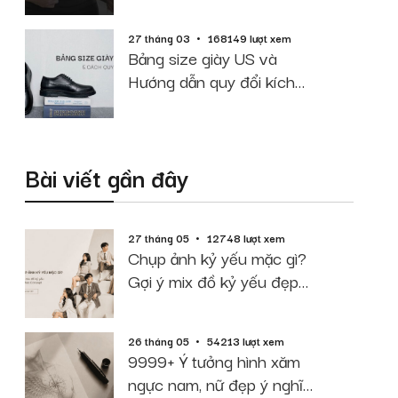
cao cân nặng
27 tháng 03
168149 lượt xem
Bảng size giày US và
Hướng dẫn quy đổi kích
thước chuẩn
Bài viết gần đây
27 tháng 05
12748 lượt xem
Chụp ảnh kỷ yếu mặc gì?
Gợi ý mix đồ kỷ yếu đẹp
theo Concept
26 tháng 05
54213 lượt xem
9999+ Ý tưởng hình xăm
ngực nam, nữ đẹp ý nghĩa