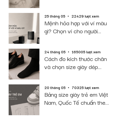
2026
25 tháng 05
22429 lượt xem
Mệnh hỏa hợp với ví màu
gì? Chọn ví cho người
mệnh hỏa hút tài lộc
24 tháng 05
165005 lượt xem
Cách đo kích thước chân
và chọn size giày dép
chuẩn 2026
20 tháng 05
70325 lượt xem
Bảng size giày trẻ em Việt
Nam, Quốc Tế chuẩn theo
độ tuổi