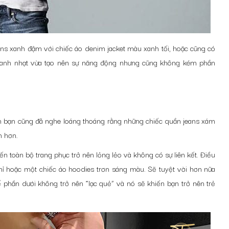
ans xanh đậm với chiếc áo denim jacket màu xanh tối, hoặc cũng có
xanh nhạt vừa tạo nên sự năng động nhưng cũng không kém phần
hẳn bạn cũng đã nghe loáng thoáng rằng những chiếc quần jeans xám
n hơn.
n toàn bộ trang phục trở nên lỏng lẻo và không có sự liên kết. Điều
nỉ hoặc một chiếc áo hoodies trơn sáng màu. Sẽ tuyệt vời hơn nữa
phần dưới không trở nên “lạc quẻ” và nó sẽ khiến bạn trở nên trẻ