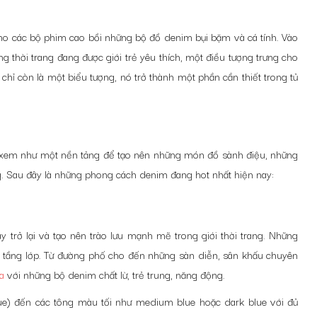
o các bộ phim cao bồi những bộ đồ denim bụi bặm và cá tính. Vào
 thời trang đang được giới trẻ yêu thích, một điều tượng trưng cho
 chỉ còn là một biểu tượng, nó trở thành một phần cần thiết trong tủ
c xem như một nền tảng để tạo nên những món đồ sành điệu, những
g. Sau đây là những phong cách denim đang hot nhất hiện nay:
rở lại và tạo nên trào lưu mạnh mẽ trong giới thời trang. Những
 tầng lớp. Từ đường phố cho đến những sàn diễn, sân khấu chuyên
a
với những bộ denim chất lừ, trẻ trung, năng động.
lue) đến các tông màu tối như medium blue hoặc dark blue với đủ