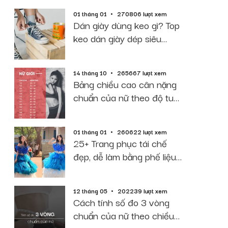
01 tháng 01
270806 lượt xem
Dán giày dùng keo gì? Top
keo dán giày dép siêu
dính, bền, rẻ
14 tháng 10
265667 lượt xem
Bảng chiều cao cân nặng
chuẩn của nữ theo độ tuổi
năm 2026
01 tháng 01
260622 lượt xem
25+ Trang phục tái chế
đẹp, dễ làm bằng phế liệu
giấy báo
12 tháng 05
202239 lượt xem
Cách tính số đo 3 vòng
chuẩn của nữ theo chiều