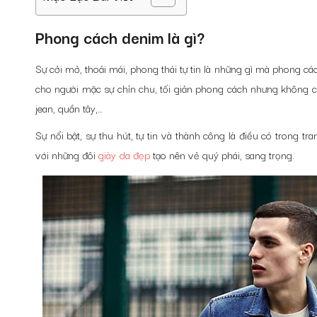
Phong cách denim là gì?
Sự cởi mở, thoải mái, phong thái tự tin là những gì mà phon
cho người mặc sự chỉn chu, tối giản phong cách nhưng không có
jean, quần tây,…
Sự nổi bật, sự thu hút, tự tin và thành công là điều có trong
với những đôi
giày da đẹp
tạo nên vẻ quý phái, sang trọng.