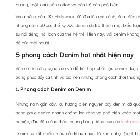
dương, một loại quần cotton và dần trở nên phổ biến.
Vào những năm 30, Hollywood đã đưa lên màn ảnh, đem đến ch
những năm 50 của thế kỷ XX, denim đã trở thành một biểu tượng
sự nổi tiếng, nổi loạn của thế hệ trẻ. Hiện nay, vải denim không
đồ của mỗi người.
5 phong cách Denim hot nhất hiện nay
Vốn có tính ứng dụng cao và dễ kết hợp, chất liệu denim đượ
trang phục đầy cá tính và tạo nên những phong cách thời thượn
1. Phong cách Denim on Denim
Những năm gần đây, xu hướng diện nguyên cây denim đã quay t
trang phục denim nhanh chóng lan rộng và phổ biến khắp mọi
nghiệp, đâu đâu cũng thấp thoáng bóng dáng của các
fashionist
Denim có rất nhiều màu sắc khác nhau, từ xanh nhạt (light b