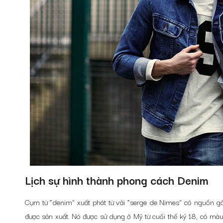
Lịch sự hình thành phong cách Denim
Cụm từ “denim” xuất phát từ vải “serge de Nimes” có nguồn gố
được sản xuất. Nó được sử dụng ở Mỹ từ cuối thế kỷ 18, có m