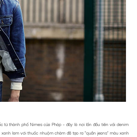
c từ thành phố Nimes của Pháp – đây là nơi lần đầu tiên vải denim
àu xanh lam với thuốc nhuộm chàm đã tạo ra “quần jeans” màu xanh