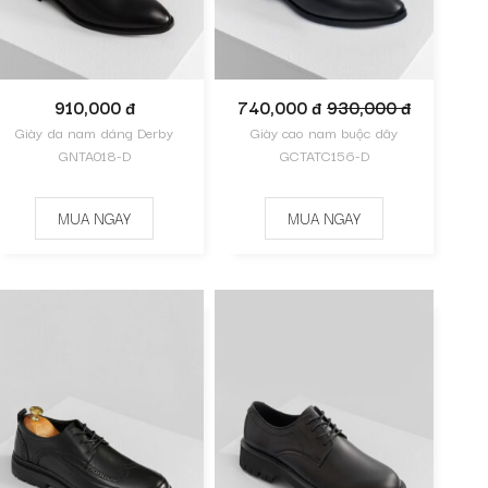
910,000 đ
740,000 đ
930,000 đ
Giày da nam dáng Derby
Giày cao nam buộc dây
GNTA018-D
GCTATC156-D
MUA NGAY
MUA NGAY