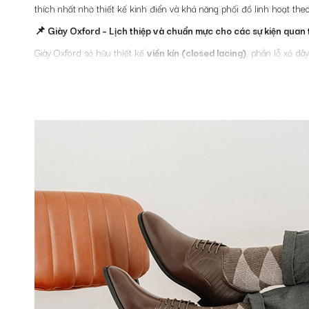
thích nhất nhờ thiết kế kinh điển và khả năng phối đồ linh hoạt th
📌 Giày Oxford – Lịch thiệp và chuẩn mực cho các sự kiện quan
Giày Oxford sở hữu thiết kế
viền kín (closed lacing)
, phần lỗ xỏ dâ
Đây là lựa chọn lý tưởng để kết hợp với:
Vest
Suit
Trang phục dự sự kiện, lễ cưới, hội nghị
Oxford phù hợp cho những quý ông cần phong thái nghiêm túc và c
📌
Giày Derby – Thoải mái hơn, linh hoạt hơn trong phối đồ
Khác với Oxford,
giày Derby
có thiết kế
viền hở (open lacing)
, ph
Derby phù hợp với:
Trang phục công sở hàng ngày
Các buổi gặp gỡ, sự kiện nhẹ