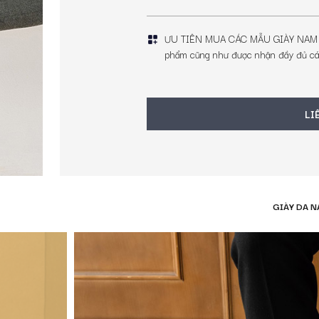
 dễ ứng dụng.
ƯU TIÊN MUA CÁC MẪU GIÀY NAM B
 phù hợp
phẩm cũng như được nhận đầy đủ các
nam
sao cho chuẩn phong cách, tôn dáng và phù hợp từng hoàn cảnh sử dụn
LI
GIÀY DA 