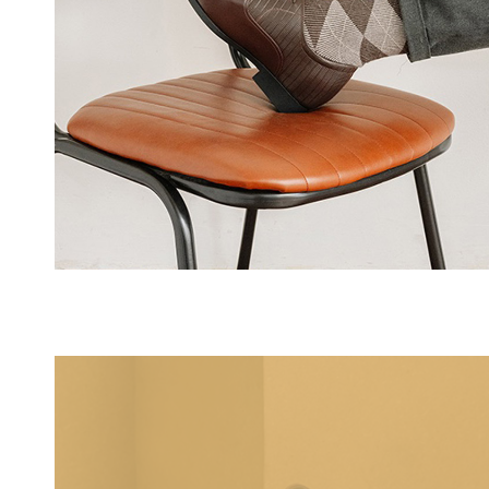
Đi cà phê, đi làm, đi chơi
Đây là dòng
giày nam cột dây
mang tinh thần trẻ trung, hiện đại và
⭐
Tiếp theo – Bí quyết chọn giày buộc dây
Hãy cùng Tâm Anh tìm hiểu những nguyên tắc chọn
giày buộc dây 