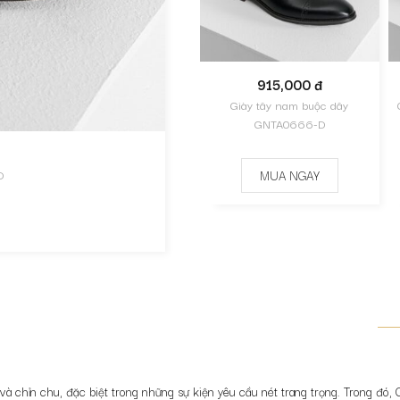
915,000 đ
Giày tây nam buộc dây
GNTA0666-D
D
MUA NGAY
h và chỉn chu, đặc biệt trong những sự kiện yêu cầu nét trang trọng. Trong đó