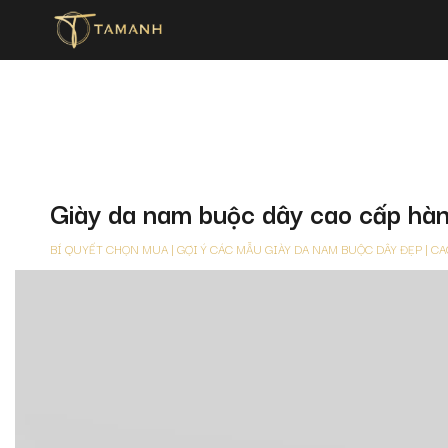
Giày da nam buộc dây cao cấp hà
BÍ QUYẾT CHỌN MUA | GỢI Ý CÁC MẪU GIÀY DA NAM BUỘC DÂY ĐẸP | C