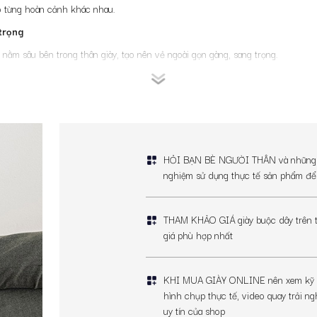
eo từng hoàn cảnh khác nhau.
 trọng
y nằm sâu bên trong thân giày, tạo nên vẻ ngoài gọn gàng, sang trọng.
HỎI BẠN BÈ NGƯỜI THÂN và những ngư
nghiệm sử dụng thực tế sản phẩm để 
huyên nghiệp.
THAM KHẢO GIÁ giày buộc dây trên t
ần lỗ xỏ dây nằm trên lớp vamp. Điều này giúp đôi chân thoải mái hơn, dễ mang
giá phù hợp nhất
KHI MUA GIÀY ONLINE nên xem kỹ các
hình chụp thực tế, video quay trải ng
uy tín của shop