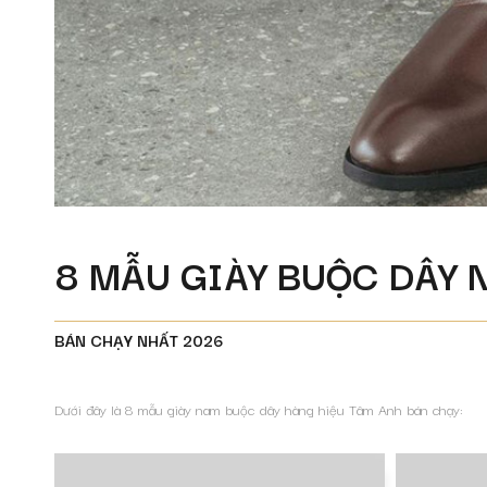
8 MẪU GIÀY BUỘC DÂY 
BÁN CHẠY NHẤT 2026
Dưới đây là 8 mẫu giày nam buộc dây hàng hiệu Tâm Anh bán chạy: