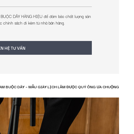
UỘC DÂY HÀNG HIỆU để đảm bảo chất lượng sản
 chính sách đi kèm từ nhà bán hàng.
g nhé!
ÊN HỆ TƯ VẤN
NAM BUỘC DÂY – MẪU GIÀY LỊCH LÃM ĐƯỢC QUÝ ÔNG ƯA CHUỘNG