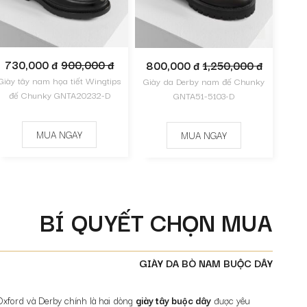
730,000 đ
900,000 đ
800,000 đ
1,250,000 đ
Giày tây nam họa tiết Wingtips
Giày da Derby nam đế Chunky
đế Chunky GNTA20232-D
GNTA51-5103-D
MUA NGAY
MUA NGAY
BÍ QUYẾT CHỌN MUA
GIÀY DA BÒ NAM BUỘC DÂY
, Oxford và Derby chính là hai dòng
giày tây buộc dây
được yêu