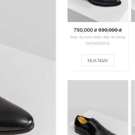
750,000 đ
930,000 đ
Giày da nam buộc dây da bóng
GNTA5502-D
MUA NGAY