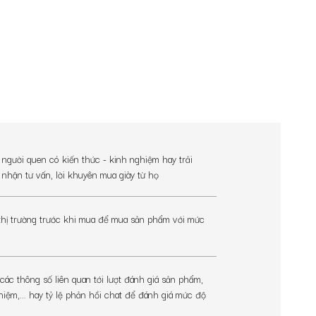
ời quen có kiến thức - kinh nghiệm hay trải
nhận tư vấn, lời khuyên mua giày từ họ
hị trường trước khi mua để mua sản phẩm với mức
 hơn nhưng vẫn giữ sự lịch lãm tinh tế.
 thông số liên quan tới lượt đánh giá sản phẩm,
hiệm,... hay tỷ lệ phản hồi chat để đánh giá mức độ