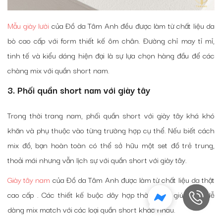
Mẫu giày lười
của Đồ da Tâm Anh đều được làm từ chất liệu da
bò cao cấp với form thiết kế ôm chân. Đường chỉ may tỉ mỉ,
tinh tế và kiểu dáng hiện đại là sự lựa chọn hàng đầu để các
chàng mix với quần short nam.
3. Phối quần short nam với giày tây
Trong thời trang nam, phối quần short với giày tây khá khó
khăn và phụ thuộc vào từng trường hợp cụ thể. Nếu biết cách
mix đồ, bạn hoàn toàn có thể sở hữu một set đồ trẻ trung,
thoải mái nhưng vẫn lịch sự với quần short với giày tây.
Giày tây nam
của Đồ da Tâm Anh được làm từ chất liệu da thật
cao cấp . Các thiết kế buộc dây hợp thời trang giúp bạn dễ
dàng mix match với các loại quần short khác nhau.