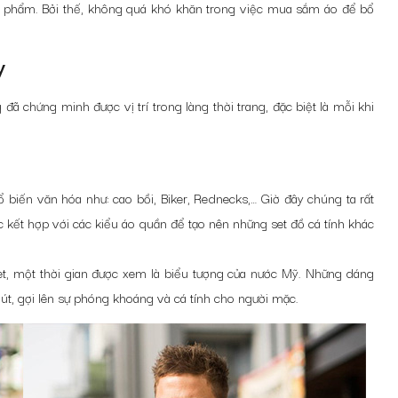
 phẩm. Bởi thế, không quá khó khăn trong việc mua sắm áo để bổ
y
ã chứng minh được vị trí trong làng thời trang, đặc biệt là mỗi khi
biến văn hóa như: cao bồi, Biker, Rednecks,… Giờ đây chúng ta rất
kết hợp với các kiểu áo quần để tạo nên những set đồ cá tính khác
ket, một thời gian được xem là biểu tượng của nước Mỹ. Những dáng
i nút, gợi lên sự phóng khoáng và cá tính cho người mặc.