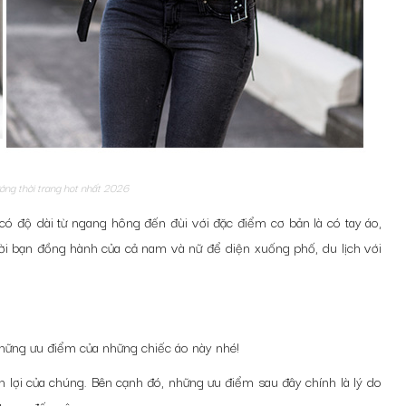
ớng thời trang hot nhất 2026
 có độ dài từ ngang hông đến đùi với đặc điểm cơ bản là có tay áo,
ười bạn đồng hành của cả nam và nữ để diện xuống phố, du lịch với
 những ưu điểm của những chiếc áo này nhé!
iện lợi của chúng. Bên cạnh đó, những ưu điểm sau đây chính là lý do