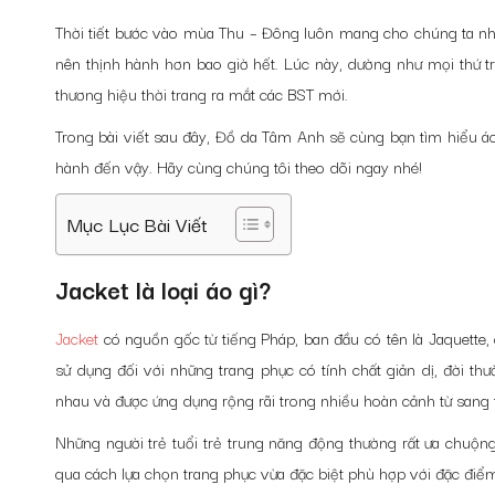
Thời tiết bước vào mùa Thu – Đông luôn mang cho chúng ta n
nên thịnh hành hơn bao giờ hết. Lúc này, dường như mọi thứ 
thương hiệu thời trang ra mắt các BST mới.
Trong bài viết sau đây,
Đồ da Tâm Anh
sẽ cùng bạn tìm hiểu 
hành đến vậy. Hãy cùng chúng tôi theo dõi ngay nhé!
Mục Lục Bài Viết
Jacket là loại áo gì?
Jacket
có nguồn gốc từ tiếng Pháp, ban đầu có tên là Jaquette, 
sử dụng đối với những trang phục có tính chất giản dị, đời th
nhau và được ứng dụng rộng rãi trong nhiều hoàn cảnh từ sang t
Những người trẻ tuổi trẻ trung năng động thường rất ưa chuộn
qua cách lựa chọn trang phục vừa đặc biệt phù hợp với đặc điểm 