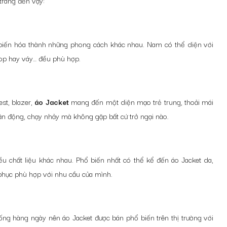
trang đến vậy:
 biến hóa thành những phong cách khác nhau. Nam có thể diện với
top hay váy… đều phù hợp.
st, blazer,
áo Jacket
mang đến một diện mạo trẻ trung, thoải mái
ận động, chạy nhảy mà không gặp bất cứ trở ngại nào.
ều chất liệu khác nhau. Phổ biến nhất có thể kể đến áo Jacket da,
 phục phù hợp với nhu cầu của mình.
ng hàng ngày nên áo Jacket được bán phổ biến trên thị trường với