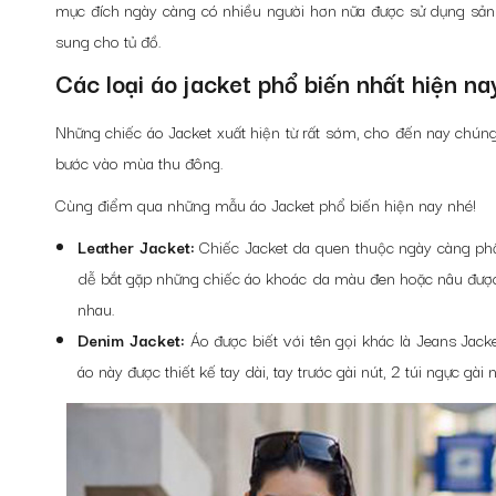
mục đích ngày càng có nhiều người hơn nữa được sử dụng sản
sung cho tủ đồ.
Các loại áo jacket phổ biến nhất hiện na
Những chiếc áo Jacket xuất hiện từ rất sớm, cho đến nay chúng đ
bước vào mùa thu đông.
Cùng điểm qua những mẫu áo Jacket phổ biến hiện nay nhé!
Leather Jacket:
Chiếc Jacket da quen thuộc ngày càng phổ 
dễ bắt gặp những chiếc áo khoác da màu đen hoặc nâu được 
nhau.
Denim Jacket:
Áo được biết với tên gọi khác là Jeans Jac
áo này được thiết kế tay dài, tay trước gài nút, 2 túi ngực gà