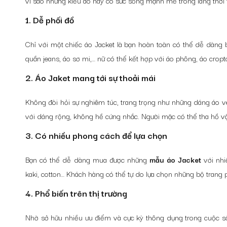
vì sao những kiểu áo này có sức sống mạnh mẽ trong làng thời 
1. Dễ phối đồ
Chỉ với một chiếc áo Jacket là bạn hoàn toàn có thể dễ dàng
quần jeans, áo sơ mi,… nữ có thể kết hợp với áo phông, áo crop
2. Áo Jaket mang tới sự thoải mái
Không đòi hỏi sự nghiêm túc, trang trọng như những dáng áo ve
với dáng rộng, không hề cứng nhắc. Người mặc có thể tha hồ v
3. Có nhiều phong cách để lựa chọn
Bạn có thể dễ dàng mua được những
mẫu áo Jacket
với nhi
kaki, cotton… Khách hàng có thể tự do lựa chọn những bộ trang
4. Phổ biến trên thị trường
Nhờ sở hữu nhiều ưu điểm và cực kỳ thông dụng trong cuộc số