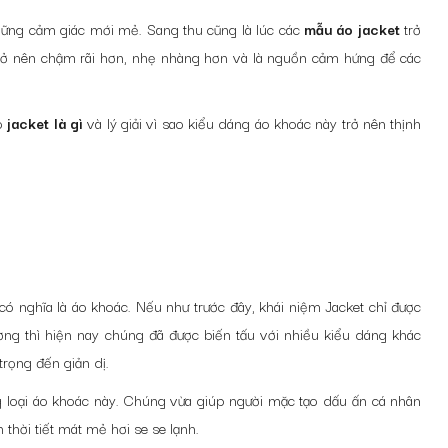
hững cảm giác mới mẻ. Sang thu cũng là lúc các
mẫu áo jacket
trở
trở nên chậm rãi hơn, nhẹ nhàng hơn và là nguồn cảm hứng để các
áo
jacket là gì
và lý giải vì sao kiểu dáng áo khoác này trở nên thịnh
có nghĩa là áo khoác. Nếu như trước đây, khái niệm Jacket chỉ được
ường thì hiện nay chúng đã được biến tấu với nhiều kiểu dáng khác
rọng đến giản dị.
g loại áo khoác này. Chúng vừa giúp người mặc tạo dấu ấn cá nhân
thời tiết mát mẻ hơi se se lạnh.