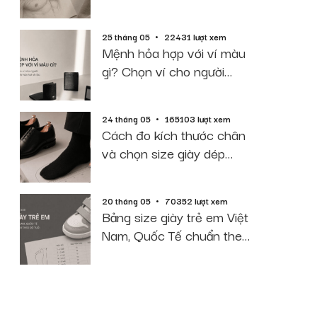
2026
25 tháng 05
22431 lượt xem
Mệnh hỏa hợp với ví màu
gì? Chọn ví cho người
mệnh hỏa hút tài lộc
24 tháng 05
165103 lượt xem
Cách đo kích thước chân
và chọn size giày dép
chuẩn 2026
20 tháng 05
70352 lượt xem
Bảng size giày trẻ em Việt
Nam, Quốc Tế chuẩn theo
độ tuổi