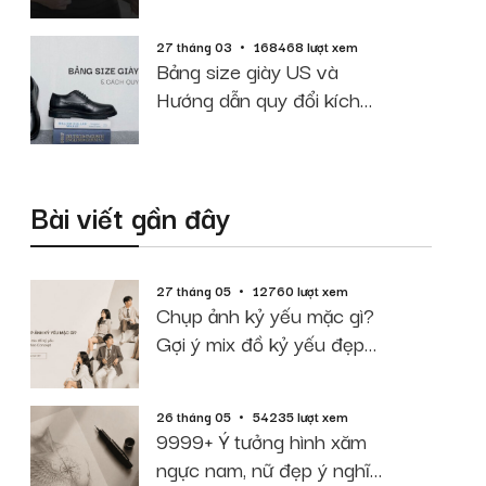
cao cân nặng
27 tháng 03
168468 lượt xem
Bảng size giày US và
Hướng dẫn quy đổi kích
thước chuẩn
Bài viết gần đây
27 tháng 05
12760 lượt xem
Chụp ảnh kỷ yếu mặc gì?
Gợi ý mix đồ kỷ yếu đẹp
theo Concept
26 tháng 05
54235 lượt xem
9999+ Ý tưởng hình xăm
ngực nam, nữ đẹp ý nghĩa