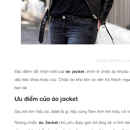
Leather Jacket là xu hư
Đặc điểm dễ nhận biết của
áo jacket
chính là chiếc áo khoác
dây kéo khóa hoặc cúc. Chiếc áo khá tiện lợi nên trở thành ng
bạn bè.
Ưu điểm của áo jacket
Sau khi tìm hiểu áo Jaket là gì, hãy cùng Tâm Anh tìm hiểu về
Những chiếc
áo Jacket
chủ yếu được giới trẻ lăng xê vì tính t