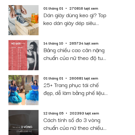
01 tháng 01
270816 lượt xem
Dán giày dùng keo gì? Top
keo dán giày dép siêu
dính, bền, rẻ
14 tháng 10
265734 lượt xem
Bảng chiều cao cân nặng
chuẩn của nữ theo độ tuổi
năm 2026
01 tháng 01
260681 lượt xem
25+ Trang phục tái chế
đẹp, dễ làm bằng phế liệu
giấy báo
12 tháng 05
202393 lượt xem
Cách tính số đo 3 vòng
chuẩn của nữ theo chiều