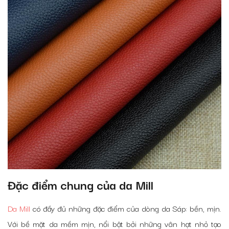
Đặc điểm chung của da Mill
Da Mill
có đầy đủ những đặc điểm của dòng da Sáp: bền, mịn.
Với bề mặt da mềm mịn, nổi bật bởi những vân hạt nhỏ tạo