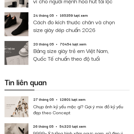
ví cho người mệnh hỏa hút tài lộc
24 tháng 05
165359 lượt xem
Cách đo kích thước chân và chọn
size giày dép chuẩn 2026
20 tháng 05
70454 lượt xem
Bảng size giày trẻ em Việt Nam,
Quốc Tế chuẩn theo độ tuổi
Tin liên quan
27 tháng 05
12801 lượt xem
Chụp ảnh kỷ yếu mặc gì? Gợi ý mix đồ kỷ yếu
đẹp theo Concept
26 tháng 05
54320 lượt xem
9999+ Ý tưởng hình xăm ngực nam, nữ đẹp ý