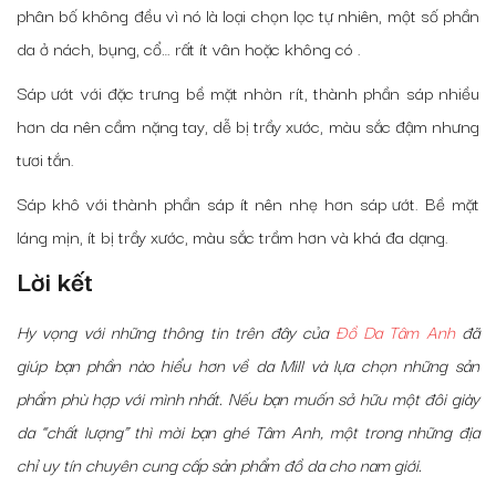
phân bố không đều vì nó là loại chọn lọc tự nhiên, một số phần
da ở nách, bụng, cổ… rất ít vân hoặc không có .
Sáp ướt với đặc trưng bề mặt nhờn rít, thành phần sáp nhiều
hơn da nên cầm nặng tay, dễ bị trầy xước, màu sắc đậm nhưng
tươi tắn.
Sáp khô với thành phần sáp ít nên nhẹ hơn sáp ướt. Bề mặt
láng mịn, ít bị trầy xước, màu sắc trầm hơn và khá đa dạng.
Lời kết
Hy vọng với những thông tin trên đây của
Đồ Da Tâm Anh
đã
giúp bạn phần nào hiểu hơn về da Mill và lựa chọn những sản
phẩm phù hợp với mình nhất. Nếu bạn muốn sở hữu một đôi giày
da “chất lượng” thì mời bạn ghé Tâm Anh, một trong những địa
chỉ uy tín chuyên cung cấp sản phẩm đồ da cho nam giới.