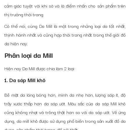
cảm giác tuyệt vời khi sờ và là điểm nhấn cho sản phẩm trên
thị trường thời trang.
Có thể nói, cùng Da Mill là một trong những loại da tốt nhất,
thịnh hành nhất và cũng hợp thời trang nhất trong thế giới đồ
da hiện nay.
Phân loại da Mill
Hiện nay Da Mill được chia làm 2 loại:
1. Da sáp Mill khô
Bề mặt da láng bóng hơn, mình da nhẹ hơn, lượng sáp ít, độ
trầy xước thấp hơn da sáp ướt. Màu sắc của da sáp Mill khô
cũng không nhạt và trông thật hơn so với da sáp ướt. Về ứng
dụng, da mill khô được sử dụng phổ biến trong sản xuất đồ da
dụng, sản phẩm thời trang, đồ nội thất,..