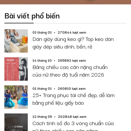
Bài viết phổ biến
01 tháng 01
270844 lượt xem
Dán giày dùng keo gì? Top keo dán
giày dép siêu dính, bền, rẻ
14 tháng 10
265892 lượt xem
Bảng chiều cao cân nặng chuẩn
của nữ theo độ tuổi năm 2026
01 tháng 01
260810 lượt xem
25+ Trang phục tái chế đẹp, dễ làm
bằng phế liệu giấy báo
12 tháng 05
202848 lượt xem
Cách tính số đo 3 vòng chuẩn của
nữ theo chiều cao cân nặng