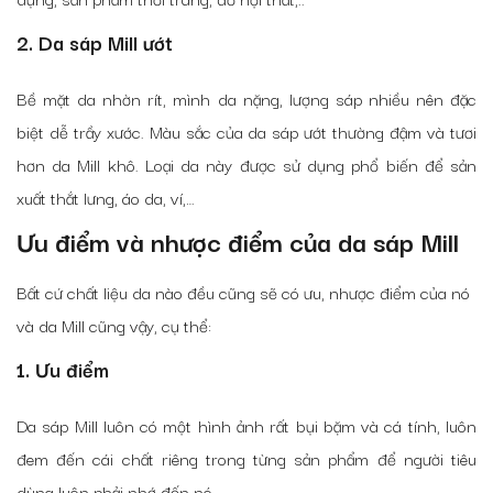
2. Da sáp Mill ướt
Bề mặt da nhờn rít, mình da nặng, lượng sáp nhiều nên đặc
biệt dễ trầy xước. Màu sắc của da sáp ướt thường đậm và tươi
hơn da Mill khô. Loại da này được sử dụng phổ biến để sản
xuất thắt lưng, áo da, ví,…
Ưu điểm và nhược điểm của da sáp Mill
Bất cứ chất liệu da nào đều cũng sẽ có ưu, nhược điểm của nó
và da Mill cũng vậy, cụ thể:
1. Ưu điểm
Da sáp Mill luôn có một hình ảnh rất bụi bặm và cá tính, luôn
đem đến cái chất riêng trong từng sản phẩm để người tiêu
dùng luôn phải nhớ đến nó.