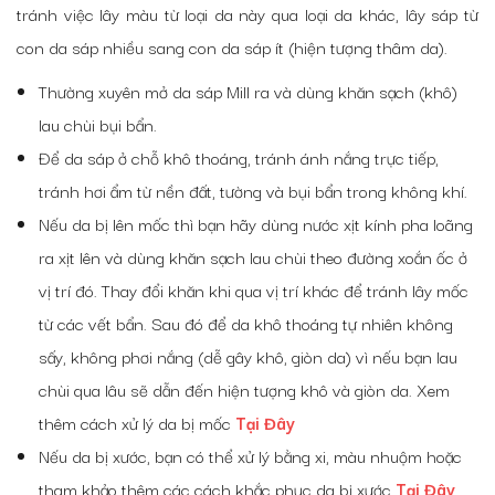
tránh việc lây màu từ loại da này qua loại da khác, lây sáp từ
con da sáp nhiều sang con da sáp ít (hiện tượng thâm da).
Thường xuyên mở da sáp Mill ra và dùng khăn sạch (khô)
lau chùi bụi bẩn.
Để da sáp ở chỗ khô thoáng, tránh ánh nắng trực tiếp,
tránh hơi ẩm từ nền đất, tường và bụi bẩn trong không khí.
Nếu da bị lên mốc thì bạn hãy dùng nước xịt kính pha loãng
ra xịt lên và dùng khăn sạch lau chùi theo đường xoắn ốc ở
vị trí đó. Thay đổi khăn khi qua vị trí khác để tránh lây mốc
từ các vết bẩn. Sau đó để da khô thoáng tự nhiên không
sấy, không phơi nắng (dễ gây khô, giòn da) vì nếu bạn lau
chùi qua lâu sẽ dẫn đến hiện tượng khô và giòn da. Xem
thêm cách xử lý da bị mốc
Tại Đây
Nếu da bị xước, bạn có thể xử lý bằng xi, màu nhuộm hoặc
tham khảo thêm các cách khắc phục da bị xước
Tại Đây
.