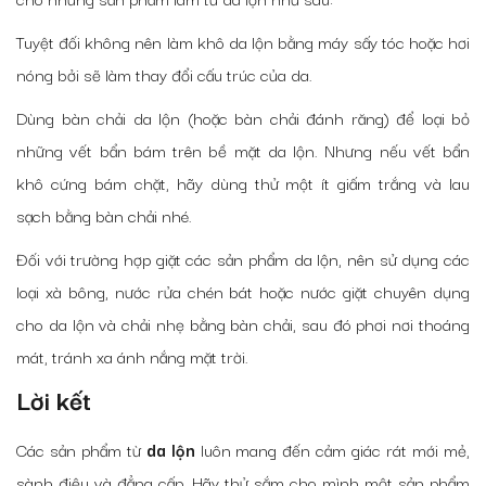
Tuyệt đối không nên làm khô da lộn bằng máy sấy tóc hoặc hơi
nóng bởi sẽ làm thay đổi cấu trúc của da.
Dùng bàn chải da lộn (hoặc bàn chải đánh răng) để loại bỏ
những vết bẩn bám trên bề mặt da lộn. Nhưng nếu vết bẩn
khô cứng bám chặt, hãy dùng thử một ít giấm trắng và lau
sạch bằng bàn chải nhé.
Đối với trường hợp giặt các sản phẩm da lộn, nên sử dụng các
loại xà bông, nước rửa chén bát hoặc nước giặt chuyên dụng
cho da lộn và chải nhẹ bằng bàn chải, sau đó phơi nơi thoáng
mát, tránh xa ánh nắng mặt trời.
Lời kết
Các sản phẩm từ
da lộn
luôn mang đến cảm giác rát mới mẻ,
sành điệu và đẳng cấp. Hãy thử sắm cho mình một sản phẩm