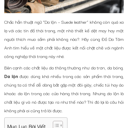
Chắc hẳn thuật ngữ “Da lộn – Suede leather” không còn quá xa
lạ với các tín đồ thời trang, một nhà thiết kế dệt may hay một
người thích mua sắm phải không nào?. Hãy cùng Đồ Da Tâm
Anh tìm hiểu về một chất liệu được kết nối chặt chẽ với ngành
công nghiệp thời trang này nhé.
Bên cạnh các chất liệu da thông thường như da trơn, da bóng.
Da lộn
được dùng khá nhiều trong các sản phẩm thời trang,
chúng ta có thể dễ dàng bắt gặp một đôi giày, chiếc túi hay áo
khoác da lộn trong các cửa hàng thời trang. Nhưng da lộn là
chất liệu gì và nó được tạo ra như thế nào? Thì đó lại là câu hỏi
không phải ai cũng trả lời được.
Mục Lục Bài Viết