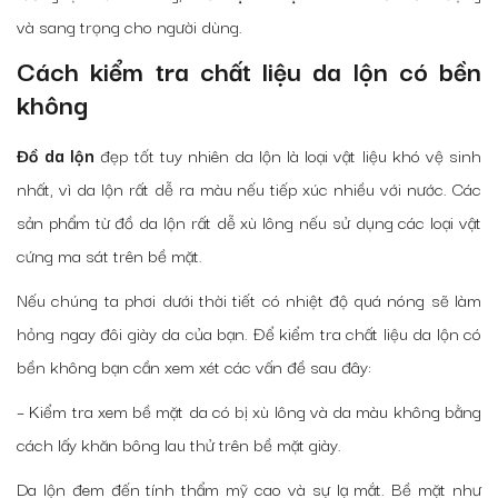
và sang trọng cho người dùng.
Cách kiểm tra chất liệu da lộn có bền
không
Đồ da lộn
đẹp tốt tuy nhiên da lộn là loại vật liệu khó vệ sinh
nhất, vì da lộn rất dễ ra màu nếu tiếp xúc nhiều với nước. Các
sản phẩm từ đồ da lộn rất dễ xù lông nếu sử dụng các loại vật
cứng ma sát trên bề mặt.
Nếu chúng ta phơi dưới thời tiết có nhiệt độ quá nóng sẽ làm
hỏng ngay đôi giày da của bạn. Để kiểm tra chất liệu da lộn có
bền không bạn cần xem xét các vấn đề sau đây:
– Kiểm tra xem bề mặt da có bị xù lông và da màu không bằng
cách lấy khăn bông lau thử trên bề mặt giày.
Da lộn đem đến tính thẩm mỹ cao và sự lạ mắt. Bề mặt như