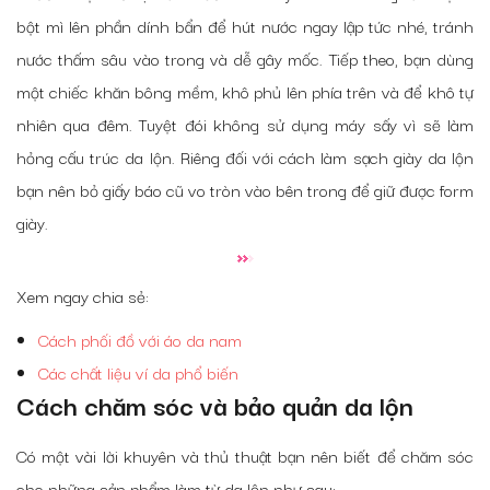
bột mì lên phần dính bẩn để hút nước ngay lập tức nhé, tránh
nước thấm sâu vào trong và dễ gây mốc. Tiếp theo, bạn dùng
một chiếc khăn bông mềm, khô phủ lên phía trên và để khô tự
nhiên qua đêm. Tuyệt đói không sử dụng máy sấy vì sẽ làm
hỏng cấu trúc da lộn. Riêng đối với cách làm sạch giày da lộn
bạn nên bỏ giấy báo cũ vo tròn vào bên trong để giữ được form
giày.
Xem ngay chia sẻ:
Cách phối đồ với áo da nam
Các chất liệu ví da phổ biến
Cách chăm sóc và bảo quản da lộn
Có một vài lời khuyên và thủ thuật bạn nên biết để chăm sóc
cho những sản phẩm làm từ da lộn như sau: