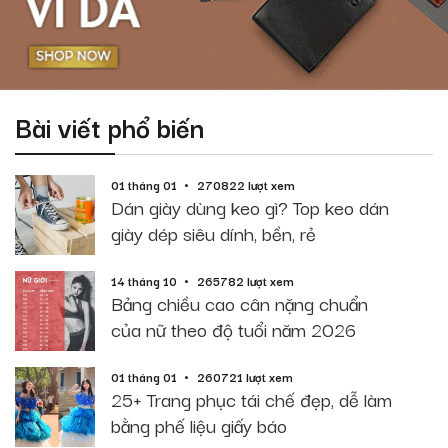
Bài viết phổ biến
01 tháng 01
270822 lượt xem
Dán giày dùng keo gì? Top keo dán
giày dép siêu dính, bền, rẻ
14 tháng 10
265782 lượt xem
Bảng chiều cao cân nặng chuẩn
của nữ theo độ tuổi năm 2026
01 tháng 01
260721 lượt xem
25+ Trang phục tái chế đẹp, dễ làm
bằng phế liệu giấy báo