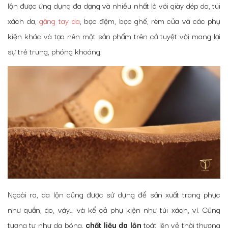
lộn được ứng dụng đa dạng và nhiều nhất là với giày dép da, túi
xách da,
găng tay da
, bọc đệm, bọc ghế, rèm cửa và các phụ
kiện khác và tạo nên một sản phẩm trên cả tuyệt vời mang lại
sự trẻ trung, phóng khoáng.
Ngoài ra, da lộn cũng được sử dụng để sản xuất trang phục
như quần, áo, váy… và kể cả phụ kiện như túi xách, ví. Cũng
tương tự như da bóng,
chất liệu da lộn
toát lên vẻ thời thượng