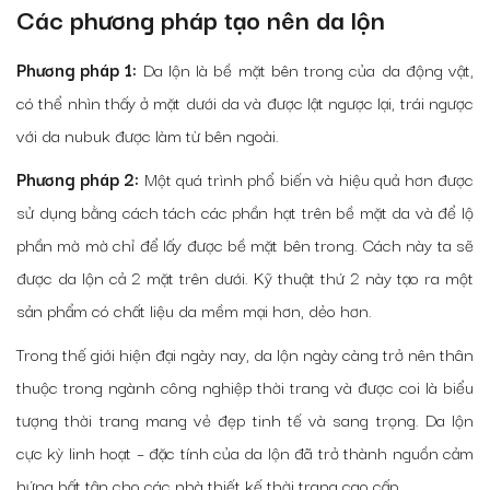
Các phương pháp tạo nên da lộn
Phương pháp 1:
Da lộn là bề mặt bên trong của da động vật,
có thể nhìn thấy ở mặt dưới da và được lật ngược lại, trái ngược
với da nubuk được làm từ bên ngoài.
Phương pháp 2:
Một quá trình phổ biến và hiệu quả hơn được
sử dụng bằng cách tách các phần hạt trên bề mặt da và để lộ
phần mờ mờ chỉ để lấy được bề mặt bên trong. Cách này ta sẽ
được da lộn cả 2 mặt trên dưới. Kỹ thuật thứ 2 này tạo ra một
sản phẩm có chất liệu da mềm mại hơn, dẻo hơn.
Trong thế giới hiện đại ngày nay, da lộn ngày càng trở nên thân
thuộc trong ngành công nghiệp thời trang và được coi là biểu
tượng thời trang mang vẻ đẹp tinh tế và sang trọng. Da lộn
cực kỳ linh hoạt – đặc tính của da lộn đã trở thành nguồn cảm
hứng bất tận cho các nhà thiết kế thời trang cao cấp.