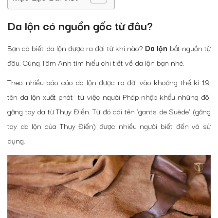
Da lộn có nguồn gốc từ đâu?
Bạn có biết da lộn được ra đời từ khi nào?
Da lộn
bắt nguồn từ
đâu. Cùng Tâm Anh tìm hiểu chi tiết về da lộn bạn nhé.
Theo nhiều báo cáo da lộn được ra đời vào khoảng thế kỉ 19,
tên da lộn xuất phát từ việc người Pháp nhập khẩu những đôi
găng tay da từ Thụy Điển. Từ đó cái tên ‘gants de Suède’ (găng
tay da lộn của Thụy Điển) được nhiều người biết đến và sử
dụng.