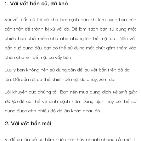
1. Với vết bẩn cũ, đã khô
Với vết bẩn cũ thì sẽ khó làm sạch hơn khi làm sạch bạn nên
cẩn thận để tránh bị xù vải da. Để làm sạch bạn sử dụng một
chiếc bàn chải mềm chà nhẹ nhàng lên bề mặt da. Nếu vết
bẩn quá cứng đầu bạn có thể sử dụng một chút gấm thấm vào
khăn chà lên bề mặt da vẩy bẩn .
Lưu ý bạn không nên sử dụng cồn để lau vết bẩn trên đồ da
lộn. Bởi cồn rất có thể khiến bề mặt da cháy, xém da.
Lời khuyên của chúng tôi: Bạn nên mua dung dịch
vệ sinh giày
da lộn
để có thể vệ sinh sạch hơn. Dung dịch này có thể sử
dụng được cho nhiều đồ da lộn khác nhau đó.
2. Với vết bẩn mới
Vì đồ da lộn dễ bị thấm nước nên hãy nhanh chóng rắc một ít