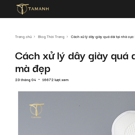
Trang chủ
Blog Thời Trang
Cách xử lý dây giày quá dài tại nhà cự
Cách xử lý dây giày quá d
mà đẹp
23 tháng 04
16672 lượt xem