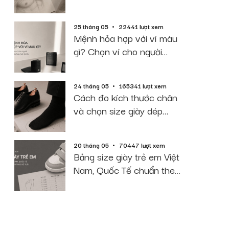
2026
25 tháng 05
22441 lượt xem
Mệnh hỏa hợp với ví màu
gì? Chọn ví cho người
mệnh hỏa hút tài lộc
24 tháng 05
165341 lượt xem
Cách đo kích thước chân
và chọn size giày dép
chuẩn 2026
20 tháng 05
70447 lượt xem
Bảng size giày trẻ em Việt
Nam, Quốc Tế chuẩn theo
độ tuổi