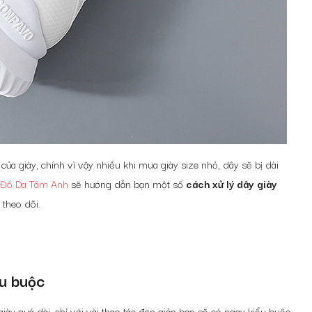
ủa giày, chính vì vậy nhiều khi mua giày size nhỏ, dây sẽ bị dài
Đồ Da Tâm Anh
sẽ hướng dẫn bạn một số
cách xử lý dây giày
 theo dõi.
ểu buộc
giày quá dài, chỉ với vài thao tác đơn giản bạn sẽ có ngay kiểu buộc