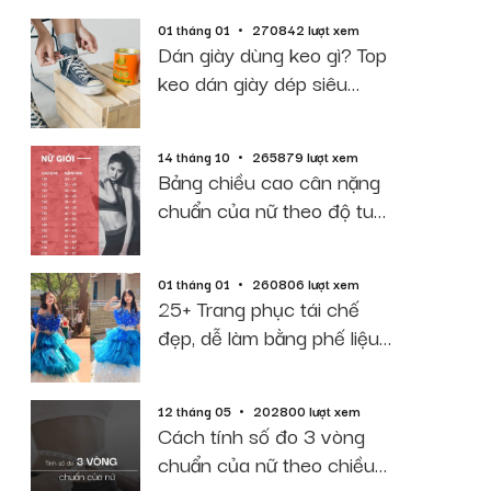
01 tháng 01
270842 lượt xem
Dán giày dùng keo gì? Top
keo dán giày dép siêu
dính, bền, rẻ
14 tháng 10
265879 lượt xem
Bảng chiều cao cân nặng
chuẩn của nữ theo độ tuổi
năm 2026
01 tháng 01
260806 lượt xem
25+ Trang phục tái chế
đẹp, dễ làm bằng phế liệu
giấy báo
12 tháng 05
202800 lượt xem
Cách tính số đo 3 vòng
chuẩn của nữ theo chiều