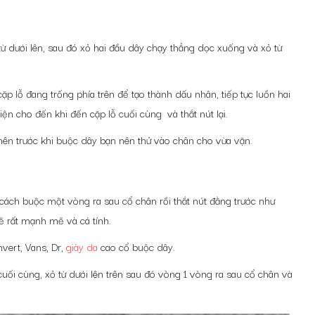
h từ dưới lên, sau đó xỏ hai đầu dây chạy thẳng dọc xuống và xỏ từ
ặp lỗ đang trống phía trên để tạo thành dấu nhân, tiếp tục luồn hai
iện cho đến khi đến cặp lỗ cuối cùng và thắt nút lại.
nên trước khi buộc dây bạn nên thử vào chân cho vừa vặn.
 cách buộc một vòng ra sau cổ chân rồi thắt nút đằng trước như
ẽ rất mạnh mẽ và cá tính.
vert, Vans, Dr,
giày da
cao cổ buộc dây.
uối cùng, xỏ từ dưới lên trên sau đó vòng 1 vòng ra sau cổ chân và