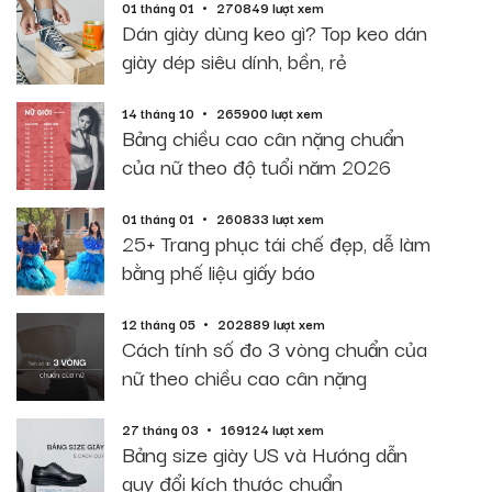
01 tháng 01
270849 lượt xem
Dán giày dùng keo gì? Top keo dán
giày dép siêu dính, bền, rẻ
14 tháng 10
265900 lượt xem
Bảng chiều cao cân nặng chuẩn
của nữ theo độ tuổi năm 2026
01 tháng 01
260833 lượt xem
25+ Trang phục tái chế đẹp, dễ làm
bằng phế liệu giấy báo
12 tháng 05
202889 lượt xem
Cách tính số đo 3 vòng chuẩn của
nữ theo chiều cao cân nặng
27 tháng 03
169124 lượt xem
Bảng size giày US và Hướng dẫn
quy đổi kích thước chuẩn