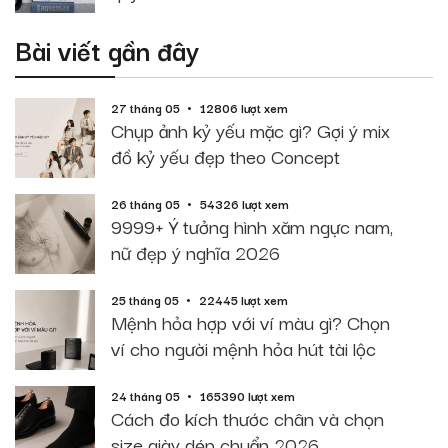
Bài viết gần đây
27 tháng 05
12806 lượt xem
Chụp ảnh kỷ yếu mặc gì? Gợi ý mix
đồ kỷ yếu đẹp theo Concept
26 tháng 05
54326 lượt xem
9999+ Ý tưởng hình xăm ngực nam,
nữ đẹp ý nghĩa 2026
25 tháng 05
22445 lượt xem
Mệnh hỏa hợp với ví màu gì? Chọn
ví cho người mệnh hỏa hút tài lộc
24 tháng 05
165390 lượt xem
Cách đo kích thước chân và chọn
size giày dép chuẩn 2026