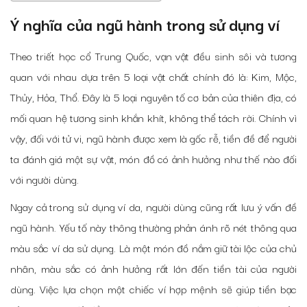
Ý nghĩa của ngũ hành trong sử dụng ví
Theo triết học cổ Trung Quốc, vạn vật đều sinh sôi và tương
quan với nhau dựa trên 5 loại vật chất chính đó là: Kim, Mộc,
Thủy, Hỏa, Thổ. Đây là 5 loại nguyên tố cơ bản của thiên địa, có
mối quan hệ tương sinh khắn khít, không thể tách rời. Chính vì
vậy, đối với tử vi, ngũ hành được xem là gốc rễ, tiền đề để người
ta đánh giá một sự vật, món đồ có ảnh hưởng như thế nào đối
với người dùng.
Ngay cả trong sử dụng ví da, người dùng cũng rất lưu ý vấn đề
ngũ hành. Yếu tố này thông thường phản ánh rõ nét thông qua
màu sắc ví da sử dụng. Là một món đồ nắm giữ tài lộc của chủ
nhân, màu sắc có ảnh hưởng rất lớn đến tiền tài của người
dùng. Việc lựa chọn một chiếc ví hợp mệnh sẽ giúp tiền bạc