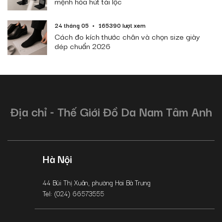
mệnh hỏa hút tài lộc
24 tháng 05
165390 lượt xem
Cách đo kích thước chân và chọn size giày
dép chuẩn 2026
Địa chỉ - Thế Giới Đồ Da Nam Tâm Anh
Hà Nội
44 Bùi Thị Xuân, phường Hai Bà Trưng
Tel: (024) 66573555