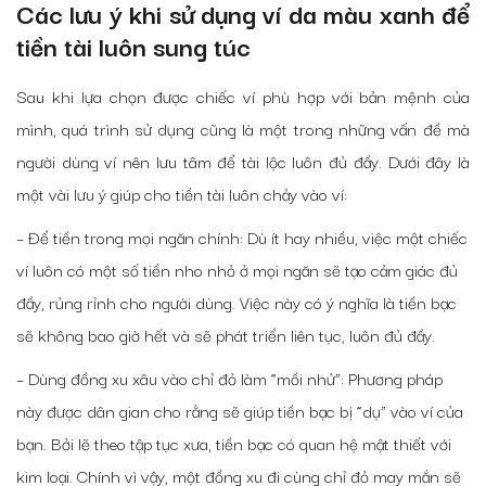
Các lưu ý khi sử dụng ví da màu xanh để
tiền tài luôn sung túc
Sau khi lựa chọn được chiếc ví phù hợp với bản mệnh của
mình, quá trình sử dụng cũng là một trong những vấn đề mà
người dùng ví nên lưu tâm để tài lộc luôn đủ đầy. Dưới đây là
một vài lưu ý giúp cho tiền tài luôn chảy vào ví:
– Để tiền trong mọi ngăn chính: Dù ít hay nhiều, việc một chiếc
ví luôn có một số tiền nho nhỏ ở mọi ngăn sẽ tạo cảm giác đủ
đầy, rủng rỉnh cho người dùng. Việc này có ý nghĩa là tiền bạc
sẽ không bao giờ hết và sẽ phát triển liên tục, luôn đủ đầy.
– Dùng đồng xu xâu vào chỉ đỏ làm “mồi nhử”: Phương pháp
này được dân gian cho rằng sẽ giúp tiền bạc bị “dụ” vào ví của
bạn. Bởi lẽ theo tập tục xưa, tiền bạc có quan hệ mật thiết với
kim loại. Chính vì vậy, một đồng xu đi cùng chỉ đỏ may mắn sẽ