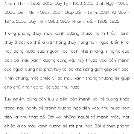
Nhâm Thìn – 1952, 2012, Quý Tỵ – 1953, 2013, Bính Ngọ – 1966,
2026, Đinh Mùi – 1967, 2027, Giáp Dần – 1974, 2034, Ất Mão –
1975, 2035, Quý Hợi – 1983, 1923, Nhâm Tuất – 1982, 1922
Trong phong thủy, màu xanh dương thuộc hành thủy. Hành
thủy ở đây có thể là trận hồng thủy hung hãn ngoài biển khơi
hay dòng nước suối nguồn róc rách nhẹ nhàng. Ý nghĩa của
bóp da màu xanh dương cũng vậy, tùy thuộc vào bản mệnh
của người dùng mà phát huy tối đa khả năng gom góp tiền bạc.
Nhìn chung, một chiếc ví da màu xanh thông thường sẽ giúp
cho chủ nhân có tài lộc vào như nước.
Tuy nhiên, cũng cần lưu ý đến bản mệnh và hệ tương khắc
trong ngũ hành để tránh trường hợp tiền vào như nước còn
tiền ra như thác đổ. Đối với những người có mệnh mộc, một
chiếc ví có màu xanh dương sẽ rất phù hợp. Bởi lẽ theo phong