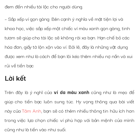
đem đến nhiều tài lộc cho người dùng.
– Sắp xếp ví gọn gàng: Bên cạnh ý nghĩa về mặt tiện lợi và
khoa học, việc sắp xếp một chiếc ví màu xanh gọn gàng, tinh
tươm sẽ giúp cho tài lộc sẽ không rời xa bạn. Hạn chế bỏ các
hóa đơn, giấy tờ lộn xộn vào ví. Bởi lẽ, đây là những vật dụng
được xem như là cách để bạn lôi kéo thêm nhiều nợ nần và xui
rủi về tiền bạc
Lời kết
Trên đây là ý nghĩ của
ví da màu xanh
cũng như là mẹo để
giúp cho tiền bạc luôn sung túc. Hy vọng thông qua bài viết
này của
Tâm Anh
, bạn sẽ có thêm nhiều thông tin hữu ích hơn
trong việc lựa chọn chiếc ví phù hợp với bản mệnh của mình
cũng như là tiền vào như suối.