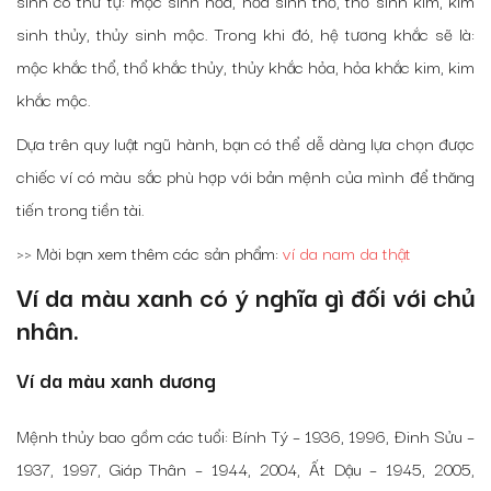
sinh có thứ tự: mộc sinh hỏa, hỏa sinh thổ, thổ sinh kim, kim
sinh thủy, thủy sinh mộc. Trong khi đó, hệ tương khắc sẽ là:
mộc khắc thổ, thổ khắc thủy, thủy khắc hỏa, hỏa khắc kim, kim
khắc mộc.
Dựa trên quy luật ngũ hành, bạn có thể dễ dàng lựa chọn được
chiếc ví có màu sắc phù hợp với bản mệnh của mình để thăng
tiến trong tiền tài.
>> Mời bạn xem thêm các sản phẩm:
ví da nam da thật
Ví da màu xanh có ý nghĩa gì đối với chủ
nhân.
Ví da màu xanh dương
Mệnh thủy bao gồm các tuổi: Bính Tý – 1936, 1996, Đinh Sửu –
1937, 1997, Giáp Thân – 1944, 2004, Ất Dậu – 1945, 2005,