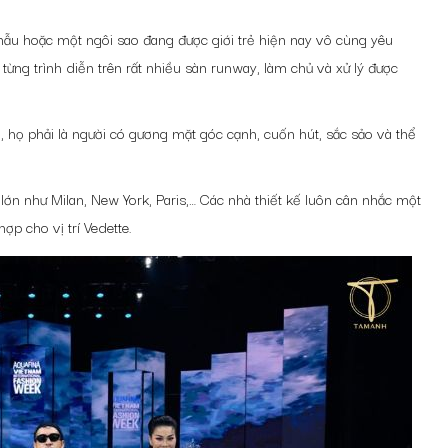
i mẫu hoặc một ngôi sao đang được giới trẻ hiện nay vô cùng yêu
 từng trình diễn trên rất nhiều sàn runway, làm chủ và xử lý được
 họ phải là người có gương mặt góc cạnh, cuốn hút, sắc sảo và thể
ng lớn như Milan, New York, Paris,… Các nhà thiết kế luôn cân nhắc một
hợp cho vị trí Vedette.