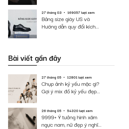
cao cân nặng
27 tháng 03
169057 lượt xem
Bảng size giày US và
Hướng dẫn quy đổi kích
thước chuẩn
Bài viết gần đây
27 tháng 05
12801 lượt xem
Chụp ảnh kỷ yếu mặc gì?
Gợi ý mix đồ kỷ yếu đẹp
theo Concept
26 tháng 05
54320 lượt xem
9999+ Ý tưởng hình xăm
ngực nam, nữ đẹp ý nghĩa