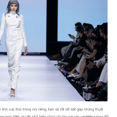
lĩnh vực thời trang nói riêng, bạn sẽ rất dễ bắt gặp những thuật
ng hạn. Mặc dù độ phổ biến công chúng của các vedette tương đối