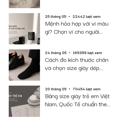
2026
25 tháng 05
22442 lượt xem
Mệnh hỏa hợp với ví màu
gì? Chọn ví cho người
mệnh hỏa hút tài lộc
24 tháng 05
165359 lượt xem
Cách đo kích thước chân
và chọn size giày dép
chuẩn 2026
20 tháng 05
70454 lượt xem
Bảng size giày trẻ em Việt
Nam, Quốc Tế chuẩn theo
độ tuổi