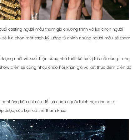
 buổi casting người mẫu tham gia chương trình và lựa chọn người
iết kế sẽ lựa chọn một cách kỹ lưỡng từ chính những người mẫu sẽ tham
ượng nhất và xuất hiện cùng nhà thiết kế tại vị trí cuối cùng trong
i show diễn sẽ cùng nhau chào hỏi khán giả và kết thúc đêm diễn đó
ra những tiêu chí nào để lựa chọn người thích hợp cho vị trí
ợp được, các bạn có thể tham khảo: