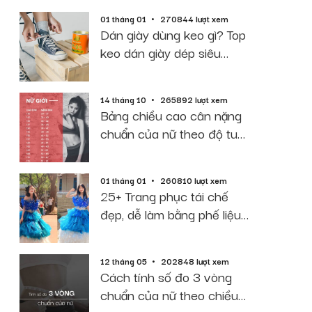
01 tháng 01
270844 lượt xem
Dán giày dùng keo gì? Top
keo dán giày dép siêu
dính, bền, rẻ
14 tháng 10
265892 lượt xem
Bảng chiều cao cân nặng
chuẩn của nữ theo độ tuổi
năm 2026
01 tháng 01
260810 lượt xem
25+ Trang phục tái chế
đẹp, dễ làm bằng phế liệu
giấy báo
12 tháng 05
202848 lượt xem
Cách tính số đo 3 vòng
chuẩn của nữ theo chiều