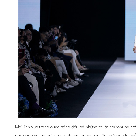
Mỗi lĩnh vực trong cuộc sống đều có những thuật ngữ chung, với 
ngữ chuyên ngành trong sách báo, mạng xã hội như vedette chẳ