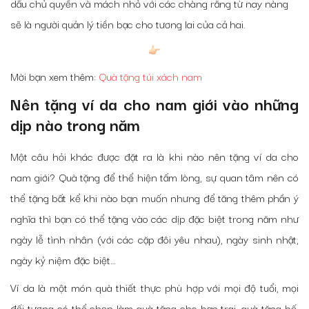
dấu chủ quyền và mách nhỏ với các chàng rằng từ nay nàng
sẽ là người quản lý tiền bạc cho tương lai của cả hai.
Mời bạn xem thêm:
Quà tặng túi xách nam
Nên tặng ví da cho nam giới vào những
dịp nào trong năm
Một câu hỏi khác được đặt ra là khi nào nên tặng ví da cho
nam giới? Quà tặng để thể hiện tấm lòng, sự quan tâm nên có
thể tặng bất kể khi nào bạn muốn nhưng để tăng thêm phần ý
nghĩa thì bạn có thể tặng vào các dịp đặc biệt trong năm như
ngày lễ tình nhân (với các cặp đôi yêu nhau), ngày sinh nhật,
ngày kỷ niệm đặc biệt…
Ví da là một món quà thiết thực phù hợp với mọi độ tuổi, mọi
đối tượng có thể chọn làm quà tặng cho bạn trai, quà tặng bố,