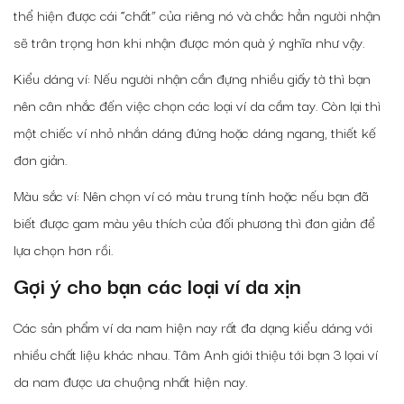
thể hiện được cái “chất” của riêng nó và chắc hẳn người nhận
sẽ trân trọng hơn khi nhận được món quà ý nghĩa như vậy.
Kiểu dáng ví: Nếu người nhận cần đựng nhiều giấy tờ thì bạn
nên cân nhắc đến việc chọn các loại ví da cầm tay. Còn lại thì
một chiếc ví nhỏ nhắn dáng đứng hoặc dáng ngang, thiết kế
đơn giản.
Màu sắc ví: Nên chọn ví có màu trung tính hoặc nếu bạn đã
biết được gam màu yêu thích của đối phương thì đơn giản để
lựa chọn hơn rồi.
Gợi ý cho bạn các loại ví da xịn
Các sản phẩm ví da nam hiện nay rất đa dạng kiểu dáng với
nhiều chất liệu khác nhau. Tâm Anh giới thiệu tới bạn 3 lọai ví
da nam được ưa chuộng nhất hiện nay.