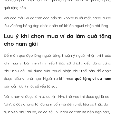
quà tặng sếp…
Với các mẫu ví da thật cao cấp thì không lo lỗi mốt, càng dùng
lâu ví càng bóng đẹp chắc chắn sẽ khiến người nhận hài lòng.
Lưu ý khi chọn mua ví da làm quà tặng
cho nam giới
Để món quà đẹp lòng người tặng, thuận ý người nhận thì trước
khi mua ví bạn nên tìm hiểu trước sở thích, kiểu dáng cũng
như nhu cầu sử dụng của người nhận như thế nào để chọn
được kiểu ví phù hợp. Ngoài ra khi mua
quà tặng ví da nam
bạn cần lưu ý một số yếu tố sau:
Nên chọn ví được làm từ da xịn: Như thế nào thì được gọi là da
“xịn”, ở đây chúng tôi đang muốn nói đến chất liệu da thật, da
tự nhiên như da bò, da cá sấu. Ví nam da thật sẽ bền đẹp hơn,