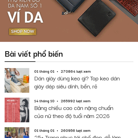
Bài viết phổ biến
01 tháng 01
270864 lượt xem
Dán giày dùng keo gì? Top keo dán
giày dép siêu dính, bền, rẻ
14 tháng 10
265992 lượt xem
Bảng chiều cao cân nặng chuẩn
của nữ theo độ tuổi năm 2026
01 tháng 01
260956 lượt xem
25+ Trang phục tái chế đẹp, dễ làm