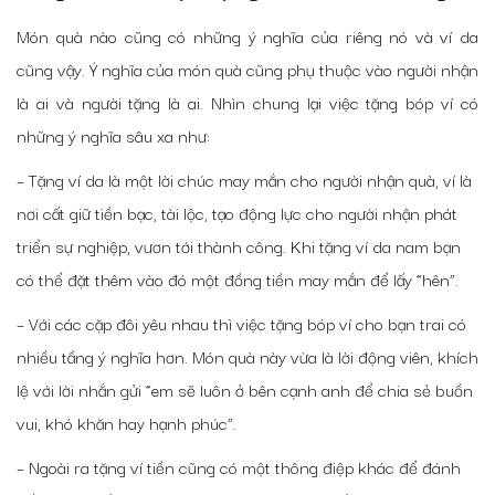
Món quà nào cũng có những ý nghĩa của riêng nó và ví da
cũng vậy. Ý nghĩa của món quà cũng phụ thuộc vào người nhận
là ai và người tặng là ai. Nhìn chung lại việc tặng bóp ví có
những ý nghĩa sâu xa như:
– Tặng ví da là một lời chúc may mắn cho người nhận quà, ví là
nơi cất giữ tiền bạc, tài lộc, tạo động lực cho người nhận phát
triển sự nghiệp, vươn tới thành công. Khi tặng ví da nam bạn
có thể đặt thêm vào đó một đồng tiền may mắn để lấy “hên”.
– Với các cặp đôi yêu nhau thì việc tặng bóp ví cho bạn trai có
nhiều tầng ý nghĩa hơn. Món quà này vừa là lời động viên, khích
lệ với lời nhắn gửi “em sẽ luôn ở bên cạnh anh để chia sẻ buồn
vui, khó khăn hay hạnh phúc”.
– Ngoài ra tặng ví tiền cũng có một thông điệp khác để đánh