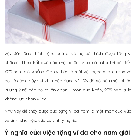
Vậy đàn ông thích tặng quà gì và họ có thích được tặng ví
không? Theo kết quả của một cuộc khảo sát nhỏ thì có đến
70% nam giới khẳng định ví tiền là một vật dụng quan trọng và
họ sẽ cảm thấy vui khi nhận được ví, 10% đã sở hữu một chiếc
ví ưng ý rồi nên họ muốn chọn 1 món quà khác, 20% còn lại là
không lựa chọn ví da.
Như vậy để thấy được quà tặng ví da nam là một món quà vừa
có tính phù hợp, vừa có tính ý nghĩa.
Ý nghĩa của việc tặng ví da cho nam giới