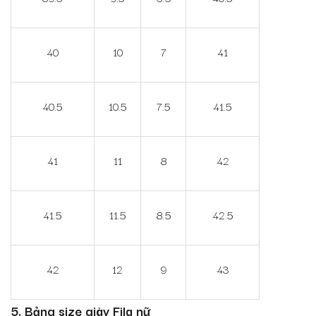
40
10
7
41
40.5
10.5
7.5
41.5
41
11
8
42
41.5
11.5
8.5
42.5
42
12
9
43
5. Bảng size giày Fila nữ