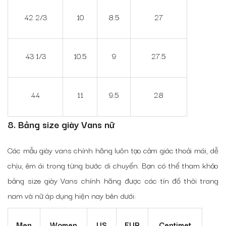
42 2/3
10
8.5
27
43 1/3
10.5
9
27.5
44
11
9.5
28
8. Bảng size giày Vans nữ
Các mẫu giày vans chính hãng luôn tạo cảm giác thoải mái, dễ
chịu, êm ái trong từng bước di chuyển. Bạn có thể tham khảo
bảng size giày Vans chính hãng được các tín đồ thời trang
nam và nữ áp dụng hiện nay bên dưới:
Men
Women
US
EUR
Centimet