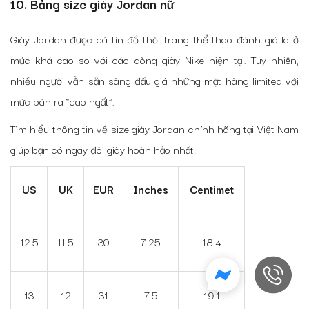
10. Bảng size giày Jordan nữ
Giày Jordan được cá tín đồ thời trang thể thao đánh giá là ở
mức khá cao so với các dòng giày Nike hiện tại. Tuy nhiên,
nhiều người vẫn sẵn sàng đấu giá những mặt hàng limited với
mức bán ra “cao ngất”.
Tìm hiểu thông tin về size giày Jordan chính hãng tại Việt Nam
giúp bạn có ngay đôi giày hoàn hảo nhất!
US
UK
EUR
Inches
Centimet
12.5
11.5
30
7.25
18.4
13
12
31
7.5
19.1