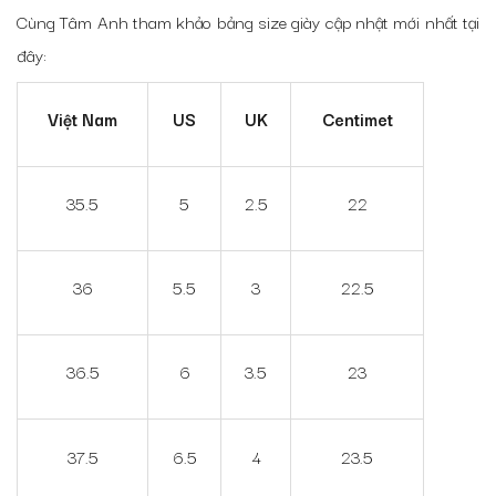
Cùng Tâm Anh tham khảo bảng size giày cập nhật mới nhất tại
đây:
Việt Nam
US
UK
Centimet
35.5
5
2.5
22
36
5.5
3
22.5
36.5
6
3.5
23
37.5
6.5
4
23.5