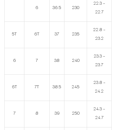
22.3 –
6
36.5
230
22.7
22.8 –
5T
6T
37
235
23.2
23.3 –
6
7
38
240
23.7
23.8 –
6T
7T
38.5
245
24.2
24.3 –
7
8
39
250
24.7