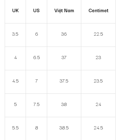
UK
US
Việt Nam
Centimet
3.5
6
36
22.5
4
6.5
37
23
4.5
7
37.5
23.5
5
7.5
38
24
5.5
8
38.5
24.5