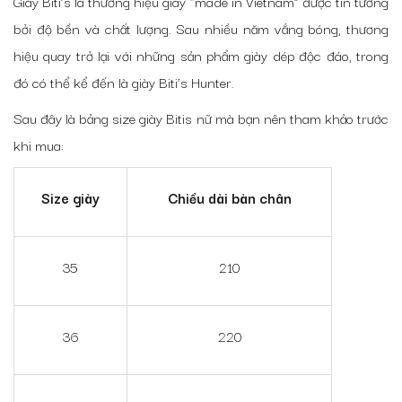
Giày Biti’s là thương hiệu giày “made in Vietnam” được tin tưởng
bởi độ bền và chất lượng. Sau nhiều năm vắng bóng, thương
hiệu quay trở lại với những sản phẩm giày dép độc đáo, trong
đó có thể kể đến là giày Biti’s Hunter.
Sau đây là bảng size giày Bitis nữ mà bạn nên tham khảo trước
khi mua:
Size giày
Chiều dài bàn chân
35
210
36
220