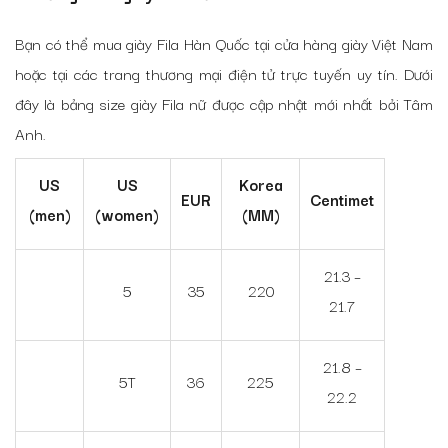
Bạn có thể mua giày Fila Hàn Quốc tại cửa hàng giày Việt Nam
hoặc tại các trang thương mại điện tử trực tuyến uy tín. Dưới
đây là bảng size giày Fila nữ được cập nhật mới nhất bởi Tâm
Anh.
US
US
Korea
EUR
Centimet
(men)
(women)
(MM)
21.3 –
5
35
220
21.7
21.8 –
5T
36
225
22.2