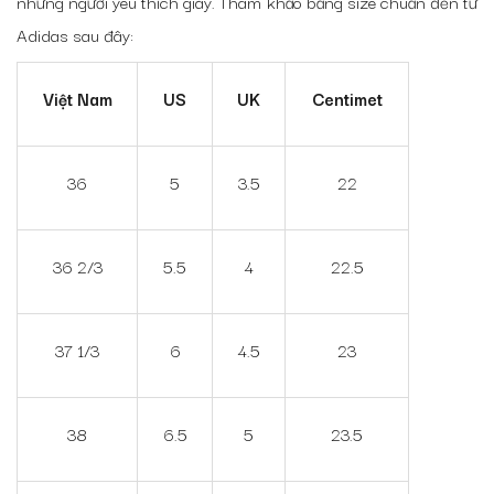
những người yêu thích giày. Tham khảo bảng size chuẩn đến từ
Adidas sau đây:
Việt Nam
US
UK
Centimet
36
5
3.5
22
36 2/3
5.5
4
22.5
37 1/3
6
4.5
23
38
6.5
5
23.5