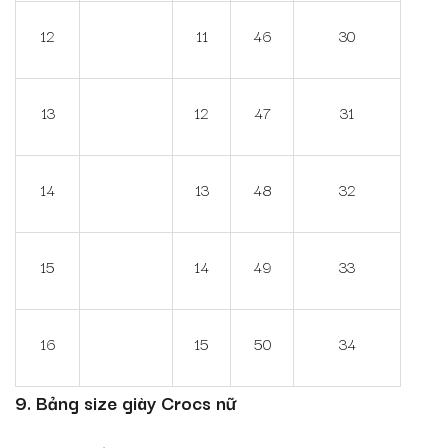
12
11
46
30
13
12
47
31
14
13
48
32
15
14
49
33
16
15
50
34
9. Bảng size giày Crocs nữ