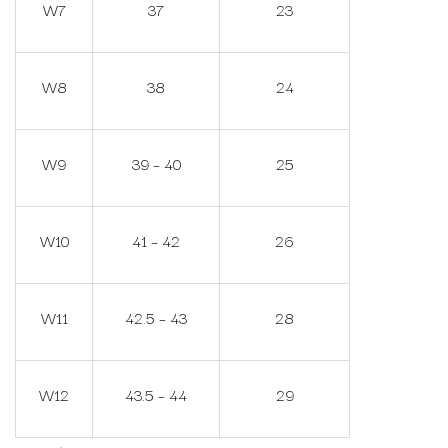
W7
37
23
W8
38
24
W9
39 – 40
25
W10
41 – 42
26
W11
42.5 – 43
28
W12
43.5 – 44
29