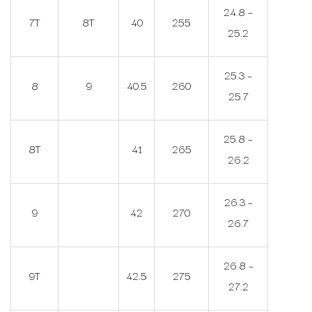
24.8 –
7T
8T
40
255
25.2
25.3 –
8
9
40.5
260
25.7
25.8 –
8T
41
265
26.2
26.3 –
9
42
270
26.7
26.8 –
9T
42.5
275
27.2