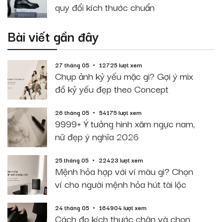
quy đổi kích thước chuẩn
Bài viết gần đây
27 tháng 05
12725 lượt xem
Chụp ảnh kỷ yếu mặc gì? Gợi ý mix
đồ kỷ yếu đẹp theo Concept
26 tháng 05
54175 lượt xem
9999+ Ý tưởng hình xăm ngực nam,
nữ đẹp ý nghĩa 2026
25 tháng 05
22423 lượt xem
Mệnh hỏa hợp với ví màu gì? Chọn
ví cho người mệnh hỏa hút tài lộc
24 tháng 05
164904 lượt xem
Cách đo kích thước chân và chọn