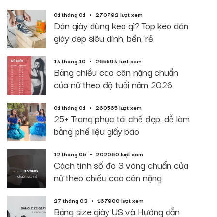
01 tháng 01
270792 lượt xem
Dán giày dùng keo gì? Top keo dán
giày dép siêu dính, bền, rẻ
14 tháng 10
265594 lượt xem
Bảng chiều cao cân nặng chuẩn
của nữ theo độ tuổi năm 2026
01 tháng 01
260565 lượt xem
25+ Trang phục tái chế đẹp, dễ làm
bằng phế liệu giấy báo
12 tháng 05
202060 lượt xem
Cách tính số đo 3 vòng chuẩn của
nữ theo chiều cao cân nặng
27 tháng 03
167900 lượt xem
Bảng size giày US và Hướng dẫn