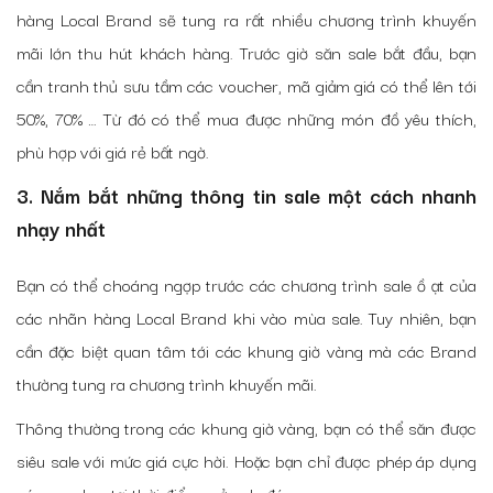
hàng Local Brand sẽ tung ra rất nhiều chương trình khuyến
mãi lớn thu hút khách hàng. Trước giờ săn sale bắt đầu, bạn
cần tranh thủ sưu tầm các voucher, mã giảm giá có thể lên tới
50%, 70% … Từ đó có thể mua được những món đồ yêu thích,
phù hợp với giá rẻ bất ngờ.
3. Nắm bắt những thông tin sale một cách nhanh
nhạy nhất
Bạn có thể choáng ngợp trước các chương trình sale ồ ạt của
các nhãn hàng Local Brand khi vào mùa sale. Tuy nhiên, bạn
cần đặc biệt quan tâm tới các khung giờ vàng mà các Brand
thường tung ra chương trình khuyến mãi.
Thông thường trong các khung giờ vàng, bạn có thể săn được
siêu sale với mức giá cực hời. Hoặc bạn chỉ được phép áp dụng