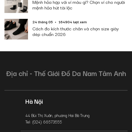
Mệnh hỏa hợp với ví màu gì? Chọn ví cho người
mệnh hỏa hút tài lộc
24 tháng 05
164904 lượt xem
Cách đo kích thước chân và chọn size giày
dép chuẩn 2026
Địa chỉ - Thế Giới Đồ Da Nam Tâm Anh
Hà Nội
44 Bùi Thị Xuân, phường Hai Bà Trưng
Tel: (024) 66573555