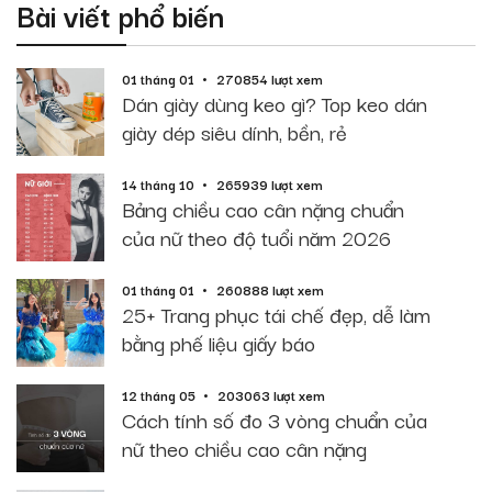
Bài viết phổ biến
01 tháng 01
270854 lượt xem
Dán giày dùng keo gì? Top keo dán
giày dép siêu dính, bền, rẻ
14 tháng 10
265939 lượt xem
Bảng chiều cao cân nặng chuẩn
của nữ theo độ tuổi năm 2026
01 tháng 01
260888 lượt xem
25+ Trang phục tái chế đẹp, dễ làm
bằng phế liệu giấy báo
12 tháng 05
203063 lượt xem
Cách tính số đo 3 vòng chuẩn của
nữ theo chiều cao cân nặng