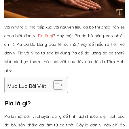
Với những ai mới tiếp xúc với nguyên liệu da bò thì chắc hẳn sẽ
chưa biết đơn vị
Pia là gì
? Hay một Pia da bò bằng bao nhiêu
cm, 1 Pia Da Bò Bằng Bao Nhiêu m2? Vậy để hiểu rõ hơn về
đơn vị Pia và lý do tại sao lại dùng Pia để đo lường da bò thật?
Mời các bạn tham khảo bài viết sau đây của đồ da Tâm Anh
nhé!
Mục Lục Bài Viết
Pia là gì?
Pia là một đơn vị chuyên dùng để tính kích thước, diện tích của
da bò, sản phẩm da làm từ da thật. Đây là đơn vị này chỉ áp