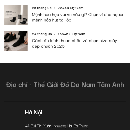
25 tháng 05
22448 lượt xem
Mệnh hỏa hợp với ví màu gì? Chọn ví cho người
mệnh hỏa hút tài lộc
24 tháng 05
165467 lượt xem
Cách đo kích thước chân và chọn size giày
dép chuẩn 2026
Địa chỉ - Thế Giới Đồ Da Nam Tâm Anh
Hà Nội
44 Bùi Thị Xuân, phường Hai Bà Trưng