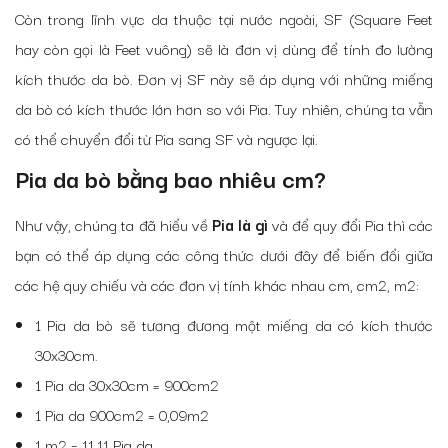
Còn trong lĩnh vực da thuộc tại nước ngoài, SF (Square Feet
hay còn gọi là Feet vuông) sẽ là đơn vị dùng để tính đo lường
kích thước da bò. Đơn vị SF này sẽ áp dụng với những miếng
da bò có kích thước lớn hơn so với Pia. Tuy nhiên, chúng ta vẫn
có thể chuyển đổi từ Pia sang SF và ngược lại.
Pia da bò bằng bao nhiêu cm?
Như vậy, chúng ta đã hiểu về
Pia là gì
và để quy đổi Pia thì các
bạn có thể áp dụng các công thức dưới đây để biến đổi giữa
các hệ quy chiếu và các đơn vị tính khác nhau cm, cm2, m2:
1 Pia da bò sẽ tương đương một miếng da có kích thước
30x30cm.
1 Pia da 30x30cm = 900cm2
1 Pia da 900cm2 = 0,09m2
1 m2 = 11,11 Pia da