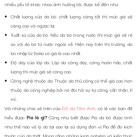
nhiều yếu tố khác nhau ảnh hưởng tới, được kể đến như :
Chất lượng của da bò: chất lượng càng tốt thì mức giá sẽ
càng cao và ngược lại.
Xuất xứ của da bò: Nếu da bò trong nước thì mức giá sẽ rẻ
so với da bò từ nước ngoài về. Hiện nay trên thị trường, da
bò nhập từ Italia có giá là cao nhất.
Độ dày của lớp da: Lớp da càng dày, càng hoàn hảo, chất
lượng thì mức giá sẽ càng cao.
Công nghệ thuộc da: Thuộc da thủ công có thể giá cao hơn
thuộc da công nghiệp bởi nó đòi hỏi sự kỳ công, cẩn thận, tỉ
mỉ…
Với những chia sẻ trên của
Đồ da Tâm Anh
, có lẽ các bạn đã
hiểu được
Pia là gì?
Cũng như biết được Pia da bò được tính
như thế nào và lý do tại sao lại sử dụng đơn vị Pia để đo kích
thước của da thật. Mong rằng những kinh nghiệm và kiến thức