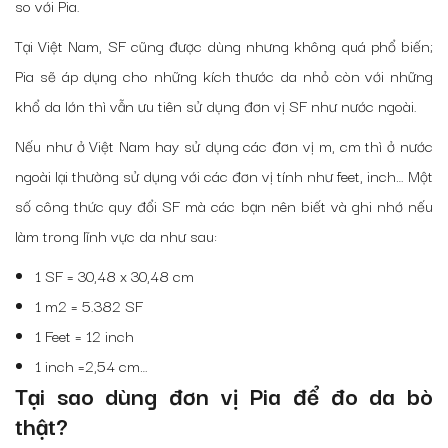
so với Pia.
Tại Việt Nam, SF cũng được dùng nhưng không quá phổ biến;
Pia sẽ áp dụng cho những kích thước da nhỏ còn với những
khổ da lớn thì vẫn ưu tiên sử dụng đơn vị SF như nước ngoài.
Nếu như ở Việt Nam hay sử dụng các đơn vị m, cm thì ở nước
ngoài lại thường sử dụng với các đơn vị tính như feet, inch… Một
số công thức quy đổi SF mà các bạn nên biết và ghi nhớ nếu
làm trong lĩnh vực da như sau:
1 SF = 30,48 x 30,48 cm
1 m2 = 5.382 SF
1 Feet = 12 inch
1 inch =2,54 cm…
Tại sao dùng đơn vị Pia để đo da bò
thật?