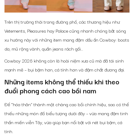
Trên thị trường thời trang đường phố, các thương hiệu như
Vetements, Pleasures hay Palace cũng nhanh chóng bắt sóng
xu hướng này với những item mang đậm dấu ấn Cowboy: boots
da, mũ rộng vành, quần jeans rách gối…
Cowboy 2026 không còn là hoài niệm xưa cũ mà đã tái sinh
mạnh mẽ – bụi bặm hơn, cá tính hơn và đậm chất đương đại.
Những items không thể thiếu khi theo
đuổi phong cách cao bồi nam
Để “hóa thân” thành một chàng cao bồi chính hiệu, sao có thể
thiếu những món đồ biểu tượng dưới đây – vừa mang đậm tinh
thần miền viễn Tây, vừa giúp bạn nổi bật với nét bụi bặm, cá
tính.