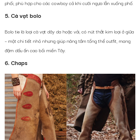
phối, phù hợp cho các cowboy cả khi cưỡi ngựa lẫn xuống phố.
5. Cà vạt bolo
Bolo tie là loại cà vạt dây da hoặc vải, có nút thắt kim loại ở giữa
– một chi tiết nhỏ nhưng giúp nâng tầm tổng thể outfit, mang
đậm dấu ấn cao bồi miền Tây.
6. Chaps