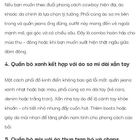
Nếu bạn muốn theo đuổi phong cách cowboy hiện đại, áo
khoác da chính là lựa chọn lý tưởng. Phối cùng áo sơ mi bên
trong và quần jeans ống đứng, outfit này mang đến vẻ ngoài
mạnh mẽ, gai góc và có chiều sâu. Đây là combo hoàn hảo cho
mùa thu – đông hoặc khi bạn muốn xuất hiện thật ngầu giữa
đám đông.
4. Quần bò xanh kết hợp với áo sơ mi dài xắn tay
Một cách phối đồ kinh điển không bao giờ lỗi mốt: quần jeans
xanh nhạt hoặc bạc màu, phối cùng sơ mi dài tay (kẻ caro,
denim hoặc trắng trơn). Xắn nhẹ tay áo để lộ cánh tay khỏe
khoắn – chi tiết nhỏ nhưng đầy cuốn hút. Thêm boots hoặc
giày da mũi nhọn để tăng phần nam tính cho phong cách cao
bồi.
5. Quần bò mix với áo thun trơn bó và chaps