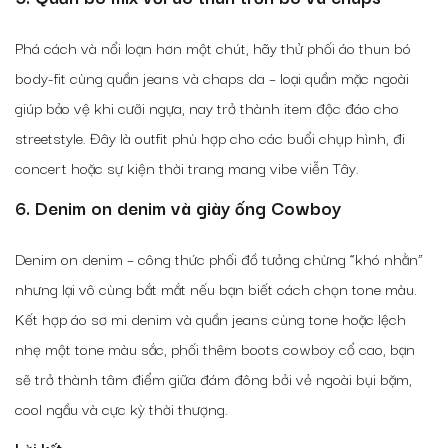
Phá cách và nổi loạn hơn một chút, hãy thử phối áo thun bó
body-fit cùng quần jeans và chaps da – loại quần mặc ngoài
giúp bảo vệ khi cưỡi ngựa, nay trở thành item độc đáo cho
streetstyle. Đây là outfit phù hợp cho các buổi chụp hình, đi
concert hoặc sự kiện thời trang mang vibe viễn Tây.
6. Denim on denim và giày ống Cowboy
Denim on denim – công thức phối đồ tưởng chừng “khó nhằn”
nhưng lại vô cùng bắt mắt nếu bạn biết cách chọn tone màu.
Kết hợp áo sơ mi denim và quần jeans cùng tone hoặc lệch
nhẹ một tone màu sắc, phối thêm boots cowboy cổ cao, bạn
sẽ trở thành tâm điểm giữa đám đông bởi vẻ ngoài bụi bặm,
cool ngầu và cực kỳ thời thượng.