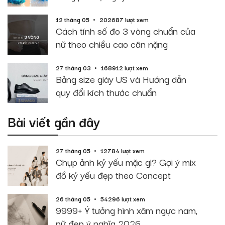
12 tháng 05
202687 lượt xem
Cách tính số đo 3 vòng chuẩn của
nữ theo chiều cao cân nặng
27 tháng 03
168912 lượt xem
Bảng size giày US và Hướng dẫn
quy đổi kích thước chuẩn
Bài viết gần đây
27 tháng 05
12784 lượt xem
Chụp ảnh kỷ yếu mặc gì? Gợi ý mix
đồ kỷ yếu đẹp theo Concept
26 tháng 05
54296 lượt xem
9999+ Ý tưởng hình xăm ngực nam,
nữ đẹp ý nghĩa 2026