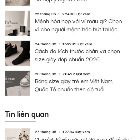
25 tháng 05
22438 lượt xem
Mệnh hỏa hợp với ví màu gì? Chọn
ví cho người mệnh hỏa hút tài lộc
24 tháng 05
165299 lượt xem
Cách đo kích thước chân và chọn
size giày dép chuẩn 2026
20 tháng 05
70422 lượt xem
Bảng size giày trẻ em Việt Nam,
Quốc Tế chuẩn theo độ tuổi
Tin liên quan
27 tháng 05
12784 lượt xem
Chụp ảnh kỷ yếu mặc gì? Gợi ý mix đồ kỷ yếu