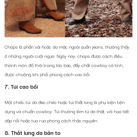
Chaps là phần vải hoặc da mặc ngoài quần jeans, thường thấy
ở những người cưỡi ngựa. Ngày nay, chaps được cách điệu
thành món đồ thời trang táo bạo, đầy chất cowboy cá tính,
được chuộng khi phối phong cách cao bồi.
7. Túi cao bồi
Một chiếc túi da đeo chéo hoặc túi thắt lưng là phụ kiện tiện
dụng và chuẩn cowboy. Túi thường làm từ da thật, với họa tiết
dập nổi hoặc tua rua phong cách thảo nguyên.
8. Thắt lưng da bản to