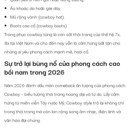
Áo khoác da hoặc gile dày.
Mũ rộng vành (cowboy hat).
Boots cao cổ (cowboy boots).
Trang phục cowboy từng là cơn sốt thời trang của thế hệ 7x,
8x tại Việt Nam và cho đến nay vẫn là cảm hứng bất tận cho
những ai yêu phong cách mạnh mẽ, hoài cổ.
Sự trở lại bùng nổ của phong cách cao
bồi nam trong 2026
Năm 2026 đánh dấu màn comeback ấn tượng của phong cách
Cowboy – biểu tượng thời trang hoang dại và tự do. Lấy cảm
hứng từ miền viễn Tây nước Mỹ, Cowboy style trở lại không chỉ
trong thời trang mà còn lan rộng sang âm nhạc, điện ảnh và
văn hóa đại chúng.