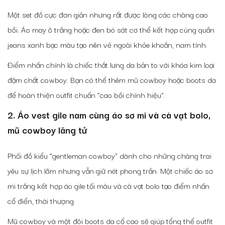
Một set đồ cực đơn giản nhưng rất được lòng các chàng cao
bồi. Áo may ô trắng hoặc đen bó sát cơ thể kết hợp cùng quần
jeans xanh bạc màu tạo nên vẻ ngoài khỏe khoắn, nam tính.
Điểm nhấn chính là chiếc thắt lưng da bản to với khóa kim loại
đậm chất cowboy. Bạn có thể thêm mũ cowboy hoặc boots da
để hoàn thiện outfit chuẩn “cao bồi chính hiệu”.
2. Áo vest gile nam cùng áo sơ mi và cà vạt bolo,
mũ cowboy lãng tử
Phối đồ kiểu “gentleman cowboy” dành cho những chàng trai
yêu sự lịch lãm nhưng vẫn giữ nét phong trần. Một chiếc áo sơ
mi trắng kết hợp áo gile tối màu và cà vạt bolo tạo điểm nhấn
cổ điển, thời thượng.
Mũ cowboy và một đôi boots da cổ cao sẽ giúp tổng thể outfit