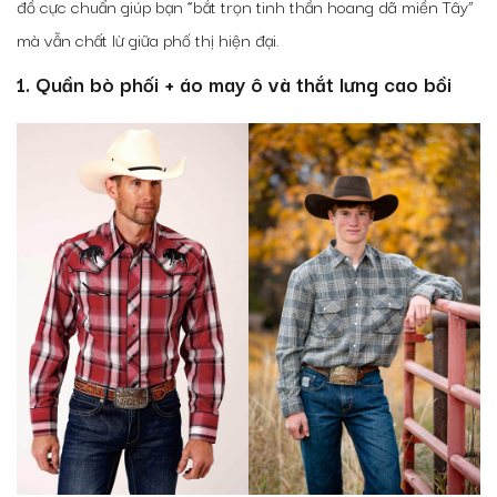
đồ cực chuẩn giúp bạn “bắt trọn tinh thần hoang dã miền Tây”
mà vẫn chất lừ giữa phố thị hiện đại.
1. Quần bò phối + áo may ô và thắt lưng cao bồi