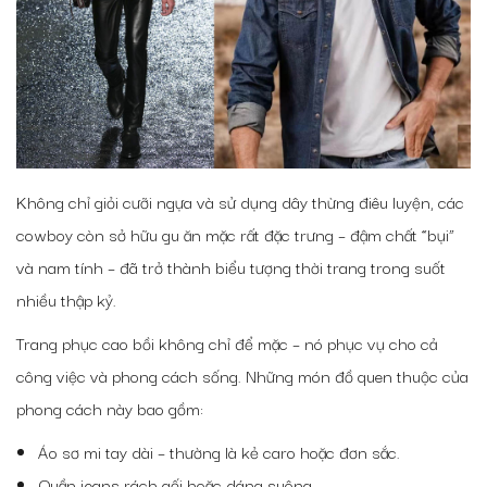
Không chỉ giỏi cưỡi ngựa và sử dụng dây thừng điêu luyện, các
cowboy còn sở hữu gu ăn mặc rất đặc trưng – đậm chất “bụi”
và nam tính – đã trở thành biểu tượng thời trang trong suốt
nhiều thập kỷ.
Trang phục cao bồi không chỉ để mặc – nó phục vụ cho cả
công việc và phong cách sống. Những món đồ quen thuộc của
phong cách này bao gồm:
Áo sơ mi tay dài – thường là kẻ caro hoặc đơn sắc.
Quần jeans rách gối hoặc dáng suông.