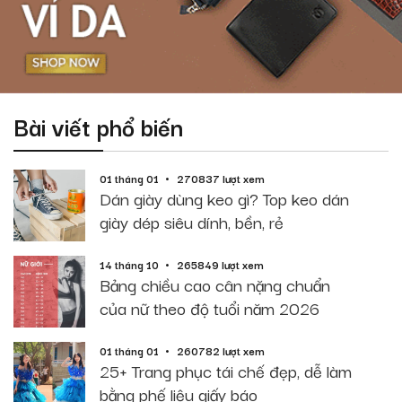
Bài viết phổ biến
01 tháng 01
270837 lượt xem
Dán giày dùng keo gì? Top keo dán
giày dép siêu dính, bền, rẻ
14 tháng 10
265849 lượt xem
Bảng chiều cao cân nặng chuẩn
của nữ theo độ tuổi năm 2026
01 tháng 01
260782 lượt xem
25+ Trang phục tái chế đẹp, dễ làm
bằng phế liệu giấy báo