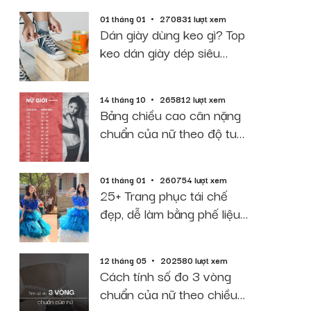
01 tháng 01
270831 lượt xem
Dán giày dùng keo gì? Top
keo dán giày dép siêu
dính, bền, rẻ
14 tháng 10
265812 lượt xem
Bảng chiều cao cân nặng
chuẩn của nữ theo độ tuổi
năm 2026
01 tháng 01
260754 lượt xem
25+ Trang phục tái chế
đẹp, dễ làm bằng phế liệu
giấy báo
12 tháng 05
202580 lượt xem
Cách tính số đo 3 vòng
chuẩn của nữ theo chiều