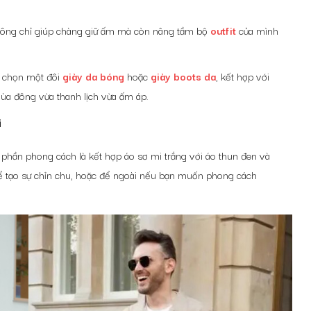
hông chỉ giúp chàng giữ ấm mà còn nâng tầm bộ
outfit
của mình
 chọn một đôi
giày da bóng
hoặc
giày boots da
, kết hợp với
ùa đông vừa thanh lịch vừa ấm áp.
i
hần phong cách là kết hợp áo sơ mi trắng với áo thun đen và
để tạo sự chỉn chu, hoặc để ngoài nếu bạn muốn phong cách