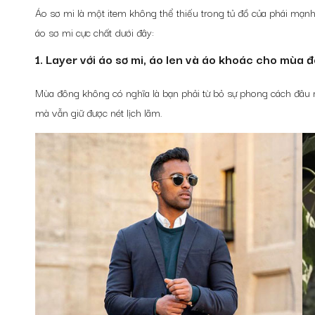
Áo sơ mi là một item không thể thiếu trong tủ đồ của phái mạnh
áo sơ mi
cực chất dưới đây:
1. Layer với áo sơ mi, áo len và áo khoác cho mùa 
Mùa đông không có nghĩa là bạn phải từ bỏ sự phong cách đâu n
mà vẫn giữ được nét lịch lãm.