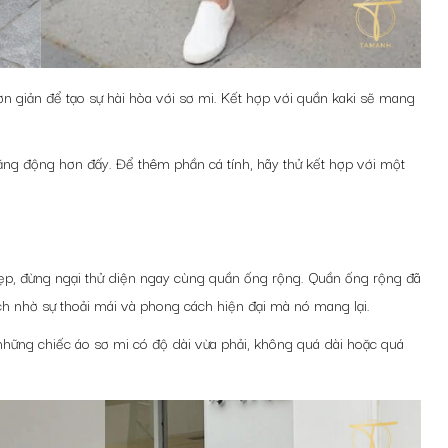
ơn giản để tạo sự hài hòa với sơ mi. Kết hợp với quần kaki sẽ mang
 năng động hơn đấy. Để thêm phần cá tính, hãy thử kết hợp với một
p, đừng ngại thử diện ngay cùng quần ống rộng. Quần ống rộng đã
ích nhờ sự thoải mái và phong cách hiện đại mà nó mang lại.
hững chiếc áo sơ mi có độ dài vừa phải, không quá dài hoặc quá