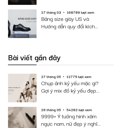
cao cân nặng
27 tháng 03
168789 lượt xem
Bảng size giày US và
Hướng dẫn quy đổi kích
thước chuẩn
Bài viết gần đây
27 tháng 05
12775 lượt xem
Chụp ảnh kỷ yếu mặc gì?
Gợi ý mix đồ kỷ yếu đẹp
theo Concept
26 tháng 05
54282 lượt xem
9999+ Ý tưởng hình xăm
ngực nam, nữ đẹp ý nghĩa