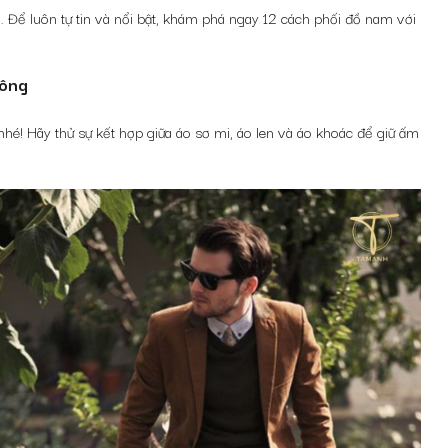
. Để luôn tự tin và nổi bật, khám phá ngay 12
cách phối đồ nam với
đông
hé! Hãy thử sự kết hợp giữa áo sơ mi, áo len và áo khoác để giữ ấm