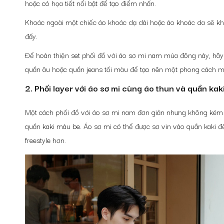
hoặc có họa tiết nổi bật để tạo điểm nhấn.
Khoác ngoài một chiếc áo khoác dạ dài hoặc áo khoác da sẽ k
đấy.
Để hoàn thiện set
phối đồ với áo sơ mi nam mùa đông
này, hãy
quần âu hoặc quần jeans tối màu để tạo nên một phong cách m
2. Phối layer với áo sơ mi cùng áo thun và quần kak
Một
cách phối đồ với áo sơ mi nam
đơn giản nhưng không kém p
quần kaki màu be. Áo sơ mi có thể được sơ vin vào quần kaki 
freestyle hơn.