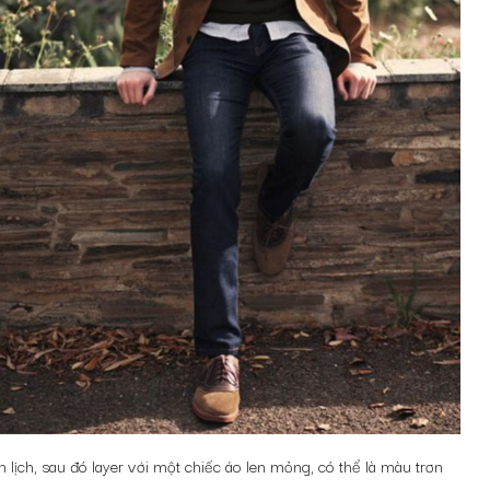
lịch, sau đó layer với một chiếc áo len mỏng, có thể là màu trơn