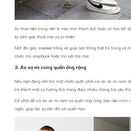
Áo thun bên trong nên là màu trơn thanh lịch hoặc có họa tiết đ
lại cảm giác thoải mái và tự nhiên.
Một đôi giày sneaker trắng sẽ giúp bạn trông thật trẻ trung và
chiếc mũ snapback hoặc mũ lưỡi trai nhé.
3. Áo sơ mi cùng quần ống rộng
Nếu bạn đang cần tìm một chiếc q
uần phối với áo sơ mi nam
đẹ
trở thành một xu hướng thời trang được nhiều chàng trai yêu th
Để phối đồ với áo sơ mi nam và quần ống rộng, bạn nên chọn n
ngắn, giúp tạo sự cân đối với quần hơn.