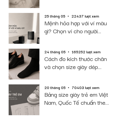
2026
25 tháng 05
22437 lượt xem
Mệnh hỏa hợp với ví màu
gì? Chọn ví cho người
mệnh hỏa hút tài lộc
24 tháng 05
165252 lượt xem
Cách đo kích thước chân
và chọn size giày dép
chuẩn 2026
20 tháng 05
70403 lượt xem
Bảng size giày trẻ em Việt
Nam, Quốc Tế chuẩn theo
độ tuổi