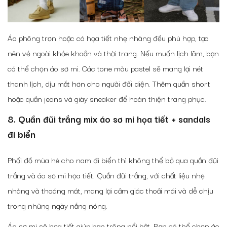
Áo phông trơn hoặc có họa tiết nhẹ nhàng đều phù hợp, tạo
nên vẻ ngoài khỏe khoắn và thời trang. Nếu muốn lịch lãm, bạn
có thể chọn áo sơ mi. Các tone màu pastel sẽ mang lại nét
thanh lịch, dịu mắt hơn cho người đối diện.
Thêm quần short
hoặc quần jeans và giày sneaker để hoàn thiện trang phục.
8. Quần đũi trắng mix áo sơ mi họa tiết + sandals
đi biển
Phối đồ mùa hè cho nam đi biển thì không thể bỏ qua quần đũi
trắng và áo sơ mi họa tiết. Quần đũi trắng, với chất liệu nhẹ
nhàng và thoáng mát, mang lại cảm giác thoải mái và dễ chịu
trong những ngày nắng nóng.
Áo sơ mi sẽ họa tiết giúp bạn trông nổi bật. Bạn có thể chọn áo