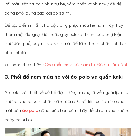
với màu sắc trung tính như be, xám hoặc xanh navy để dễ
dàng phối cùng các loại áo sơ mi.
Để tạo điểm nhấn cho bộ trang phục mùa hè nam này, hãy
thêm một đôi giày lười hoặc giày oxford. Thêm các phụ kiện
như đồng hồ, dây nịt và kính mát để tăng thêm phần lịch lãm
cho set đồ.
>>Tham khảo thêm:
Các mẫu giày lười nam tại Đồ da Tâm Anh
3.
Phối đồ nam mùa hè với
áo polo và quần kaki
Áo polo, với thiết kế cổ bẻ đặc trưng, mang lại vẻ ngoài lịch sự
nhưng không kém phần năng động. Chất liệu cotton thoáng
mát của
áo polo
cũng giúp bạn cảm thấy dễ chịu trong những
ngày hè oi bức.