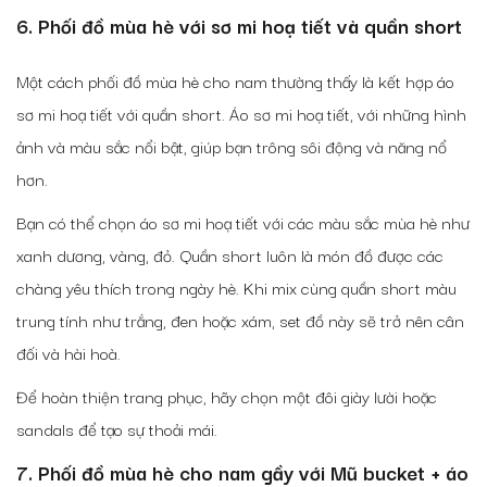
6. Phối đồ mùa hè với sơ mi hoạ tiết và quần short
Một cách phối đồ mùa hè cho nam thường thấy là kết hợp áo
sơ mi hoạ tiết với quần short. Áo sơ mi hoạ tiết, với những hình
ảnh và màu sắc nổi bật, giúp bạn trông sôi động và năng nổ
hơn.
Bạn có thể chọn áo sơ mi hoạ tiết với các màu sắc mùa hè như
xanh dương, vàng, đỏ. Quần short luôn là món đồ được các
chàng yêu thích trong ngày hè. Khi mix cùng quần short màu
trung tính như trắng, đen hoặc xám, set đồ này sẽ trở nên cân
đối và hài hoà.
Để hoàn thiện trang phục, hãy chọn một đôi giày lười hoặc
sandals để tạo sự thoải mái.
7.
Phối đồ mùa hè cho nam gầy với
Mũ bucket + áo