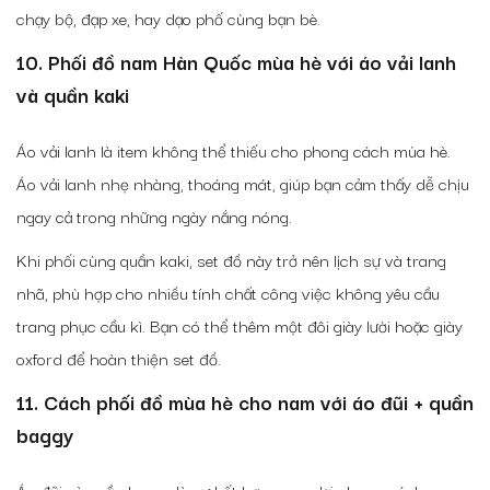
chạy bộ, đạp xe, hay dạo phố cùng bạn bè.
10.
Phối đồ nam Hàn Quốc mùa hè
với áo vải lanh
và quần kaki
Áo vải lanh là item không thể thiếu cho phong cách mùa hè.
Áo vải lanh nhẹ nhàng, thoáng mát, giúp bạn cảm thấy dễ chịu
ngay cả trong những ngày nắng nóng.
Khi phối cùng quần kaki, set đồ này trở nên lịch sự và trang
nhã, phù hợp cho nhiều tính chất công việc không yêu cầu
trang phục cầu kì. Bạn có thể thêm một đôi giày lười hoặc giày
oxford để hoàn thiện set đồ.
11. C
ách phối đồ mùa hè cho nam với á
o đũi + quần
baggy