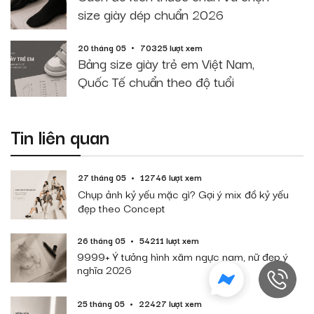
size giày dép chuẩn 2026
20 tháng 05
70325 lượt xem
Bảng size giày trẻ em Việt Nam,
Quốc Tế chuẩn theo độ tuổi
Tin liên quan
27 tháng 05
12746 lượt xem
Chụp ảnh kỷ yếu mặc gì? Gợi ý mix đồ kỷ yếu
đẹp theo Concept
26 tháng 05
54211 lượt xem
9999+ Ý tưởng hình xăm ngực nam, nữ đẹp ý
nghĩa 2026
25 tháng 05
22427 lượt xem