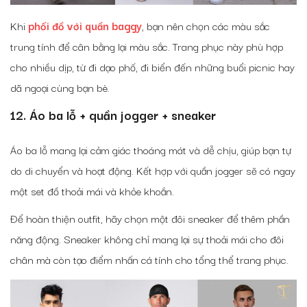
Khi
phối đồ với quần baggy
, bạn nên chọn các màu sắc
trung tính để cân bằng lại màu sắc. Trang phục này phù hợp
cho nhiều dịp, từ đi dạo phố, đi biển đến những buổi picnic hay
dã ngoại cùng bạn bè.
12. Áo ba lỗ + quần jogger + sneaker
Áo ba lỗ mang lại cảm giác thoáng mát và dễ chịu, giúp bạn tự
do di chuyển và hoạt động. Kết hợp với quần jogger sẽ có ngay
một set đồ thoải mái và khỏe khoắn.
Để hoàn thiện outfit, hãy chọn một đôi sneaker để thêm phần
năng động. Sneaker không chỉ mang lại sự thoải mái cho đôi
chân mà còn tạo điểm nhấn cá tính cho tổng thể trang phục.