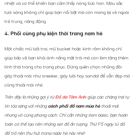
nhiệt và có thể khiến bạn cảm thấy nóng bức hơn. Màu sắc
tươi sáng không chỉ giúp bạn nổi bật mà còn mang lại vẻ ngoài
trẻ trung, năng động.
4. Phối cùng phụ kiện thời trang nam hè
Một chiếc mũ lưỡi trai, mũ bucket hoặc kính râm không chỉ
giúp bảo vệ bạn khỏi ánh nắng mặt trời mà còn làm tăng thêm
tính thời trang cho trang phục. Đừng quên chọn những đôi
giày thoải mái như sneaker, giày lười hay sandal để vẫn đẹp mà
cũng thoải mái nhé.
Trên đây là những gợi ý từ
Đồ da Tâm Anh
giúp các chàng trai tự
tin tỏa sáng với những
cách phối đồ nam mùa hè
thoải mái
nhưng vô cùng phong cách. Chỉ cần những item basic, bạn hoàn
toàn có thể tạo nên những set đồ ấn tượng. Thử F5 ngay tủ đồ
để trở nên thu hút trong ngày hè này nhé!