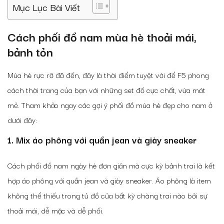
Mục Lục Bài Viết
Cách phối đồ nam mùa hè thoải mái,
bảnh tỏn
Mùa hè rực rỡ đã đến, đây là thời điểm tuyệt vời để F5 phong
cách thời trang của bạn với những set đồ cực chất, vừa mát
mẻ. Tham khảo ngay các gợi ý phối đồ mùa hè đẹp cho nam ở
dưới đây:
1. Mix áo phông với quần jean và giày sneaker
Cách phối đồ nam ngày hè đơn giản mà cực kỳ bảnh trai là kết
hợp áo phông với quần jean và giày sneaker. Áo phông là item
không thể thiếu trong tủ đồ của bất kỳ chàng trai nào bởi sự
thoải mái, dễ mặc và dễ phối.