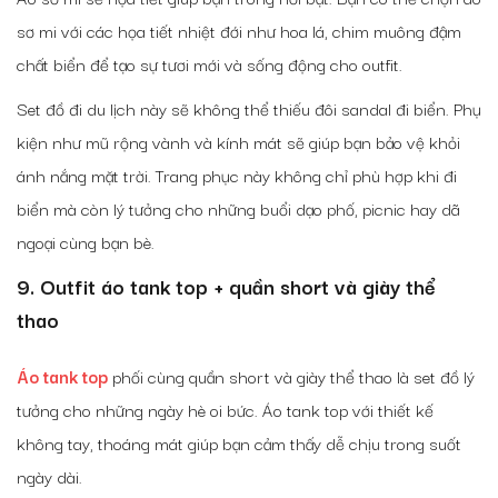
sơ mi với các họa tiết nhiệt đới như hoa lá, chim muông đậm
chất biển để tạo sự tươi mới và sống động cho outfit.
Set đồ đi du lịch này sẽ không thể thiếu đôi sandal đi biển. Phụ
kiện như mũ rộng vành và kính mát sẽ giúp bạn bảo vệ khỏi
ánh nắng mặt trời. Trang phục này không chỉ phù hợp khi đi
biển mà còn lý tưởng cho những buổi dạo phố, picnic hay dã
ngoại cùng bạn bè.
9. Outfit áo tank top + quần short và giày thể
thao
Áo tank top
phối cùng quần short và giày thể thao là set đồ lý
tưởng cho những ngày hè oi bức. Áo tank top với thiết kế
không tay, thoáng mát giúp bạn cảm thấy dễ chịu trong suốt
ngày dài.