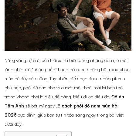
Nắng vàng rực rỡ, bầu trời xanh biếc cùng những cơn gió mát
lành chính là “phông nền” hoàn hảo cho những bộ trang phục
mùa hè đầy sức sống. Tuy nhiên, để chọn được những items
phù hợp, phối đồ sao cho vừa mát mẻ, thoải mái lại hợp thời
trang không phải là điều dễ dàng. Hiểu được điều đó,
Đồ da
Tâm Anh
sẽ bật mí ngay 15
cách phối đồ nam mùa hè
2026
cực đỉnh, giúp bạn tự tin tỏa sáng ngay trong bài viết
dưới đây.