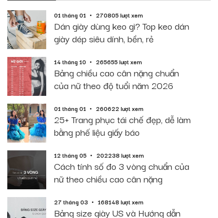
01 tháng 01
270805 lượt xem
Dán giày dùng keo gì? Top keo dán
giày dép siêu dính, bền, rẻ
14 tháng 10
265655 lượt xem
Bảng chiều cao cân nặng chuẩn
của nữ theo độ tuổi năm 2026
01 tháng 01
260622 lượt xem
25+ Trang phục tái chế đẹp, dễ làm
bằng phế liệu giấy báo
12 tháng 05
202238 lượt xem
Cách tính số đo 3 vòng chuẩn của
nữ theo chiều cao cân nặng
27 tháng 03
168148 lượt xem
Bảng size giày US và Hướng dẫn