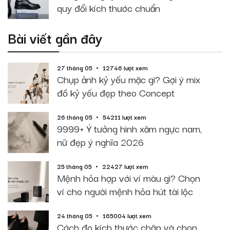
quy đổi kích thước chuẩn
Bài viết gần đây
27 tháng 05
12746 lượt xem
Chụp ảnh kỷ yếu mặc gì? Gợi ý mix
đồ kỷ yếu đẹp theo Concept
26 tháng 05
54211 lượt xem
9999+ Ý tưởng hình xăm ngực nam,
nữ đẹp ý nghĩa 2026
25 tháng 05
22427 lượt xem
Mệnh hỏa hợp với ví màu gì? Chọn
ví cho người mệnh hỏa hút tài lộc
24 tháng 05
165004 lượt xem
Cách đo kích thước chân và chọn