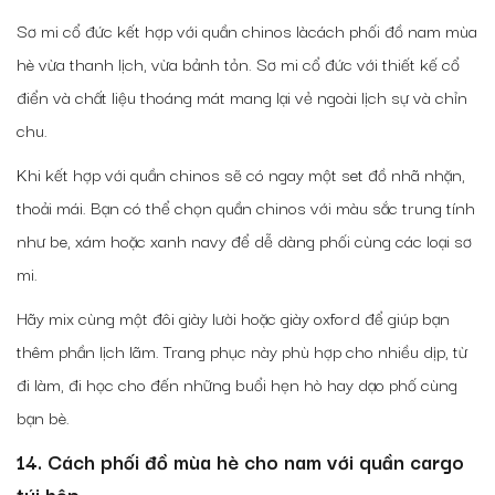
Sơ mi cổ đức kết hợp với quần chinos là
cách phối đồ nam mùa
hè vừa
thanh lịch, vừa bảnh tỏn. Sơ mi cổ đức với thiết kế cổ
điển và chất liệu thoáng mát mang lại vẻ ngoài lịch sự và chỉn
chu.
Khi kết hợp với quần chinos sẽ có ngay một set đồ nhã nhặn,
thoải mái. Bạn có thể chọn quần chinos với màu sắc trung tính
như be, xám hoặc xanh navy để dễ dàng phối cùng các loại sơ
mi.
Hãy mix cùng một đôi giày lười hoặc giày oxford để giúp bạn
thêm phần lịch lãm. Trang phục này phù hợp cho nhiều dịp, từ
đi làm, đi học cho đến những buổi hẹn hò hay dạo phố cùng
bạn bè.
14. Cách phối đồ mùa hè cho nam với quần cargo
túi hộp