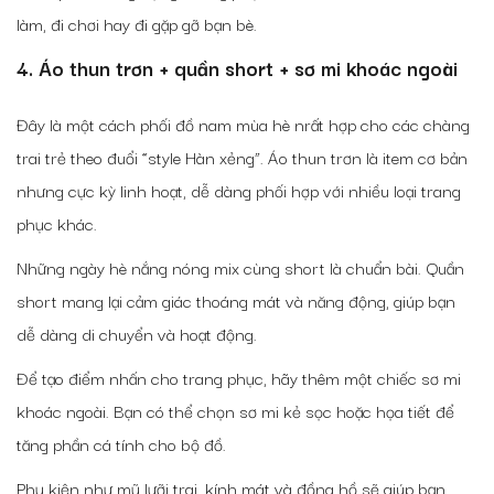
làm, đi chơi hay đi gặp gỡ bạn bè.
4. Áo thun trơn + quần short + sơ mi khoác ngoài
Đây là một cách phối đồ nam mùa hè nrất hợp cho các chàng
trai trẻ theo đuổi “style Hàn xẻng”. Áo thun trơn là item cơ bản
nhưng cực kỳ linh hoạt, dễ dàng phối hợp với nhiều loại trang
phục khác.
Những ngày hè nắng nóng mix cùng short là chuẩn bài. Quần
short mang lại cảm giác thoáng mát và năng động, giúp bạn
dễ dàng di chuyển và hoạt động.
Để tạo điểm nhấn cho trang phục, hãy thêm một chiếc sơ mi
khoác ngoài. Bạn có thể chọn sơ mi kẻ sọc hoặc họa tiết để
tăng phần cá tính cho bộ đồ.
Phụ kiện như mũ lưỡi trai, kính mát và đồng hồ sẽ giúp bạn