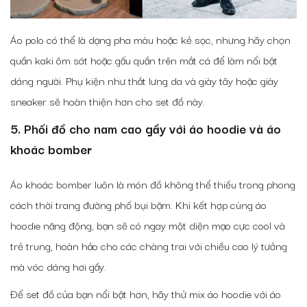
Áo polo có thể là dạng pha màu hoặc kẻ sọc, nhưng hãy chọn
quần kaki ôm sát hoặc gấu quần trên mắt cá để làm nổi bật
dáng người. Phụ kiện như thắt lưng da và giày tây hoặc giày
sneaker sẽ hoàn thiện hơn cho set đồ này.
5. Phối đồ cho nam cao gầy với áo hoodie và áo
khoác bomber
Áo khoác bomber luôn là món đồ không thể thiếu trong phong
cách thời trang đường phố bụi bặm. Khi kết hợp cùng áo
hoodie năng động, bạn sẽ có ngay một diện mạo cực cool và
trẻ trung, hoàn hảo cho các chàng trai với chiều cao lý tưởng
mà vóc dáng hơi gầy.
Để set đồ của bạn nổi bật hơn, hãy thử mix áo hoodie với áo