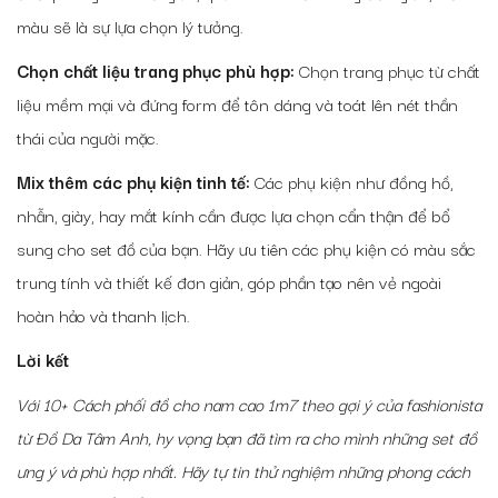
màu sẽ là sự lựa chọn lý tưởng.
Chọn chất liệu trang phục phù hợp:
Chọn trang phục từ chất
liệu mềm mại và đứng form để tôn dáng và toát lên nét thần
thái của người mặc.
Mix thêm các phụ kiện tinh tế:
Các phụ kiện như đồng hồ,
nhẫn, giày, hay mắt kính cần được lựa chọn cẩn thận để bổ
sung cho set đồ của bạn. Hãy ưu tiên các phụ kiện có màu sắc
trung tính và thiết kế đơn giản, góp phần tạo nên vẻ ngoài
hoàn hảo và thanh lịch.
Lời kết
Với
10+ Cách phối đồ cho nam cao 1m7 theo gợi ý của fashionista
từ
Đồ Da Tâm Anh
, hy vọng bạn đã tìm ra cho mình những set đồ
ưng ý và phù hợp nhất. Hãy tự tin thử nghiệm những phong cách