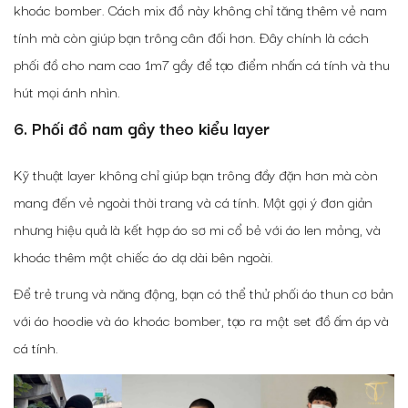
khoác bomber. Cách mix đồ này không chỉ tăng thêm vẻ nam
tính mà còn giúp bạn trông cân đối hơn. Đây chính là
cách
phối đồ cho nam cao 1m7 gầy
để tạo điểm nhấn cá tính và thu
hút mọi ánh nhìn.
6. Phối đồ nam gầy theo kiểu layer
Kỹ thuật layer không chỉ giúp bạn trông đầy đặn hơn mà còn
mang đến vẻ ngoài thời trang và cá tính. Một gợi ý đơn giản
nhưng hiệu quả là kết hợp áo sơ mi cổ bẻ với áo len mỏng, và
khoác thêm một chiếc áo dạ dài bên ngoài.
Để trẻ trung và năng động, bạn có thể thử phối áo thun cơ bản
với áo hoodie và áo khoác bomber, tạo ra một set đồ ấm áp và
cá tính.