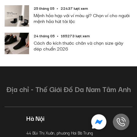
25 tháng 05
22437 lượt xem
Mệnh hỏa hợp với ví màu gì? Chọn ví cho người
mệnh hỏa hút tài lộc
24 tháng 05
165273 lượt xem
Cách đo kích thước chân và chọn size giày
dép chuẩn 2026
Địa chỉ - Thế Giới Đồ Da Nam Tâm Anh
Hà Nội
44 Bùi Thị Xuân, phường Hai Bà Trưng