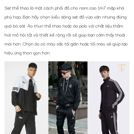
Set thể thao là một
cách phối đồ cho nam cao 1m7 mập
khá
phù hợp. Bạn hãy chọn kiểu dáng set đồ vừa vặn nhưng đừng
quá bó sát. Áo thun thể thao hoặc áo polo với chất liệu thấm
hút mồ hôi tốt và thiết kế rộng rãi sẽ giúp bạn cảm thấy thoải
mái hơn. Chọn áo có màu sắc tối giản hoặc tối màu sẽ giúp tạo
hiệu ứng thon gọn hơn.