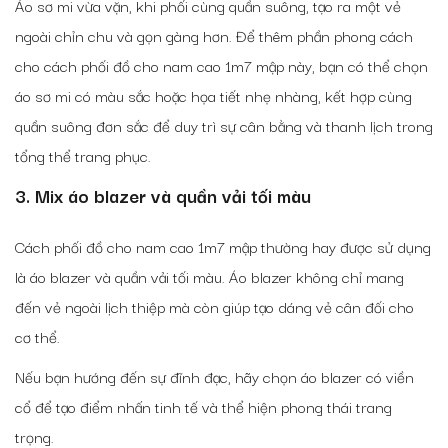
Áo sơ mi vừa vặn, khi phối cùng quần suông, tạo ra một vẻ
ngoài chỉn chu và gọn gàng hơn. Để thêm phần phong cách
cho
cách phối đồ cho nam cao 1m7 mập
này, bạn có thể chọn
áo sơ mi có màu sắc hoặc họa tiết nhẹ nhàng, kết hợp cùng
quần suông đơn sắc để duy trì sự cân bằng và thanh lịch trong
tổng thể trang phục.
3. Mix áo blazer và quần vải tối màu
Cách phối đồ cho nam cao 1m7 mập
thường hay được sử dụng
là áo blazer và quần vải tối màu. Áo blazer không chỉ mang
đến vẻ ngoài lịch thiệp mà còn giúp tạo dáng vẻ cân đối cho
cơ thể.
Nếu bạn hướng đến sự đĩnh đạc, hãy chọn áo blazer có viền
cổ để tạo điểm nhấn tinh tế và thể hiện phong thái trang
trọng.