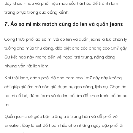
dày khác nhau và phối hợp màu sắc hài hòa để tránh làm
trang phục trông quá cồng kềnh.
7. Áo sơ mi mix match cùng áo len và quần jeans
Công thức phối áo sơ mi với áo len và quần jeans là lựa chọn lý
tưởng cho mùa thu đông, đặc biệt cho các chàng cao 1m7 gầy.
Sự kết hợp này mang đến vẻ ngoài trẻ trung, năng động
nhưng vẫn rất lịch lãm.
Khi trời lạnh,
cách phối đồ cho nam cao 1m7 gầy
này không
chỉ giúp giữ ấm mà còn giữ được sự gọn gàng, lịch sự. Chọn áo
sơ mi cổ bẻ, đứng form và áo len cổ tim để khoe khéo cổ áo sơ
mi.
Quần jeans sẽ giúp bạn trông trẻ trung hơn và dễ phối với
sneaker. Đây là set đồ hoàn hảo cho những ngày dạo phố, đi