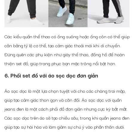
Các kiểu quần thể thao có ống suông hoặc ống côn có thể giúp
cân bằng tỷ lệ cơ thể, tạo cảm giác thoải mái khi di chuyển.
Đừng quên các phụ kiện như giày thể thao, đồng hồ để hoàn
thiện set đồ, giúp trang phục bạn mặc trông nổi bật hơn.
6. Phối set đồ với áo sọc dọc đơn giản
Áo sọc dọc là một lựa chọn tuyệt vời cho các chàng trai mập,
giúp tạo cảm giác thon gọn và cân đối. Áo sọc dọc với quần
jeans đen là một cách phối đồ đơn giản nhưng cực kỳ bắt mắt.
Các sọc dọc trên áo sẽ tạo chiều sâu, trong khi quần jeans đen
giúp tạo sự hài hòa và làm giảm sự chú ý vào phần thân dưới.