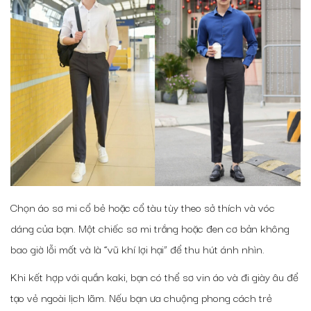
Chọn áo sơ mi cổ bẻ hoặc cổ tàu tùy theo sở thích và vóc
dáng của bạn. Một chiếc sơ mi trắng hoặc đen cơ bản không
bao giờ lỗi mốt và là “vũ khí lợi hại” để thu hút ánh nhìn.
Khi kết hợp với quần kaki, bạn có thể sơ vin áo và đi giày âu để
tạo vẻ ngoài lịch lãm. Nếu bạn ưa chuộng phong cách trẻ