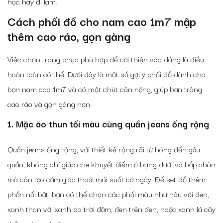
học hay đi làm.
Cách phối đồ cho nam cao 1m7 mập
thêm cao ráo, gọn gàng
Việc chọn trang phục phù hợp để cải thiện vóc dáng là điều
hoàn toàn có thể. Dưới đây là một số gợi ý phối đồ dành cho
bạn nam cao 1m7 và có một chút cân nặng, giúp bạn trông
cao ráo và gọn gàng hơn:
1. Mặc áo thun tối màu cùng quần jeans ống rộng
Quần jeans ống rộng, với thiết kế rộng rãi từ hông đến gấu
quần, không chỉ giúp che khuyết điểm ở bụng dưới và bắp chân
mà còn tạo cảm giác thoải mái suốt cả ngày. Để set đồ thêm
phần nổi bật, bạn có thể chọn các phối màu như nâu với đen,
xanh than với xanh da trời đậm, đen trên đen, hoặc xanh lá cây