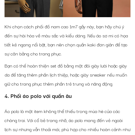
Khi chọn
cách phối đồ nam cao 1m7 gầy
này, bạn hãy chú ý
đến sự hài hòa về màu sắc và kiểu dáng. Nếu áo sơ mi có họa
tiết kẻ ngang nổi bật, bạn nên chọn quần kaki đơn giản để tạo
sự cân bằng cho trang phục.
Bạn có thể hoàn thiện set đồ bằng một đôi giày lười hoặc giày
da để tăng thêm phần lịch thiệp, hoặc giày sneaker nếu muốn
giữ cho trang phục thêm phần trẻ trung và năng động.
4. Phối áo polo với quần âu
Áo polo là một item không thể thiếu trong mùa hè của các
chàng trai. Với cổ bẻ trang nhã, áo polo mang đến vẻ ngoài
lịch sự nhưng vẫn thoải mái, phù hợp cho nhiều hoàn cảnh như