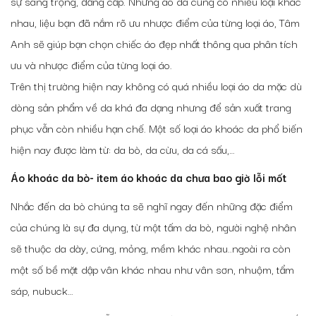
sự sang trọng, đẳng cấp. Nhưng áo da cũng có nhiều loại khác
nhau, liệu bạn đã nắm rõ ưu nhược điểm của từng loại áo, Tâm
Anh sẽ giúp bạn chọn chiếc áo đẹp nhất thông qua phân tích
ưu và nhược điểm của từng loại áo.
Trên thị trường hiện nay không có quá nhiều loại áo da mặc dù
dòng sản phẩm về da khá đa dạng nhưng để sản xuất trang
phục vẫn còn nhiều hạn chế. Một số loại áo khoác da phổ biến
hiện nay được làm từ: da bò, da cừu, da cá sấu,…
Áo khoác da bò- item áo khoác da chưa bao giờ lỗi mốt
Nhắc đến da bò chúng ta sẽ nghĩ ngay đến những đặc điểm
của chúng là sự đa dụng, từ một tấm da bò, người nghệ nhân
sẽ thuộc da dày, cứng, mỏng, mềm khác nhau..ngoài ra còn
một số bề mặt dập vân khác nhau như vân sơn, nhuộm, tẩm
sáp, nubuck…