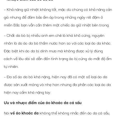
– Khả năng giữ nhiệt không tốt, mặc dù chúng có khả năng cản
gió nhưng để đảm bảo ấm áp trong những ngày rét đậm ở
miền Bắc bạn vẫn cần thêm một chiếc áo giữ nhiệt bên trong.
– Chất da bò bị nhiều anh em chê là khá khô cứng, nguyên
nhân là do áo da bò thấm nước hơn so với các loại áo da khác.
Đặc biệt khi áo da bị dính mưa mà không được xử lý đúng
cách về lâu dài sẽ dẫn đến tình trạng áo bị cứng do mất độ ẩm
tự nhiên.
– Đa số áo da bò khá nặng, hiện nay đã có một số loại áo da
được sản xuất mỏng và nhẹ hơn nhưng đa phần các loại áo da
hiện nay cầm khá nặng tay.
Ưu và nhược điểm của áo khoác da cá sấu
Nói
về áo khoác da
không thể không nhắc đến áo da cá sấu,