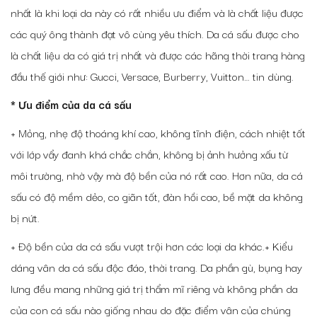
nhất là khi loại da này có rất nhiều ưu điểm và là chất liệu được
các quý ông thành đạt vô cùng yêu thích. Da cá sấu được cho
là chất liệu da có giá trị nhất và được các hãng thời trang hàng
đầu thế giới như: Gucci, Versace, Burberry, Vuitton… tin dùng.
* Ưu điểm của da cá sấu
+ Mỏng, nhẹ độ thoáng khí cao, không tĩnh điện, cách nhiệt tốt
với lớp vẩy đanh khá chắc chắn, không bị ảnh hưởng xấu từ
môi trường, nhờ vậy mà độ bền của nó rất cao. Hơn nữa, da cá
sấu có độ mềm dẻo, co giãn tốt, đàn hồi cao, bề mặt da không
bị nứt.
+ Độ bền của da cá sấu vượt trội hơn các loại da khác.
+ Kiểu
dáng vân da cá sấu độc đáo, thời trang. Da phần gù, bụng hay
lưng đều mang những giá trị thẩm mĩ riêng và không phần da
của con cá sấu nào giống nhau do đặc điểm vân của chúng