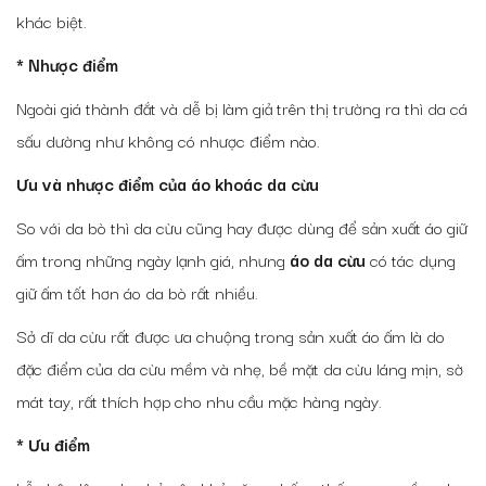
khác biệt.
* Nhược điểm
Ngoài giá thành đắt và dễ bị làm giả trên thị trường ra thì da cá
sấu dường như không có nhược điểm nào.
Ưu và nhược điểm của áo khoác da cừu
So với da bò thì da cừu cũng hay được dùng để sản xuất áo giữ
ấm trong những ngày lạnh giá, nhưng
áo da cừu
có tác dụng
giữ ấm tốt hơn áo da bò rất nhiều.
Sở dĩ da cừu rất được ưa chuộng trong sản xuất áo ấm là do
đặc điểm của da cừu mềm và nhẹ, bề mặt da cừu láng mịn, sờ
mát tay, rất thích hợp cho nhu cầu mặc hàng ngày.
* Ưu điểm