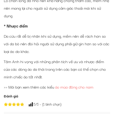
Lỗ chân lông da nhỏ nên khả năng chống thấm cao, mềm nhẹ
nên mang lại cho người sử dụng cảm giác thoải mái khi sử
dụng.
* Nhược điểm
Da cừu rất dễ bị nhăn khi sử dụng, mềm nên dễ rách hơn so
với da bò nên đòi hỏi người sử dụng phải giữ gìn hơn so với các
loại áo da khác.
Tâm Anh hi vọng với những phân tích về ưu và nhược điểm
của các dòng áo da thời trang trên các bạn có thể chọn cho
mình chiếc áo tốt nhất.
>> Mời bạn xem thêm các kiểu
áo mùa đông cho nam
Đánh giá
5
/5 - (
1
bình chọn)