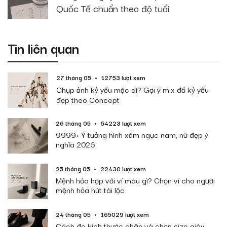
Quốc Tế chuẩn theo độ tuổi
Tin liên quan
27 tháng 05
12753 lượt xem
Chụp ảnh kỷ yếu mặc gì? Gợi ý mix đồ kỷ yếu
đẹp theo Concept
26 tháng 05
54223 lượt xem
9999+ Ý tưởng hình xăm ngực nam, nữ đẹp ý
nghĩa 2026
25 tháng 05
22430 lượt xem
Mệnh hỏa hợp với ví màu gì? Chọn ví cho người
mệnh hỏa hút tài lộc
24 tháng 05
165029 lượt xem
Cách đo kích thước chân và chọn size giày