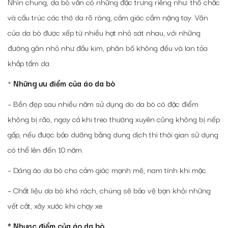
Nhìn chung, da bò vẫn có những đặc trưng riêng như: thô chắc
và cấu trúc các thớ da rõ ràng, cảm giác cầm nặng tay. Vân
của da bò được xếp từ nhiều hạt nhỏ sát nhau, với những
đường gân nhỏ như đầu kim, phân bố không đều và lan tỏa
khắp tấm da.
*
Những ưu điểm của áo da bò
– Bền đẹp sau nhiều năm sử dụng do da bò có đặc điểm
không bị rão, ngay cả khi treo thường xuyên cũng không bị nếp
gấp, nếu được bảo dưỡng bằng dung dịch thì thời gian sử dụng
có thể lên đến 10 năm.
– Dáng áo da bò cho cảm giác mạnh mẽ, nam tính khi mặc.
– Chất liệu da bò khó rách, chúng sẽ bảo vệ bạn khỏi những
vết cắt, xây xước khi chạy xe
* Nhược điểm của áo da bò