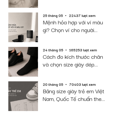
2026
25 tháng 05
22437 lượt xem
Mệnh hỏa hợp với ví màu
gì? Chọn ví cho người
mệnh hỏa hút tài lộc
24 tháng 05
165253 lượt xem
Cách đo kích thước chân
và chọn size giày dép
chuẩn 2026
20 tháng 05
70403 lượt xem
Bảng size giày trẻ em Việt
Nam, Quốc Tế chuẩn theo
độ tuổi