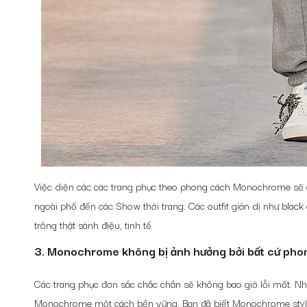
Việc diện các các trang phục theo phong cách Monochrome sẽ giú
ngoài phố đến các Show thời trang. Các outfit giản dị như black
trông thật sành điệu, tinh tế
3. Monochrome không bị ảnh hưởng bởi bất cứ pho
Các trang phục đơn sắc chắc chắn sẽ không bao giờ lỗi mốt. Nhờ
Monochrome một cách bền vững.
Bạn đã biết Monochrome styl