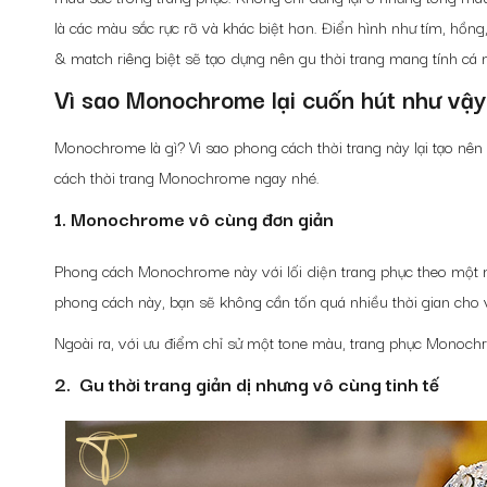
là các màu sắc rực rỡ và khác biệt hơn. Điển hình như tím, h
& match riêng biệt sẽ tạo dựng nên gu thời trang mang tính cá
Vì sao Monochrome lại cuốn hút như vậy
Monochrome là gì? Vì sao phong cách thời trang này lại tạo nên 
cách thời trang Monochrome ngay nhé.
1. Monochrome vô cùng đơn giản
Phong cách Monochrome này với lối diện trang phục theo một m
phong cách này, bạn sẽ không cần tốn quá nhiều thời gian cho 
Ngoài ra, với ưu điểm chỉ sử một tone màu, trang phục Monoch
2. Gu thời trang giản dị nhưng vô cùng tinh tế