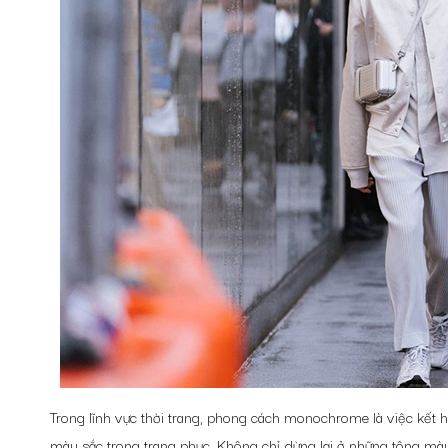
Trong lĩnh vực thời trang, phong cách monochrome là việc kết 
màu sắc trong trang phục. Không chỉ dừng lại ở những tông m