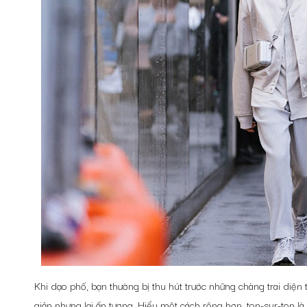
Khi dạo phố, bạn thường bị thu hút trước những chàng trai diện
giản nhưng lại ấn tượng. Hiểu một cách rộng hơn, ton-sur-ton l