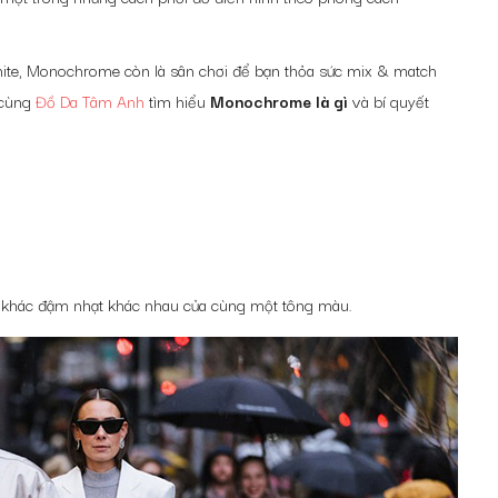
white, Monochrome còn là sân chơi để bạn thỏa sức mix & match
 cùng
Đồ Da Tâm Anh
tìm hiểu
Monochrome là gì
và bí quyết
độ khác đậm nhạt khác nhau của cùng một tông màu.