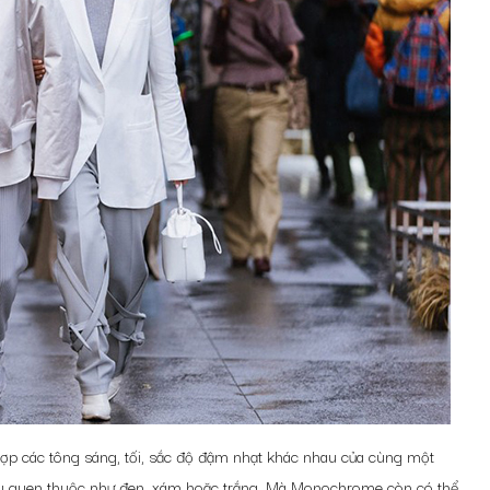
hợp các tông sáng, tối, sắc độ đậm nhạt khác nhau của cùng một
àu quen thuộc như đen, xám hoặc trắng. Mà Monochrome còn có thể