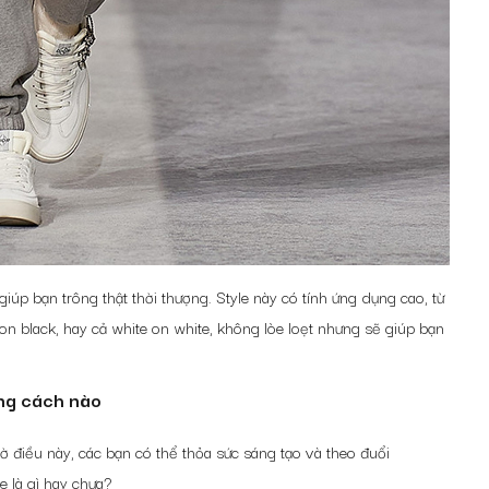
p bạn trông thật thời thượng. Style này có tính ứng dụng cao, từ
 on black, hay cả white on white, không lòe loẹt nhưng sẽ giúp bạn
ng cách nào
 điều này, các bạn có thể thỏa sức sáng tạo và theo đuổi
e là gì hay chưa?