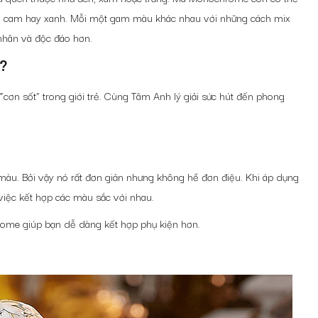
ồng, cam hay xanh. Mỗi một gam màu khác nhau với những cách mix
 nhân và độc đáo hơn.
?
“cơn sốt” trong giới trẻ. Cùng Tâm Anh lý giải sức hút đến phong
àu. Bởi vậy nó rất đơn giản nhưng không hề đơn điệu. Khi áp dụng
việc kết hợp các màu sắc với nhau.
rome giúp bạn dễ dàng kết hợp phụ kiện hơn.