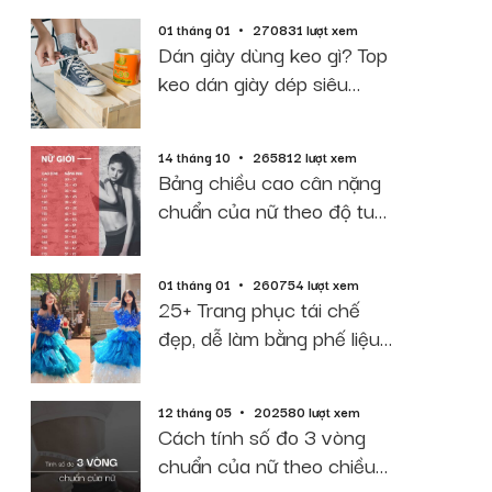
01 tháng 01
270831 lượt xem
Dán giày dùng keo gì? Top
keo dán giày dép siêu
dính, bền, rẻ
14 tháng 10
265812 lượt xem
Bảng chiều cao cân nặng
chuẩn của nữ theo độ tuổi
năm 2026
01 tháng 01
260754 lượt xem
25+ Trang phục tái chế
đẹp, dễ làm bằng phế liệu
giấy báo
12 tháng 05
202580 lượt xem
Cách tính số đo 3 vòng
chuẩn của nữ theo chiều