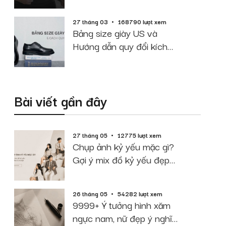
cao cân nặng
27 tháng 03
168790 lượt xem
Bảng size giày US và
Hướng dẫn quy đổi kích
thước chuẩn
Bài viết gần đây
27 tháng 05
12775 lượt xem
Chụp ảnh kỷ yếu mặc gì?
Gợi ý mix đồ kỷ yếu đẹp
theo Concept
26 tháng 05
54282 lượt xem
9999+ Ý tưởng hình xăm
ngực nam, nữ đẹp ý nghĩa