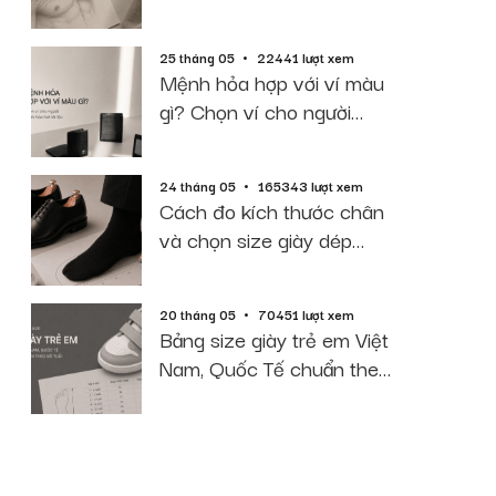
2026
25 tháng 05
22441 lượt xem
Mệnh hỏa hợp với ví màu
gì? Chọn ví cho người
mệnh hỏa hút tài lộc
24 tháng 05
165343 lượt xem
Cách đo kích thước chân
và chọn size giày dép
chuẩn 2026
20 tháng 05
70451 lượt xem
Bảng size giày trẻ em Việt
Nam, Quốc Tế chuẩn theo
độ tuổi