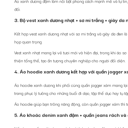
Áo xanh dương đậm làm nổi bật phong cách mạnh mẽ và tự tin, 
đối.
3. Bộ vest xanh dương nhạt + sơ mi trắng + giày da
Kết hợp vest xanh dương nhạt với sơ mi trắng và giày da đen l
họp quan trọng.
Vest xanh nhạt mang lại vẻ tươi mới và hiện đại, trong khi áo s
thiện tổng thể, tạo ấn tượng chuyên nghiệp cho người đối diện.
4. Áo hoodie xanh dương kết hợp với quần jogger 
Áo hoodie xanh dương khi phối cùng quần jogger xám mang lại p
trang phục lý tưởng cho những buổi đi dạo, tập thể dục hay tụ t
Áo hoodie giúp bạn trông năng động, còn quần jogger xám thì tạ
5. Áo khoác denim xanh đậm + quần jeans rách và 