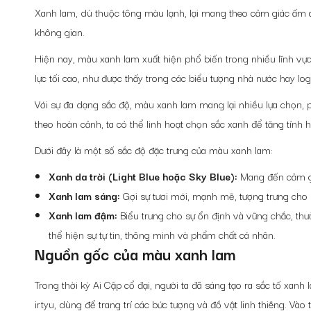
Xanh lam, dù thuộc tông màu lạnh, lại mang theo cảm giác ấm 
không gian.
Hiện nay, màu xanh lam xuất hiện phổ biến trong nhiều lĩnh vực
lực tối cao, như được thấy trong các biểu tượng nhà nước hay l
Với sự đa dạng sắc độ, màu xanh lam mang lại nhiều lựa chọn, 
theo hoàn cảnh, ta có thể linh hoạt chọn sắc xanh để tăng tính h
Dưới đây là một số sắc độ đặc trưng của màu xanh lam:
Xanh da trời (Light Blue hoặc Sky Blue):
Mang đến cảm giá
Xanh lam sáng:
Gợi sự tươi mới, mạnh mẽ, tượng trưng cho 
Xanh lam đậm:
Biểu trưng cho sự ổn định và vững chắc, thư
thể hiện sự tự tin, thông minh và phẩm chất cá nhân.
Nguồn gốc của màu xanh lam
Trong thời kỳ Ai Cập cổ đại, người ta đã sáng tạo ra sắc tố xanh l
irtyu, dùng để trang trí các bức tượng và đồ vật linh thiêng. Vào