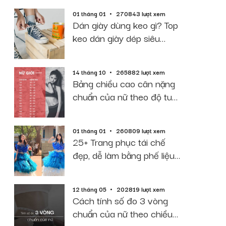
01 tháng 01
270843 lượt xem
Dán giày dùng keo gì? Top
keo dán giày dép siêu
dính, bền, rẻ
14 tháng 10
265882 lượt xem
Bảng chiều cao cân nặng
chuẩn của nữ theo độ tuổi
năm 2026
01 tháng 01
260809 lượt xem
25+ Trang phục tái chế
đẹp, dễ làm bằng phế liệu
giấy báo
12 tháng 05
202819 lượt xem
Cách tính số đo 3 vòng
chuẩn của nữ theo chiều