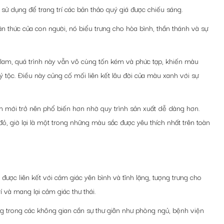
c sử dụng để trang trí các bản thảo quý giá được chiếu sáng.
 thức của con người, nó biểu trưng cho hòa bình, thần thánh và sự
am, quá trình này vẫn vô cùng tốn kém và phức tạp, khiến màu
 tộc. Điều này củng cố mối liên kết lâu đời của màu xanh với sự
 mới trở nên phổ biến hơn nhờ quy trình sản xuất dễ dàng hơn.
ỏ, giờ lại là một trong những màu sắc được yêu thích nhất trên toàn
ược liên kết với cảm giác yên bình và tĩnh lặng, tượng trưng cho
rí và mang lại cảm giác thư thái.
g trong các không gian cần sự thư giãn như phòng ngủ, bệnh viện