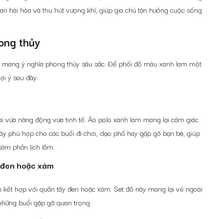
an hài hòa và thu hút vượng khí, giúp gia chủ tận hưởng cuộc sống
ong thủy
n mang ý nghĩa phong thủy sâu sắc. Để phối đồ màu xanh lam một
i ý sau đây:
ài vừa năng động vừa tinh tế. Áo polo xanh lam mang lại cảm giác
 này phù hợp cho các buổi đi chơi, dạo phố hay gặp gỡ bạn bè, giúp
kém phần lịch lãm.
y đen hoặc xám
m kết hợp với quần tây đen hoặc xám. Set đồ này mang lại vẻ ngoài
 những buổi gặp gỡ quan trọng.