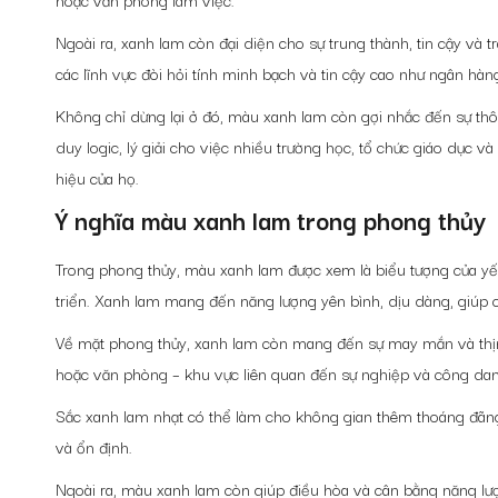
Ngoài ra, xanh lam còn đại diện cho sự trung thành, tin cậy và
các lĩnh vực đòi hỏi tính minh bạch và tin cậy cao như ngân hàn
Không chỉ dừng lại ở đó, màu xanh lam còn gợi nhắc đến sự thôn
duy logic, lý giải cho việc nhiều trường học, tổ chức giáo dục
hiệu của họ.
Ý nghĩa màu xanh lam trong phong thủy
Trong phong thủy, màu xanh lam được xem là biểu tượng của yếu
triển. Xanh lam mang đến năng lượng yên bình, dịu dàng, giúp 
Về mặt phong thủy, xanh lam còn mang đến sự may mắn và thịnh
hoặc văn phòng – khu vực liên quan đến sự nghiệp và công da
Sắc xanh lam nhạt có thể làm cho không gian thêm thoáng đãng
và ổn định.
Ngoài ra, màu xanh lam còn giúp điều hòa và cân bằng năng lượn