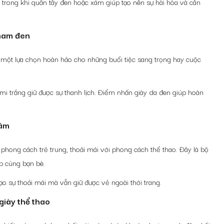
trong khi quần tây đen hoặc xám giúp tạo nên sự hài hòa và cân
 nam đen
à một lựa chọn hoàn hảo cho những buổi tiệc sang trọng hay cuộc
ơ mi trắng giữ được sự thanh lịch. Điểm nhấn giày da đen giúp hoàn
xám
hong cách trẻ trung, thoải mái với phong cách thể thao. Đây là bộ
ập cùng bạn bè.
o sự thoải mái mà vẫn giữ được vẻ ngoài thời trang.
giày thể thao