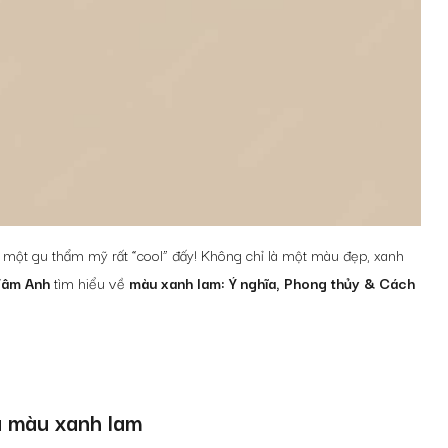
 một gu thẩm mỹ rất “cool” đấy! Không chỉ là một màu đẹp, xanh
Tâm Anh
tìm hiểu về
màu xanh lam: Ý nghĩa, Phong thủy & Cách
a màu xanh lam