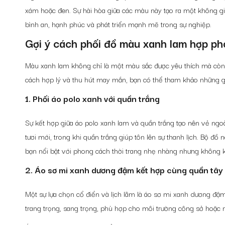
xám hoặc đen. Sự hài hòa giữa các màu này tạo ra một không gi
bình an, hạnh phúc và phát triển mạnh mẽ trong sự nghiệp.
Gợi ý cách phối đồ màu xanh lam hợp ph
Màu xanh lam không chỉ là một màu sắc được yêu thích mà cò
cách hợp lý và thu hút may mắn, bạn có thể tham khảo những gợ
1. Phối áo polo xanh với quần trắng
Sự kết hợp giữa áo polo xanh lam và quần trắng tạo nên vẻ ngo
tươi mới, trong khi quần trắng giúp tôn lên sự thanh lịch. Bộ đồ
bạn nổi bật với phong cách thời trang nhẹ nhàng nhưng không 
2. Áo sơ mi xanh dương đậm kết hợp cùng quần tâ
Một sự lựa chọn cổ điển và lịch lãm là áo sơ mi xanh dương đậ
trang trọng, sang trọng, phù hợp cho môi trường công sở hoặc