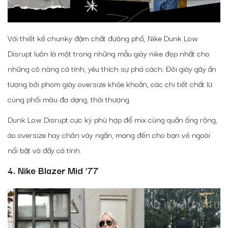
Với thiết kế chunky đậm chất đường phố, Nike Dunk Low
Disrupt luôn là một trong những mẫu giày nike đẹp nhất cho
những cô nàng cá tính, yêu thích sự phá cách. Đôi giày gây ấn
tượng bởi phom giày oversize khỏe khoắn, các chi tiết chất lừ
cùng phối màu đa dạng, thời thượng.
Dunk Low Disrupt cực kỳ phù hợp để mix cùng quần ống rộng,
áo oversize hay chân váy ngắn, mang đến cho bạn vẻ ngoài
nổi bật và đầy cá tính.
4. Nike Blazer Mid ’77