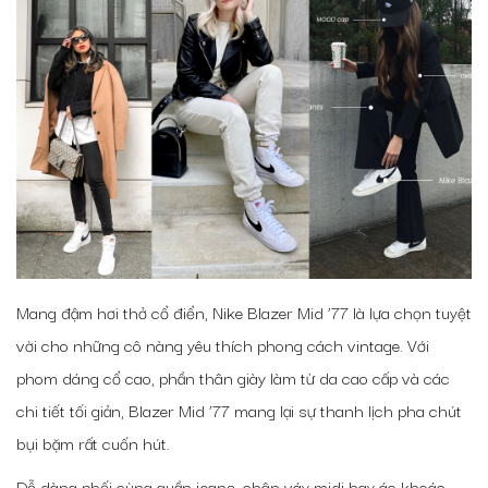
Mang đậm hơi thở cổ điển, Nike Blazer Mid ’77 là lựa chọn tuyệt
vời cho những cô nàng yêu thích phong cách vintage. Với
phom dáng cổ cao, phần thân giày làm từ da cao cấp và các
chi tiết tối giản, Blazer Mid ’77 mang lại sự thanh lịch pha chút
bụi bặm rất cuốn hút.
Dễ dàng phối cùng quần jeans, chân váy midi hay áo khoác