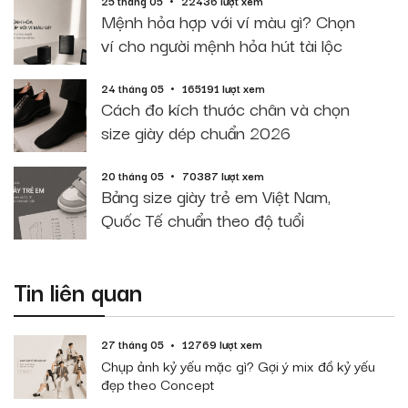
25 tháng 05
22436 lượt xem
Mệnh hỏa hợp với ví màu gì? Chọn
ví cho người mệnh hỏa hút tài lộc
24 tháng 05
165191 lượt xem
Cách đo kích thước chân và chọn
size giày dép chuẩn 2026
20 tháng 05
70387 lượt xem
Bảng size giày trẻ em Việt Nam,
Quốc Tế chuẩn theo độ tuổi
Tin liên quan
27 tháng 05
12769 lượt xem
Chụp ảnh kỷ yếu mặc gì? Gợi ý mix đồ kỷ yếu
đẹp theo Concept