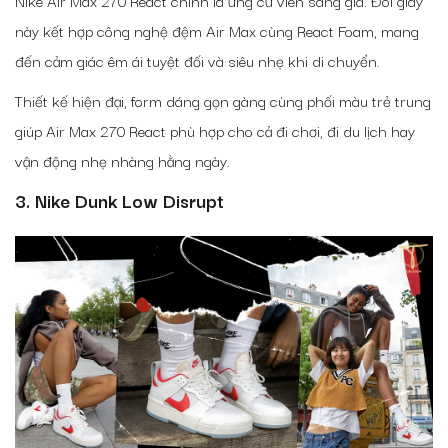
Nike Air Max 270 React chính là ứng cử viên sáng giá. Đôi giày
này kết hợp công nghệ đệm Air Max cùng React Foam, mang
đến cảm giác êm ái tuyệt đối và siêu nhẹ khi di chuyển.
Thiết kế hiện đại, form dáng gọn gàng cùng phối màu trẻ trung
giúp Air Max 270 React phù hợp cho cả đi chơi, đi du lịch hay
vận động nhẹ nhàng hằng ngày.
3. Nike Dunk Low Disrupt