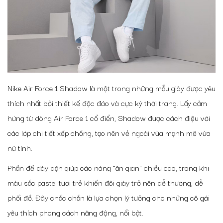
Nike Air Force 1 Shadow là một trong những mẫu giày được yêu
thích nhất bởi thiết kế độc đáo và cực kỳ thời trang. Lấy cảm
hứng từ dòng Air Force 1 cổ điển, Shadow được cách điệu với
các lớp chi tiết xếp chồng, tạo nên vẻ ngoài vừa mạnh mẽ vừa
nữ tính.
Phần đế dày dặn giúp các nàng “ăn gian” chiều cao, trong khi
màu sắc pastel tươi trẻ khiến đôi giày trở nên dễ thương, dễ
phối đồ. Đây chắc chắn là lựa chọn lý tưởng cho những cô gái
yêu thích phong cách năng động, nổi bật.