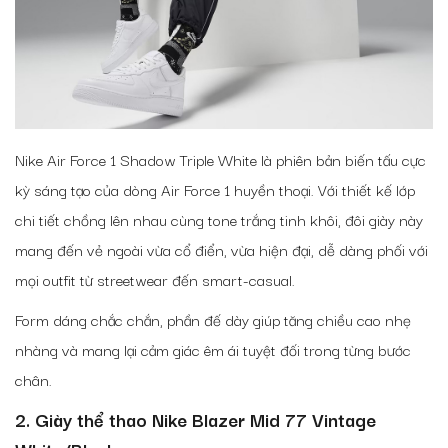
Nike Air Force 1 Shadow Triple White là phiên bản biến tấu cực
kỳ sáng tạo của dòng Air Force 1 huyền thoại. Với thiết kế lớp
chi tiết chồng lên nhau cùng tone trắng tinh khôi, đôi giày này
mang đến vẻ ngoài vừa cổ điển, vừa hiện đại, dễ dàng phối với
mọi outfit từ streetwear đến smart-casual.
Form dáng chắc chắn, phần đế dày giúp tăng chiều cao nhẹ
nhàng và mang lại cảm giác êm ái tuyệt đối trong từng bước
chân.
2. Giày thể thao Nike Blazer Mid 77 Vintage