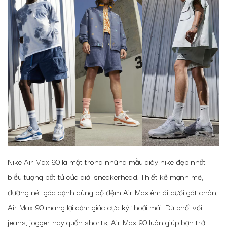
Nike Air Max 90 là một trong những mẫu giày nike đẹp nhất –
biểu tượng bất tử của giới sneakerhead. Thiết kế mạnh mẽ,
đường nét góc cạnh cùng bộ đệm Air Max êm ái dưới gót chân,
Air Max 90 mang lại cảm giác cực kỳ thoải mái. Dù phối với
jeans, jogger hay quần shorts, Air Max 90 luôn giúp bạn trở