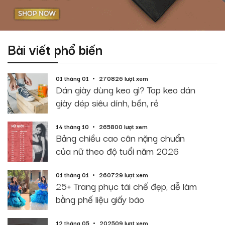
Bài viết phổ biến
01 tháng 01
270826 lượt xem
Dán giày dùng keo gì? Top keo dán
giày dép siêu dính, bền, rẻ
14 tháng 10
265800 lượt xem
Bảng chiều cao cân nặng chuẩn
của nữ theo độ tuổi năm 2026
01 tháng 01
260729 lượt xem
25+ Trang phục tái chế đẹp, dễ làm
bằng phế liệu giấy báo
12 tháng 05
202509 lượt xem