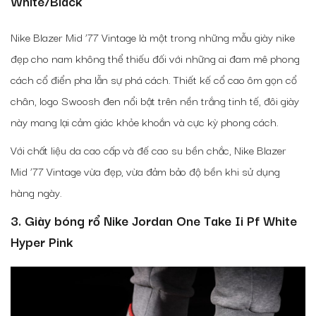
White/Black
Nike Blazer Mid ’77 Vintage là một trong những mẫu giày nike
đẹp cho nam không thể thiếu đối với những ai đam mê phong
cách cổ điển pha lẫn sự phá cách. Thiết kế cổ cao ôm gọn cổ
chân, logo Swoosh đen nổi bật trên nền trắng tinh tế, đôi giày
này mang lại cảm giác khỏe khoắn và cực kỳ phong cách.
Với chất liệu da cao cấp và đế cao su bền chắc, Nike Blazer
Mid ’77 Vintage vừa đẹp, vừa đảm bảo độ bền khi sử dụng
hàng ngày.
3. Giày bóng rổ Nike Jordan One Take Ii Pf White
Hyper Pink