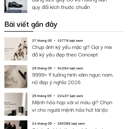
quy đổi kích thước chuẩn
Bài viết gần đây
27 tháng 05
12779 lượt xem
Chụp ảnh kỷ yếu mặc gì? Gợi ý mix
đồ kỷ yếu đẹp theo Concept
26 tháng 05
54294 lượt xem
9999+ Ý tưởng hình xăm ngực nam,
nữ đẹp ý nghĩa 2026
25 tháng 05
22437 lượt xem
Mệnh hỏa hợp với ví màu gì? Chọn
ví cho người mệnh hỏa hút tài lộc
24 tháng 05
165286 lượt xem