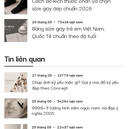
Cách đo kích thước chân và chọn
size giày dép chuẩn 2026
20 tháng 05
70419 lượt xem
Bảng size giày trẻ em Việt Nam,
Quốc Tế chuẩn theo độ tuổi
Tin liên quan
27 tháng 05
12779 lượt xem
Chụp ảnh kỷ yếu mặc gì? Gợi ý mix đồ kỷ yếu
đẹp theo Concept
26 tháng 05
54294 lượt xem
9999+ Ý tưởng hình xăm ngực nam, nữ đẹp ý
nghĩa 2026
25 tháng 05
22437 lượt xem