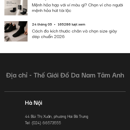
Mệnh hỏa hợp với ví màu gì? Chọn ví cho người
mệnh hỏa hút tài lộc
24 tháng 05
165286 lượt xem
Cách đo kích thước chân và chọn size giày
dép chuẩn 2026
Địa chỉ - Thế Giới Đồ Da Nam Tâm Anh
Hà Nội
44 Bùi Thị Xuân, phường Hai Bà Trưng
Tel: (024) 66573555