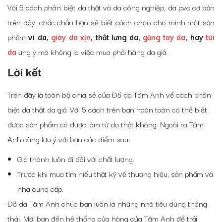
Với 5 cách phân biệt da thật và da công nghiệp, da pvc cơ bản
trên đây, chắc chắn bạn sẽ biết cách chọn cho mình một sản
phẩm
ví da,
giày da xịn
, thắt lưng da,
găng tay da
, hay
túi
da
ưng ý mà không lo việc mua phải hàng da giả.
Lời kết
Trên đây là toàn bộ chia sẻ của Đồ da Tâm Anh về cách phân
biệt da thật da giả. Với 5 cách trên bạn hoàn toàn có thể biết
được sản phẩm có được làm từ da thật không. Ngoài ra Tâm
Anh cũng lưu ý với bạn các điểm sau:
Giá thành luôn đi đôi với chất lượng.
Trước khi mua tìm hiểu thật kỹ về thương hiệu, sản phẩm và
nhà cung cấp.
Đồ da Tâm Anh chúc bạn luôn là những nhà tiêu dùng thông
thái. Mời bạn đến hệ thống cửa hàng của Tâm Anh để trải