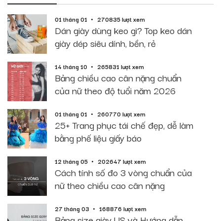
01 tháng 01
270835 lượt xem
Dán giày dùng keo gì? Top keo dán
giày dép siêu dính, bền, rẻ
14 tháng 10
265831 lượt xem
Bảng chiều cao cân nặng chuẩn
của nữ theo độ tuổi năm 2026
01 tháng 01
260770 lượt xem
25+ Trang phục tái chế đẹp, dễ làm
bằng phế liệu giấy báo
12 tháng 05
202647 lượt xem
Cách tính số đo 3 vòng chuẩn của
nữ theo chiều cao cân nặng
27 tháng 03
168876 lượt xem
Bảng size giày US và Hướng dẫn