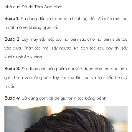
nhà của Đồ da Tâm Anh nhé:
Bước 1:
Sử dụng dầu xả trong quá trình gội đầu để giúp mái tóc
mượt mà và không bị xơ rối
Bước 2:
Lấy máy sấy, sấy tóc hai bên sao cho hai bên side tóc
vào giữa. Phần tóc mái sấy ngược lên, còn tóc sau gáy thì sấy
xuôi tự nhiên xuống.
Bước 3:
Sử dụng các sản phẩm chuyên dụng cho tóc như sáp,
gel,.. thoa vào lòng bàn tay rồi xoa lên tóc và tạo kiểu theo ý
muốn
Bước 4:
Sử dụng gôm xịt để giữ form tóc bồng bềnh.