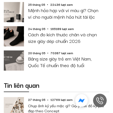
25 tháng 05
22436 lượt xem
Mệnh hỏa hợp với ví màu gì? Chọn
ví cho người mệnh hỏa hút tài lộc
24 tháng 05
165189 lượt xem
Cách đo kích thước chân và chọn
size giày dép chuẩn 2026
20 tháng 05
70387 lượt xem
Bảng size giày trẻ em Việt Nam,
Quốc Tế chuẩn theo độ tuổi
Tin liên quan
27 tháng 05
12769 lượt xem
Chụp ảnh kỷ yếu mặc gì? Gợi ý mix đồ kỷ yếu
đẹp theo Concept