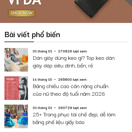
Bài viết phổ biến
01 tháng 01
270826 lượt xem
Dán giày dùng keo gì? Top keo dán
giày dép siêu dính, bền, rẻ
14 tháng 10
265800 lượt xem
Bảng chiều cao cân nặng chuẩn
của nữ theo độ tuổi năm 2026
01 tháng 01
260729 lượt xem
25+ Trang phục tái chế đẹp, dễ làm
bằng phế liệu giấy báo