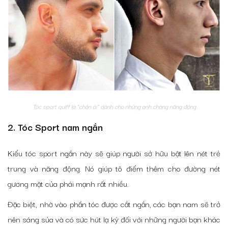
Tóc sport quiff là “chân ái” dành cho những anh chàng năng động
2. Tóc Sport nam ngắn
Kiểu tóc sport ngắn này sẽ giúp người sở hữu bật lên nét trẻ
trung và năng động. Nó giúp tô điểm thêm cho đường nét
gương mặt của phái mạnh rất nhiều.
Đặc biệt, nhờ vào phần tóc được cắt ngắn, các bạn nam sẽ trở
nên sáng sủa và có sức hút lạ kỳ đối với những người bạn khác