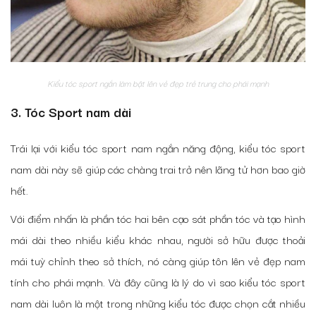
Kiểu tóc sport ngắn làm bật lên vẻ đẹp trẻ trung cho phái mạnh
3. Tóc Sport nam dài
Trái lại với kiểu tóc sport nam ngắn năng động, kiểu tóc sport
nam dài này sẽ giúp các chàng trai trở nên lãng tử hơn bao giờ
hết.
Với điểm nhấn là phần tóc hai bên cạo sát phần tóc và tạo hình
mái dài theo nhiều kiểu khác nhau, người sở hữu được thoải
mái tuỳ chỉnh theo sở thích, nó càng giúp tôn lên vẻ đẹp nam
tính cho phái mạnh. Và đây cũng là lý do vì sao kiểu tóc sport
nam dài luôn là một trong những kiểu tóc được chọn cắt nhiều