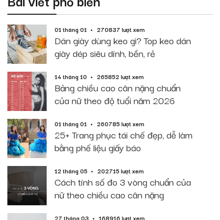
Bài viết phổ biến
01 tháng 01
270837 lượt xem
Dán giày dùng keo gì? Top keo dán
giày dép siêu dính, bền, rẻ
14 tháng 10
265852 lượt xem
Bảng chiều cao cân nặng chuẩn
của nữ theo độ tuổi năm 2026
01 tháng 01
260785 lượt xem
25+ Trang phục tái chế đẹp, dễ làm
bằng phế liệu giấy báo
12 tháng 05
202715 lượt xem
Cách tính số đo 3 vòng chuẩn của
nữ theo chiều cao cân nặng
27 tháng 03
168916 lượt xem