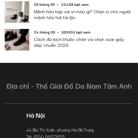
25 tháng 05
22439 lượt xem
Mệnh hỏa hợp với ví màu gì? Chọn ví cho người
mệnh hỏa hút tài lộc
24 tháng 05
165303 lượt xem
Cách đo kích thước chân và chọn size giày
dép chuẩn 2026
Địa chỉ - Thế Giới Đồ Da Nam Tâm Anh
Hà Nội
44 Bùi Thị Xuân, phường Hai Bà Trưng
Tel: (024) 66573555