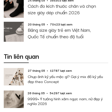
24 tháng 05
165303 lượt xem
Cách đo kích thước chân và chọn
size giày dép chuẩn 2026
20 tháng 05
70423 lượt xem
Bảng size giày trẻ em Việt Nam,
Quốc Tế chuẩn theo độ tuổi
Tin liên quan
27 tháng 05
12787 lượt xem
Chụp ảnh kỷ yếu mặc gì? Gợi ý mix đồ kỷ yếu
đẹp theo Concept
26 tháng 05
54297 lượt xem
9999+ Ý tưởng hình xăm ngực nam, nữ đẹp ý
nghĩa 2026