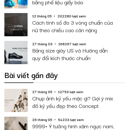
bằng phế liệu giấy báo
12 tháng 05
202280 lượt xem
Cách tính số đo 3 vòng chuẩn của
nữ theo chiều cao cân nặng
27 tháng 03
168267 lượt xem
Bảng size giày US và Hướng dẫn
quy đổi kích thước chuẩn
Bài viết gần đây
27 tháng 05
12753 lượt xem
Chụp ảnh kỷ yếu mặc gì? Gợi ý mix
đồ kỷ yếu đẹp theo Concept
26 tháng 05
54223 lượt xem
9999+ Ý tưởng hình xăm ngực nam,