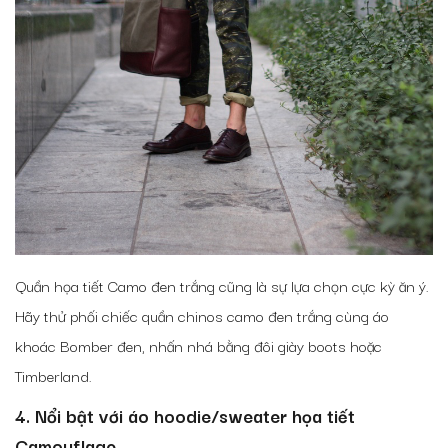
Quần họa tiết Camo đen trắng cũng là sự lựa chọn cực kỳ ăn ý.
Hãy thử phối chiếc quần chinos camo đen trắng cùng áo
khoác Bomber đen, nhấn nhá bằng đôi giày boots hoặc
Timberland.
4. Nổi bật với áo hoodie/sweater họa tiết
Camouflage