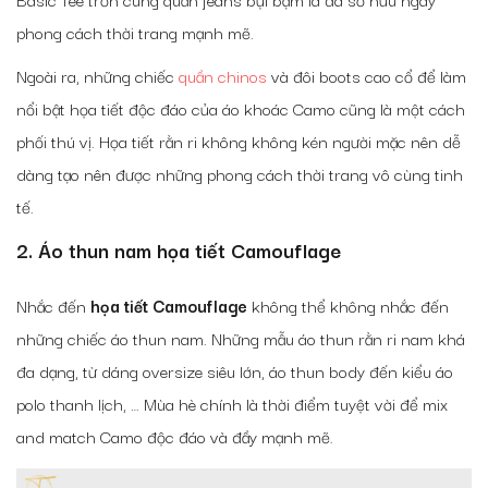
phong cách thời trang mạnh mẽ.
Ngoài ra, những chiếc
quần chinos
và đôi boots cao cổ để làm
nổi bật họa tiết độc đáo của áo khoác Camo cũng là một cách
phối thú vị. Họa tiết rằn ri không không kén người mặc nên dễ
dàng tạo nên được những phong cách thời trang vô cùng tinh
tế.
2. Áo thun nam họa tiết Camouflage
Nhắc đến
họa tiết Camouflage
không thể không nhắc đến
những chiếc áo thun nam. Những mẫu áo thun rằn ri nam khá
đa dạng, từ dáng oversize siêu lớn, áo thun body đến kiểu áo
polo thanh lịch, … Mùa hè chính là thời điểm tuyệt vời để mix
and match Camo độc đáo và đầy mạnh mẽ.