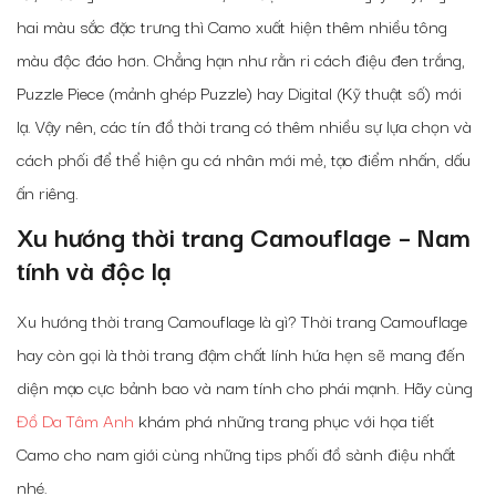
hai màu sắc đặc trưng thì Camo xuất hiện thêm nhiều tông
màu độc đáo hơn. Chẳng hạn như rằn ri cách điệu đen trắng,
Puzzle Piece (mảnh ghép Puzzle) hay Digital (Kỹ thuật số) mới
lạ. Vậy nên, các tín đồ thời trang có thêm nhiều sự lựa chọn và
cách phối để thể hiện gu cá nhân mới mẻ, tạo điểm nhấn, dấu
ấn riêng.
Xu hướng thời trang Camouflage – Nam
tính và độc lạ
Xu hướng thời trang Camouflage là gì? Thời trang Camouflage
hay còn gọi là thời trang đậm chất lính hứa hẹn sẽ mang đến
diện mạo cực bảnh bao và nam tính cho phái mạnh. Hãy cùng
Đồ Da Tâm Anh
khám phá những trang phục với họa tiết
Camo cho nam giới cùng những tips phối đồ sành điệu nhất
nhé.