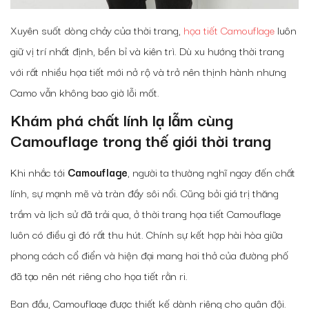
Xuyên suốt dòng chảy của thời trang,
họa tiết Camouflage
luôn
giữ vị trí nhất định, bền bỉ và kiên trì. Dù xu hướng thời trang
với rất nhiều họa tiết mới nở rộ và trở nên thịnh hành nhưng
Camo vẫn không bao giờ lỗi mốt.
Khám phá chất lính lạ lẫm cùng
Camouflage trong thế giới thời trang
Khi nhắc tới
Camouflage
, người ta thường nghĩ ngay đến chất
lính, sự mạnh mẽ và tràn đầy sôi nổi. Cũng bởi giá trị thăng
trầm và lịch sử đã trải qua, ở thời trang họa tiết Camouflage
luôn có điều gì đó rất thu hút. Chính sự kết hợp hài hòa giữa
phong cách cổ điển và hiện đại mang hơi thở của đường phố
đã tạo nên nét riêng cho họa tiết rằn ri.
Ban đầu, Camouflage được thiết kế dành riêng cho quân đội.