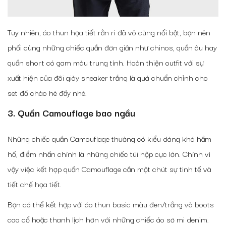
Tuy nhiên, áo thun họa tiết rằn ri đã vô cùng nổi bật, bạn nên
phối cùng những chiếc quần đơn giản như chinos, quần âu hay
quần short có gam màu trung tính. Hoàn thiện outfit với sự
xuất hiện của đôi giày sneaker trắng là quá chuẩn chỉnh cho
set đồ chào hè đấy nhé.
3. Quần Camouflage bao ngầu
Những chiếc quần Camouflage thường có kiểu dáng khá hầm
hố, điểm nhấn chính là những chiếc túi hộp cực lớn. Chính vì
vậy việc kết hợp quần Camouflage cần một chút sự tinh tế và
tiết chế họa tiết.
Bạn có thể kết hợp với áo thun basic màu đen/trắng và boots
cao cổ hoặc thanh lịch hơn với những chiếc áo sơ mi denim.