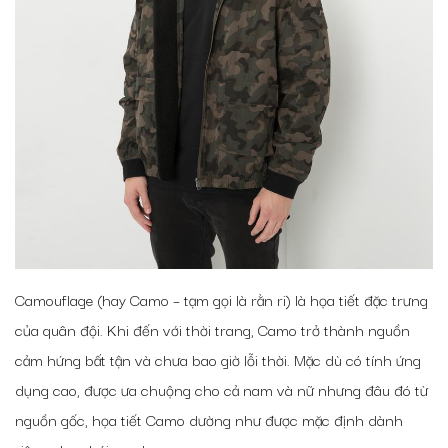
Camouflage (hay Camo – tạm gọi là rằn ri) là họa tiết đặc trưng
của quân đội. Khi đến với thời trang, Camo trở thành nguồn
cảm hứng bất tận và chưa bao giờ lỗi thời. Mặc dù có tính ứng
dụng cao, được ưa chuộng cho cả nam và nữ nhưng đâu đó từ
nguồn gốc, họa tiết Camo dường như được mặc định dành