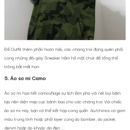
Để Outfit thêm phần hoàn hảo, các chàng trai đừng quên phối
cùng những đôi giày Sneaker hầm hố một chút để tổng thể
trông bắt mắt hơn.
5. Áo sơ mi Camo
Áo sơ mi họa tiết camouflage sự lịch lãm pha với nét bụi bặm
tạo nên diện mạo cực bảnh bao cho các chàng trai. Với chiếc
áo sơ mi này, bạn có thể kết hợp cùng quần âu/chinos có gam
màu trung tính hoặc phối layer cùng áo bomber, áo jacket,
denim hoặc áo khoác da đen ….