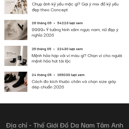
Chụp ảnh kỷ yếu mặc gì? Gợi ý mix đồ kỷ yếu
đẹp theo Concept
26 tháng 05
54223 lượt xem
9999+ Ý tưởng hình xăm ngực nam, nữ đẹp ý
nghĩa 2026
25 tháng 05
22430 lượt xem
Mệnh hỏa hợp với ví màu gì? Chọn ví cho người
mệnh hỏa hút tài lộc
24 tháng 05
165030 lượt xem
Cách đo kích thước chân và chọn size giày
dép chuẩn 2026
Địa chỉ - Thế Giới Đồ Da Nam Tâm Anh