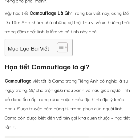
riêng cho phái mạnh.
Vậy họa tiết
Camouflage Là Gì
? Trong bài viết này, cùng Đồ
Da Tâm Anh khám phá những sự thật thú vị về xu hướng thời
trang đậm chất lính lạ lẫm và cá tính này nhé!
Mục Lục Bài Viết
Họa tiết Camouflage là gì?
Camouflage
viết tắt là Camo trong Tiếng Anh có nghĩa là sự
ngụy trang. Sự pha trộn giữa màu xanh và nâu giúp người lính
dễ dàng ẩn nấp trong rừng hoặc nhiều địa hình địa lý khác
nhau. Được truyền cảm hứng từ trang phục của người lính,
Camo còn được biết đến với tên gọi khá quen thuộc – họa tiết
rằn ri.