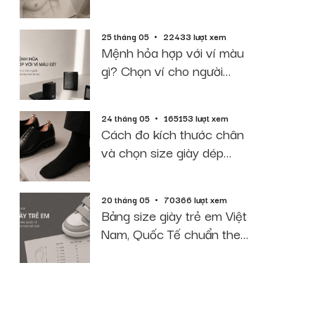
2026
25 tháng 05
22433 lượt xem
Mệnh hỏa hợp với ví màu
gì? Chọn ví cho người
mệnh hỏa hút tài lộc
24 tháng 05
165153 lượt xem
Cách đo kích thước chân
và chọn size giày dép
chuẩn 2026
20 tháng 05
70366 lượt xem
Bảng size giày trẻ em Việt
Nam, Quốc Tế chuẩn theo
độ tuổi