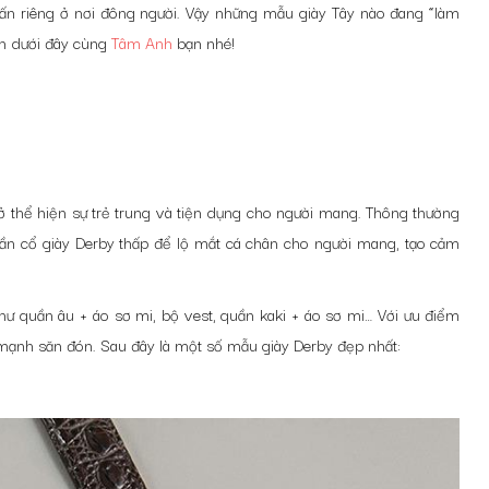
ấn riêng ở nơi đông người. Vậy những mẫu giày Tây nào đang “làm
in dưới đây cùng
Tâm Anh
bạn nhé!
mở thể hiện sự trẻ trung và tiện dụng cho người mang. Thông thường
hần cổ giày Derby thấp để lộ mắt cá chân cho người mang, tạo cảm
hư quần âu + áo sơ mi, bộ vest, quần kaki + áo sơ mi… Với ưu điểm
mạnh săn đón. Sau đây là một số mẫu giày Derby đẹp nhất: