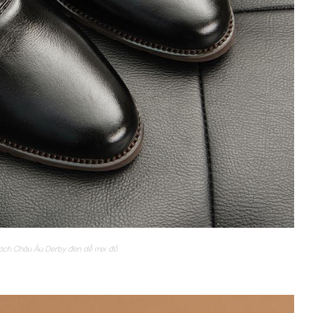
cách Châu Âu Derby đen dễ mix đồ