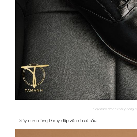
Giày nam da bò thật phong 
– Giày nam dáng Derby dập vân da cá sấu: