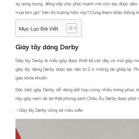
sự sang trọng, đẳng cấp cho phái mạnh mà còn tạo được dấu 
mưa làm gió” trên thị trường hiện nay? Cùng tham khảo thông t
Mục Lục Bài Viết
Giày tây dáng Derby
Giày tây Derby là mẫu giày được thiết kế cột dây và mũi giày 
giày tây dáng Derby được tạo nên từ 2-4 miếng da ghép lại. P
giác khỏe khoắn.
Đặc biệt, giày Derby dễ dàng kết hợp cùng nhiều trang phục n
này giày nam da bò thật phong cách Châu Âu Derby được phái 
– Giày tây Derby công sở màu cafe: