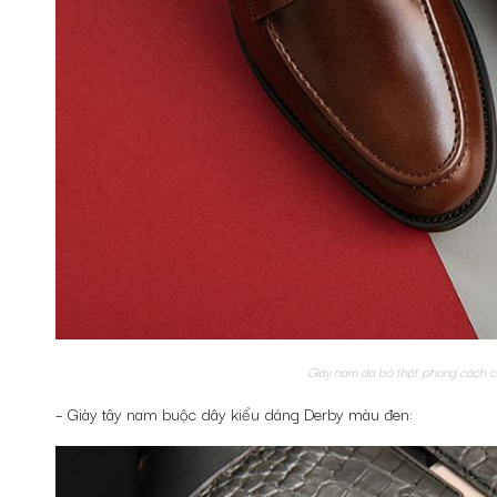
Giày nam da bò thật phong cách c
– Giày tây nam buộc dây kiểu dáng Derby màu đen: