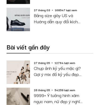
cao cân nặng
27 tháng 03
168547 lượt xem
Bảng size giày US và
Hướng dẫn quy đổi kích
thước chuẩn
Bài viết gần đây
27 tháng 05
12764 lượt xem
Chụp ảnh kỷ yếu mặc gì?
Gợi ý mix đồ kỷ yếu đẹp
theo Concept
26 tháng 05
54259 lượt xem
9999+ Ý tưởng hình xăm
ngực nam, nữ đẹp ý nghĩa