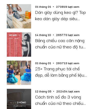
01 tháng 01
270819 lượt xem
Dán giày dùng keo gì? Top
keo dán giày dép siêu
dính, bền, rẻ
14 tháng 10
265770 lượt xem
Bảng chiều cao cân nặng
chuẩn của nữ theo độ tuổi
năm 2026
01 tháng 01
260713 lượt xem
25+ Trang phục tái chế
đẹp, dễ làm bằng phế liệu
giấy báo
12 tháng 05
202454 lượt xem
Cách tính số đo 3 vòng
chuẩn của nữ theo chiều