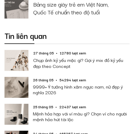
Bảng size giày trẻ em Việt Nam,
Quốc Tế chuẩn theo độ tuổi
Tin liên quan
27 tháng 05
12780 lượt xem
Chụp ảnh kỷ yếu mặc gì? Gợi ý mix đồ kỷ yếu
đẹp theo Concept
26 tháng 05
54294 lượt xem
9999+ Ý tưởng hình xăm ngực nam, nữ đẹp ý
nghĩa 2026
25 tháng 05
22437 lượt xem
Mệnh hỏa hợp với ví màu gì? Chọn ví cho người
mệnh hỏa hút tài lộc
24 tháng 05
165287 lượt xem