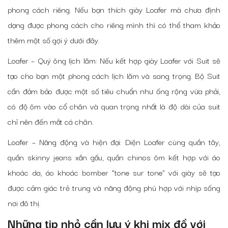
phong cách riêng. Nếu bạn thích giày Loafer mà chưa định
dạng được phong cách cho riêng mình thì có thể tham khảo
thêm một số gợi ý dưới đây.
Loafer – Quý ông lịch lãm: Nếu kết hợp giày Loafer với Suit sẽ
tạo cho bạn một phong cách lịch lãm và sang trọng. Bộ Suit
cần đảm bảo được một số tiêu chuẩn như ống rộng vừa phải,
có độ ôm vào cổ chân và quan trọng nhất là độ dài của suit
chỉ nên đến mắt cá chân.
Loafer – Năng động và hiện đại: Diện Loafer cùng quần tây,
quần skinny jeans xắn gấu, quần chinos ôm kết hợp với áo
khoác da, áo khoác bomber “tone sur tone” với giày sẽ tạo
được cảm giác trẻ trung và năng động phù hợp với nhịp sống
nơi đô thị.
Những tip nhỏ cần lưu ý khi mix đồ với