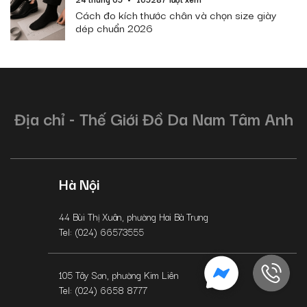
Cách đo kích thước chân và chọn size giày
dép chuẩn 2026
Địa chỉ - Thế Giới Đồ Da Nam Tâm Anh
Hà Nội
44 Bùi Thị Xuân, phường Hai Bà Trưng
Tel: (024) 66573555
105 Tây Sơn, phường Kim Liên
Tel: (024) 6658 8777