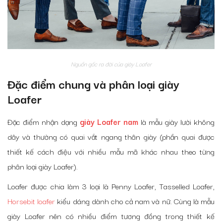
Nguồn gốc ra đời của giày Loafer
Đặc điểm chung và phân loại giày
Loafer
Đặc điểm nhận dạng
giày Loafer nam
là mẫu giày lười không
dây và thường có quai vắt ngang thân giày (phần quai được
thiết kế cách điệu với nhiều mẫu mã khác nhau theo từng
phân loại giày Loafer).
Loafer được chia làm 3 loại là Penny Loafer, Tasselled Loafer,
Horsebit loafer
kiểu dáng dành cho cả nam và nữ. Cùng là mẫu
giày Loafer nên có nhiều điểm tương đồng trong thiết kế