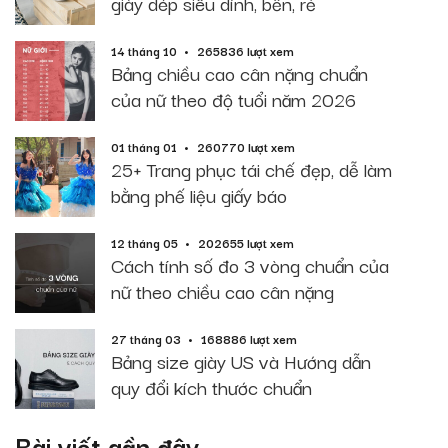
giày dép siêu dính, bền, rẻ
14 tháng 10
265836 lượt xem
Bảng chiều cao cân nặng chuẩn
của nữ theo độ tuổi năm 2026
01 tháng 01
260770 lượt xem
25+ Trang phục tái chế đẹp, dễ làm
bằng phế liệu giấy báo
12 tháng 05
202655 lượt xem
Cách tính số đo 3 vòng chuẩn của
nữ theo chiều cao cân nặng
27 tháng 03
168886 lượt xem
Bảng size giày US và Hướng dẫn
quy đổi kích thước chuẩn
Bài viết gần đây