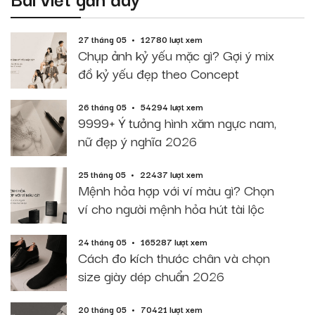
27 tháng 05
12780 lượt xem
Chụp ảnh kỷ yếu mặc gì? Gợi ý mix
đồ kỷ yếu đẹp theo Concept
26 tháng 05
54294 lượt xem
9999+ Ý tưởng hình xăm ngực nam,
nữ đẹp ý nghĩa 2026
25 tháng 05
22437 lượt xem
Mệnh hỏa hợp với ví màu gì? Chọn
ví cho người mệnh hỏa hút tài lộc
24 tháng 05
165287 lượt xem
Cách đo kích thước chân và chọn
size giày dép chuẩn 2026
20 tháng 05
70421 lượt xem