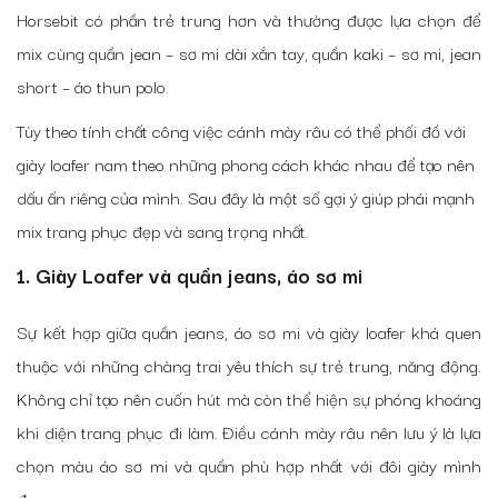
Horsebit có phần trẻ trung hơn và thường được lựa chọn để
mix cùng quần jean – sơ mi dài xắn tay, quần kaki – sơ mi, jean
short – áo thun polo.
Tùy theo tính chất công việc cánh mày râu có thể phối đồ với
giày loafer nam theo những phong cách khác nhau để tạo nên
dấu ấn riêng của mình. Sau đây là một số gợi ý giúp phái mạnh
mix trang phục đẹp và sang trọng nhất.
1. Giày Loafer và quần jeans, áo sơ mi
Sự kết hợp giữa quần jeans, áo sơ mi và giày loafer khá quen
thuộc với những chàng trai yêu thích sự trẻ trung, năng động.
Không chỉ tạo nên cuốn hút mà còn thể hiện sự phóng khoáng
khi diện trang phục đi làm. Điều cánh mày râu nên lưu ý là lựa
chọn màu áo sơ mi và quần phù hợp nhất với đôi giày mình
đang mang.