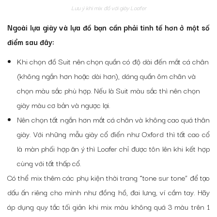
Lưu ý khi mix đồ với giày Loafer
Ngoài lựa giày và lựa đồ bạn cần phải tinh tế hơn ở một số
điểm sau đây:
Khi chọn đồ Suit nên chọn quần có độ dài đến mắt cá chân
(không ngắn hơn hoặc dài hơn), dáng quần ôm chân và
chọn màu sắc phù hợp. Nếu là Suit màu sắc thì nên chọn
giày màu cơ bản và ngược lại.
Nên chọn tất ngắn hơn mắt cá chân và không cao quá thân
giày. Với những mẫu giày cổ điển như Oxford thì tất cao cổ
là màn phối hợp ăn ý thì Loafer chỉ được tôn lên khi kết hợp
cùng với tất thấp cổ.
Có thể mix thêm các phụ kiện thời trang “tone sur tone” để tạo
dấu ấn riêng cho mình như đồng hồ, đai lưng, ví cầm tay. Hãy
áp dụng quy tắc tối giản khi mix màu không quá 3 màu trên 1