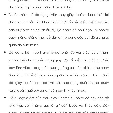
thanh lịch giúp phái mạnh thêm tự tin.
Nhiều mẫu mã đa dạng: hiện nay giày Loafer được thiết kế
thành các mẫu mã khác nhau, từ cổ điển đến hiện đại nên
các quý ông sẽ có nhiều sự lựa chọn để phù hợp với phong
cách riêng. Đồng thời, dễ dàng mix cùng các set đồ trong tủ
quần áo của mình.
Dễ dàng kết hợp trang phục: phối đồ với giày loafer nam
không hề khó vì kiểu dáng giày lười rất dễ mix quần áo. Nếu
bạn làm việc trong môi trường công sở, cần chỉnh chu cách
ăn mặc có thể đi giày cùng quần âu và áo sơ mi… Bên cạnh
đó, giày Loafer còn có thể kết hợp cùng quần jeans, quần
kaki, quần ngố tùy từng hoàn cảnh khác nhau.
Dễ đi: đặc điểm của mẫu giày Loafer là không có dây nên rất
phù hợp với những quý ông “lười” buộc và tháo dây. Đây
cũng là một trong những ưu điểm nổi bật của giày Loafer,