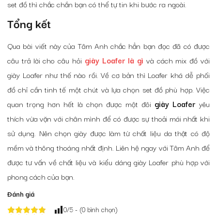
set đồ thì chắc chắn bạn có thể tự tin khi bước ra ngoài.
Tổng kết
Qua bài viết này của Tâm Anh chắc hẳn bạn đọc đã có được
câu trả lời cho câu hỏi
giày Loafer là gì
và cách mix đồ với
giày Loafer như thế nào rồi. Về cơ bản thì Loafer khá dễ phối
đồ chỉ cần tinh tế một chút và lựa chọn set đồ phù hợp. Việc
quan trọng hơn hết là chọn được một đôi
giày Loafer
yêu
thích vừa vặn với chân mình để có được sự thoải mái nhất khi
sử dụng. Nên chọn giày được làm từ chất liệu da thật có độ
mềm và thông thoáng nhất định. Liên hệ ngay với Tâm Anh để
được tư vấn về chất liệu và kiểu dáng giày Loafer phù hợp với
phong cách của bạn.
Đánh giá
0
/5 - (
0
bình chọn)