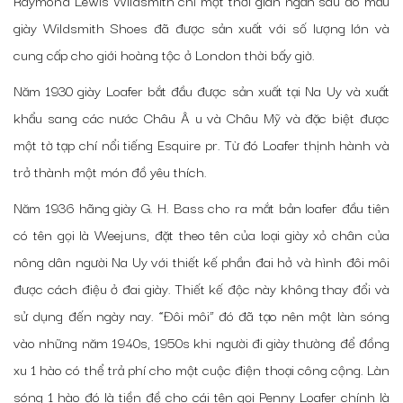
giày Wildsmith Shoes đã được sản xuất với số lượng lớn và
cung cấp cho giới hoàng tộc ở London thời bấy giờ.
Năm 1930 giày Loafer bắt đầu được sản xuất tại Na Uy và xuất
khẩu sang các nước Châu Â u và Châu Mỹ và đặc biệt được
một tờ tạp chí nổi tiếng Esquire pr. Từ đó Loafer thịnh hành và
trở thành một món đồ yêu thích.
Năm 1936 hãng giày G. H. Bass cho ra mắt bản loafer đầu tiên
có tên gọi là Weejuns, đặt theo tên của loại giày xỏ chân của
nông dân người Na Uy với thiết kế phần đai hở và hình đôi môi
được cách điệu ở đai giày. Thiết kế độc này không thay đổi và
sử dụng đến ngày nay. “Đôi môi” đó đã tạo nên một làn sóng
vào những năm 1940s, 1950s khi người đi giày thường để đồng
xu 1 hào có thể trả phí cho một cuộc điện thoại công cộng. Làn
sóng 1 hào đó là tiền đề cho cái tên gọi Penny Loafer chính là