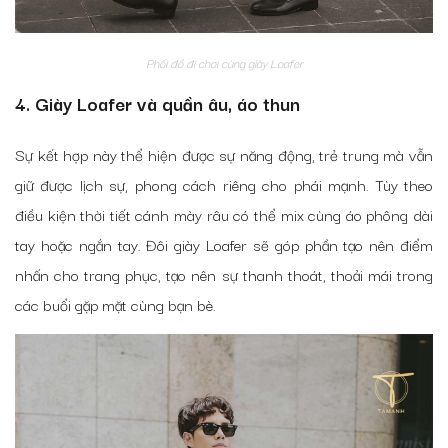
Phối đồ đi chơi cùng giày Loafer
4. Giày Loafer và quần âu, áo thun
Sự kết hợp này thể hiện được sự năng động, trẻ trung mà vẫn
giữ được lịch sự, phong cách riêng cho phái mạnh. Tùy theo
điều kiện thời tiết cánh mày râu có thể mix cùng áo phông dài
tay hoặc ngắn tay. Đôi giày Loafer sẽ góp phần tạo nên điểm
nhấn cho trang phục, tạo nên sự thanh thoát, thoải mái trong
các buổi gặp mặt cùng bạn bè.