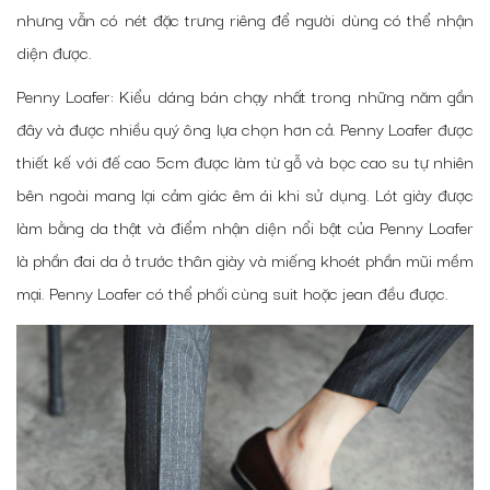
nhưng vẫn có nét đặc trưng riêng để người dùng có thể nhận
diện được.
Penny Loafer: Kiểu dáng bán chạy nhất trong những năm gần
đây và được nhiều quý ông lựa chọn hơn cả. Penny Loafer được
thiết kế với đế cao 5cm được làm từ gỗ và bọc cao su tự nhiên
bên ngoài mang lại cảm giác êm ái khi sử dụng. Lót giày được
làm bằng da thật và điểm nhận diện nổi bật của Penny Loafer
là phần đai da ở trước thân giày và miếng khoét phần mũi mềm
mại. Penny Loafer có thể phối cùng suit hoặc jean đều được.