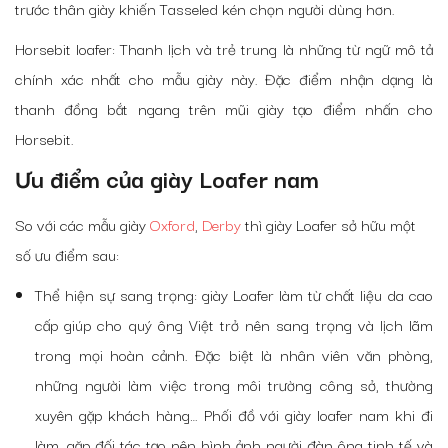
trước thân giày khiến Tasseled kén chọn người dùng hơn.
Horsebit loafer: Thanh lịch và trẻ trung là những từ ngữ mô tả
chính xác nhất cho mẫu giày này. Đặc điểm nhận dạng là
thanh đồng bắt ngang trên mũi giày tạo điểm nhấn cho
Horsebit.
Ưu điểm của giày Loafer nam
So với các mẫu giày
Oxford
,
Derby
thì giày Loafer sở hữu một
số ưu điểm sau:
Thể hiện sự sang trọng: giày Loafer làm từ chất liệu da cao
cấp giúp cho quý ông Việt trở nên sang trọng và lịch lãm
trong mọi hoàn cảnh. Đặc biệt là nhân viên văn phòng,
những người làm việc trong môi trường công sở, thường
xuyên gặp khách hàng… Phối đồ với giày loafer nam khi đi
làm, gặp đối tác tạo nên hình ảnh người đàn ông tinh tế và