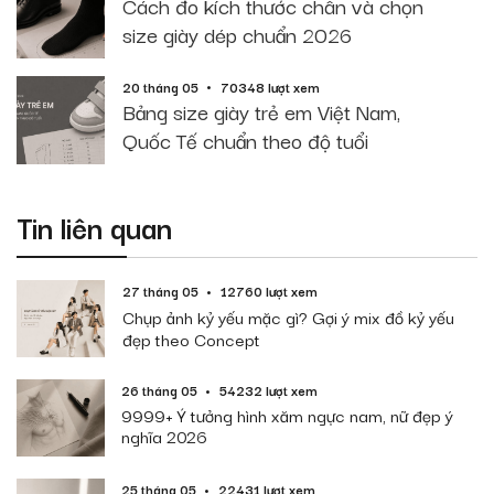
Cách đo kích thước chân và chọn
size giày dép chuẩn 2026
20 tháng 05
70348 lượt xem
Bảng size giày trẻ em Việt Nam,
Quốc Tế chuẩn theo độ tuổi
Tin liên quan
27 tháng 05
12760 lượt xem
Chụp ảnh kỷ yếu mặc gì? Gợi ý mix đồ kỷ yếu
đẹp theo Concept
26 tháng 05
54232 lượt xem
9999+ Ý tưởng hình xăm ngực nam, nữ đẹp ý
nghĩa 2026
25 tháng 05
22431 lượt xem