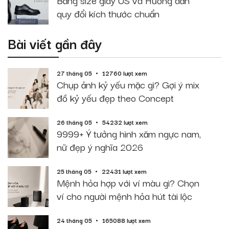
Bảng size giày US và Hướng dẫn
quy đổi kích thước chuẩn
Bài viết gần đây
27 tháng 05
12760 lượt xem
Chụp ảnh kỷ yếu mặc gì? Gợi ý mix
đồ kỷ yếu đẹp theo Concept
26 tháng 05
54232 lượt xem
9999+ Ý tưởng hình xăm ngực nam,
nữ đẹp ý nghĩa 2026
25 tháng 05
22431 lượt xem
Mệnh hỏa hợp với ví màu gì? Chọn
ví cho người mệnh hỏa hút tài lộc
24 tháng 05
165088 lượt xem