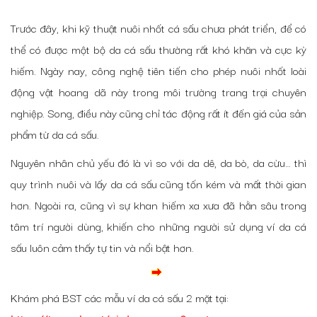
Trước đây, khi kỹ thuật nuôi nhốt cá sấu chưa phát triển, để có
thể có được một bộ da cá sấu thường rất khó khăn và cực kỳ
hiếm. Ngày nay, công nghệ tiên tiến cho phép nuôi nhốt loài
động vật hoang dã này trong môi trường trang trại chuyên
nghiệp. Song, điều này cũng chỉ tác động rất ít đến giá của sản
phẩm từ da cá sấu.
Nguyên nhân chủ yếu đó là vì so với da dê, da bò, da cừu… thì
quy trình nuôi và lấy da cá sấu cũng tốn kém và mất thời gian
hơn. Ngoài ra, cũng vì sự khan hiếm xa xưa đã hằn sâu trong
tâm trí người dùng, khiến cho những người sử dụng ví da cá
sấu luôn cảm thấy tự tin và nổi bật hơn.
Khám phá BST các mẫu ví da cá sấu 2 mặt tại: