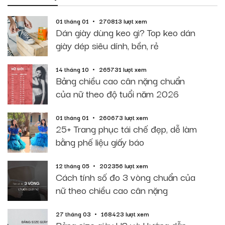
01 tháng 01
270813 lượt xem
Dán giày dùng keo gì? Top keo dán
giày dép siêu dính, bền, rẻ
14 tháng 10
265731 lượt xem
Bảng chiều cao cân nặng chuẩn
của nữ theo độ tuổi năm 2026
01 tháng 01
260673 lượt xem
25+ Trang phục tái chế đẹp, dễ làm
bằng phế liệu giấy báo
12 tháng 05
202356 lượt xem
Cách tính số đo 3 vòng chuẩn của
nữ theo chiều cao cân nặng
27 tháng 03
168423 lượt xem