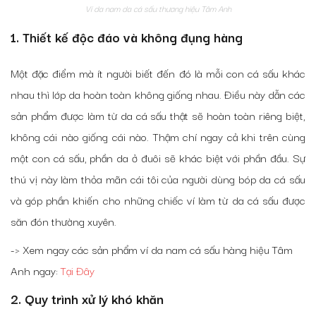
Ví da nam da cá sấu thương hiệu Tâm Anh
1. Thiết kế độc đáo và không đụng hàng
Một đặc điểm mà ít người biết đến đó là mỗi con cá sấu khác
nhau thì lớp da hoàn toàn không giống nhau. Điều này dẫn các
sản phẩm được làm từ da cá sấu thật sẽ hoàn toàn riêng biệt,
không cái nào giống cái nào. Thậm chí ngay cả khi trên cùng
một con cá sấu, phần da ở đuôi sẽ khác biệt với phần đầu. Sự
thú vị này làm thỏa mãn cái tôi của người dùng bóp da cá sấu
và góp phần khiến cho những chiếc ví làm từ da cá sấu được
săn đón thường xuyên.
-> Xem ngay các sản phẩm ví da nam cá sấu hàng hiệu Tâm
Anh ngay:
Tại Đây
2. Quy trình xử lý khó khăn