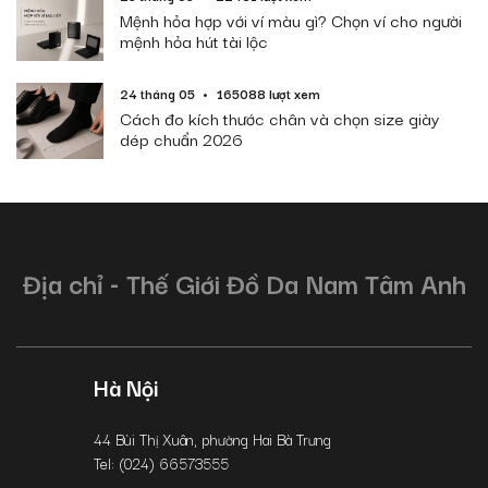
Mệnh hỏa hợp với ví màu gì? Chọn ví cho người
mệnh hỏa hút tài lộc
24 tháng 05
165088 lượt xem
Cách đo kích thước chân và chọn size giày
dép chuẩn 2026
Địa chỉ - Thế Giới Đồ Da Nam Tâm Anh
Hà Nội
44 Bùi Thị Xuân, phường Hai Bà Trưng
Tel: (024) 66573555