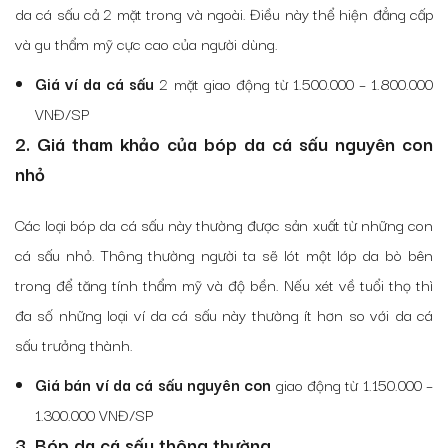
da cá sấu cả 2 mặt trong và ngoài. Điều này thể hiện đẳng cấp
và gu thẩm mỹ cực cao của người dùng.
Giá ví da cá sấu
2 mặt giao động từ 1.500.000 – 1.800.000
VNĐ/SP
2. Giá tham khảo của bóp da cá sấu nguyên con
nhỏ
Các loại bóp da cá sấu này thường được sản xuất từ những con
cá sấu nhỏ. Thông thường người ta sẽ lót một lớp da bò bên
trong để tăng tính thẩm mỹ và độ bền. Nếu xét về tuổi thọ thì
đa số những loại ví da cá sấu này thường ít hơn so với da cá
sấu trưởng thành.
Giá bán ví da cá sấu nguyên con
giao động từ 1.150.000 –
1.300.000 VNĐ/SP
3. Bóp da cá sấu thông thường