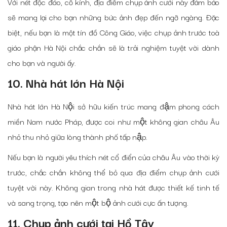
Với nét độc đáo, cổ kính, địa điểm chụp ảnh cưới này đảm bảo
sẽ mang lại cho bạn những bức ảnh đẹp đến ngỡ ngàng. Đặc
biệt, nếu bạn là một tín đồ Công Giáo, việc chụp ảnh trước toà
giáo phận Hà Nội chắc chắn sẽ là trải nghiệm tuyệt vời dành
cho bạn và người ấy.
10. Nhà hát lớn Hà Nội
Nhà hát lớn Hà Nội sở hữu kiến trúc mang đậm phong cách
miền Nam nước Pháp, được coi như một không gian châu Âu
nhỏ thu nhỏ giữa lòng thành phố tấp nập.
Nếu bạn là người yêu thích nét cổ điển của châu Âu vào thời kỳ
trước, chắc chắn không thể bỏ qua địa điểm chụp ảnh cưới
tuyệt vời này. Không gian trong nhà hát được thiết kế tinh tế
và sang trọng, tạo nên một bộ ảnh cưới cực ấn tượng.
11. Chụp ảnh cưới tại Hồ Tây