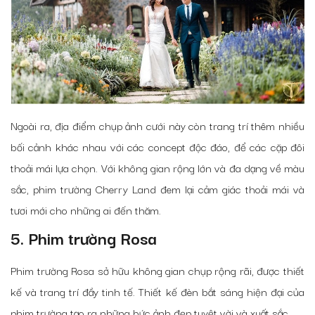
Ngoài ra, địa điểm chụp ảnh cưới này còn trang trí thêm nhiều
bối cảnh khác nhau với các concept độc đáo, để các cặp đôi
thoải mái lựa chọn. Với không gian rộng lớn và đa dạng về màu
sắc, phim trường Cherry Land đem lại cảm giác thoải mái và
tươi mới cho những ai đến thăm.
5. Phim trường Rosa
Phim trường Rosa sở hữu không gian chụp rộng rãi, được thiết
kế và trang trí đầy tinh tế. Thiết kế đèn bắt sáng hiện đại của
phim trường tạo ra những bức ảnh đẹp tuyệt vời và xuất sắc.