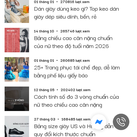
01 tháng 01
270816 lượt xem
Dán giày dùng keo gì? Top keo dán
giày dép siêu dính, bền, rẻ
14 tháng 10
265746 lượt xem
Bảng chiều cao cân nặng chuẩn
của nữ theo độ tuổi năm 2026
01 tháng 01
260685 lượt xem
25+ Trang phục tái chế đẹp, dễ làm
bằng phế liệu giấy báo
12 tháng 05
202402 lượt xem
Cách tính số đo 3 vòng chuẩn của
nữ theo chiều cao cân nặng
27 tháng 03
168485 lượt xem
Bảng size giày US và Hướng dẫn
quy đổi kích thước chuẩn