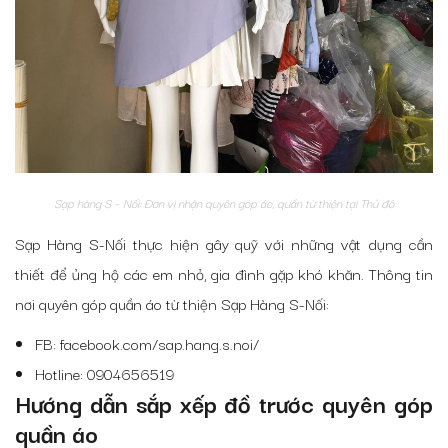
Sạp hàng S – Nối: Đơn vị nhận quyên góp áo, quần từ thiện tại Thủ đô
Sạp Hàng S-Nối thực hiện gây quỹ với những vật dụng cần
thiết để ủng hộ các em nhỏ, gia đình gặp khó khăn. Thông tin
nơi quyên góp quần áo từ thiện
Sạp Hàng S-Nối:
FB: facebook.com/sap.hang.s.noi/
Hotline: 0904656519
Hướng dẫn sắp xếp đồ trước
quyên góp
quần áo