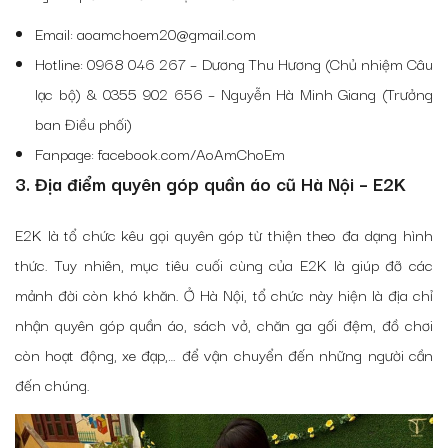
Email: aoamchoem20@gmail.com
Hotline: 0968 046 267 – Dương Thu Hương (Chủ nhiệm Câu
lạc bộ) & 0355 902 656 – Nguyễn Hà Minh Giang (Trưởng
ban Điều phối)
Fanpage: facebook.com/AoAmChoEm
3. Địa điểm quyên góp quần áo cũ Hà Nội
– E2K
E2K là tổ chức kêu gọi quyên góp từ thiện theo đa dạng hình
thức. Tuy nhiên, mục tiêu cuối cùng của E2K là giúp đỡ các
mảnh đời còn khó khăn. Ở Hà Nội, tổ chức này hiện là địa chỉ
nhận
quyên góp quần áo
, sách vở, chăn ga gối đệm, đồ chơi
còn hoạt động, xe đạp,… để vận chuyển đến những người cần
đến chúng.