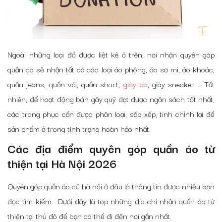
Ngoài những loại đồ được liệt kê ở trên,
nơi nhận quyên góp
quần áo
sẽ nhận tất cả các loại áo phông, áo sơ mi, áo khoác,
quần jeans, quần vải, quần short,
giày da
, giày sneaker … Tất
nhiên, để hoạt động bán gây quỹ đạt được ngân sách tốt nhất,
các trang phục cần được phân loại, sắp xếp, tinh chỉnh lại để
sản phẩm ở trong tình trạng hoàn hảo nhất.
Các
địa điểm quyên góp quần áo từ
thiện tại Hà Nội
2026
Quyên góp quần áo cũ hà nội ở đâu
là thông tin được nhiều bạn
đọc tìm kiếm. Dưới đây là top những
địa chỉ nhận quần áo từ
thiện tại thủ đô
để bạn có thể đi đến nơi gần nhất.