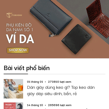
Bài viết phổ biến
01 tháng 01
270810 lượt xem
Dán giày dùng keo gì? Top keo dán
giày dép siêu dính, bền, rẻ
14 tháng 10
265696 lượt xem