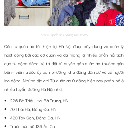
Một tủ quần áo 0 đồng tại Hà Nội
Các tủ quần áo từ thiện tại Hà Nội
được xây dựng và quản lý
hoạt động bởi các cơ quan và đã mang lại nhiều phản hồi tích
cực từ cộng đồng. Vị trí đặt tủ
quyên góp quần áo
thường gần
bệnh viện, trước ủy ban phường, khu đông dân cư và cả người
lao động. Những địa chỉ Tủ quần áo 0 đồng hiện nay phân bố ở
nhiều tuyến đường Hà Nội như:
226 Bà Triệu, Hai Bà Trưng, HN
70 Thái Hà, Đống Đa, HN
420 Tây Sơn, Đống Đa, HN
Trước cửa số 136 Âu Cơ