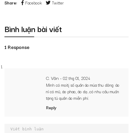
Share:
Facebook
Twitter
Bình luận bài viết
1 Response
C. Vân -
02 thg 01, 2024
Mình có moitj số quần áo mùa thu dông: áo
nỉ có mũ, áo phao, áo dạ…có nhu cầu muốn
tặng tủ quần áo miễn phí.
Reply