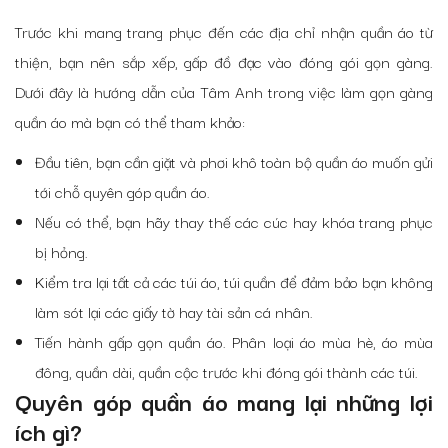
Trước khi mang trang phục đến các
địa chỉ nhận quần áo từ
thiện
, bạn nên sắp xếp, gấp đồ đạc vào đóng gói gọn gàng.
Dưới đây là hướng dẫn của Tâm Anh trong việc làm gọn gàng
quần áo mà bạn có thể tham khảo:
Đầu tiên, bạn cần giặt và phơi khô toàn bộ quần áo muốn gửi
tới chỗ
quyên góp quần áo
.
Nếu có thể, bạn hãy thay thế các cúc hay khóa trang phục
bị hỏng.
Kiểm tra lại tất cả các túi áo, túi quần để đảm bảo bạn không
làm sót lại các giấy tờ hay tài sản cá nhân.
Tiến hành gấp gọn quần áo. Phân loại áo mùa hè, áo mùa
đông, quần dài, quần cộc trước khi đóng gói thành các túi.
Quyên góp quần áo
mang lại những lợi
ích gì?