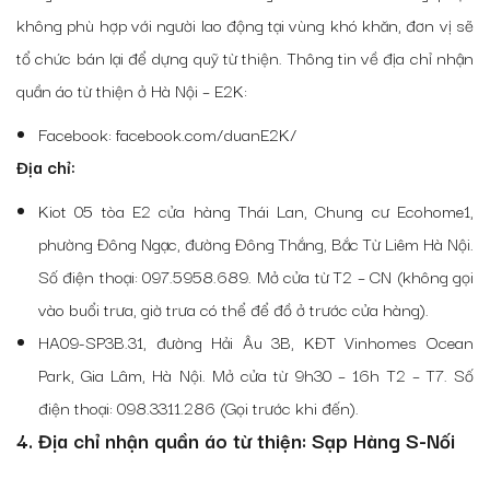
không phù hợp với người lao động tại vùng khó khăn, đơn vị sẽ
tổ chức bán lại để dựng quỹ từ thiện. Thông tin về
địa chỉ nhận
quần áo từ thiện ở Hà Nội
– E2K:
Facebook: facebook.com/duanE2K/
Địa chỉ:
Kiot 05 tòa E2 cửa hàng Thái Lan, Chung cư Ecohome1,
phường Đông Ngạc, đường Đông Thắng, Bắc Từ Liêm Hà Nội.
Số điện thoại: 097.5958.689. Mở cửa từ T2 – CN (không gọi
vào buổi trưa, giờ trưa có thể để đồ ở trước cửa hàng).
HA09-SP3B.31, đường Hải Âu 3B, KĐT Vinhomes Ocean
Park, Gia Lâm, Hà Nội. Mở cửa từ 9h30 – 16h T2 – T7. Số
điện thoại: 098.3311.286 (Gọi trước khi đến).
4. Địa chỉ nhận quần áo từ thiện: Sạp Hàng S-Nối