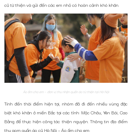
cũ từ thiện
và gửi đến các em nhỏ có hoàn cảnh khó khăn.
Áo ấm cho em – đơn vị thu nhận quần áo từ thiện tại Hà Nội
Tính đến thời điểm hiện tại, nhóm đã đi đến nhiều vùng đặc
biệt khó khăn ở miền Bắc tại các tỉnh: Mộc Châu, Yên Bái, Cao
Bằng để thực hiện công tác thiện nguyện. Thông tin
địa điểm
thu gom quần áo cũ Hà Nội
– Áo ấm cho em: