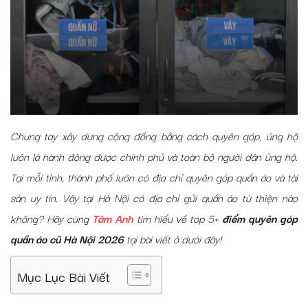
Chung tay xây dựng cộng đồng bằng cách quyên góp, ủng hộ
luôn là hành động được chính phủ và toàn bộ người dân ủng hộ.
Tại mỗi tỉnh, thành phố luôn có địa chỉ quyên góp quần áo và tài
sản uy tín. Vậy tại Hà Nội có
địa chỉ gửi quần áo từ thiện
nào
không? Hãy cùng
Tâm Anh
tìm hiểu về top 5+
điểm quyên góp
quần áo cũ Hà Nội 2026
tại bài viết ở dưới đây!
Mục Lục Bài Viết