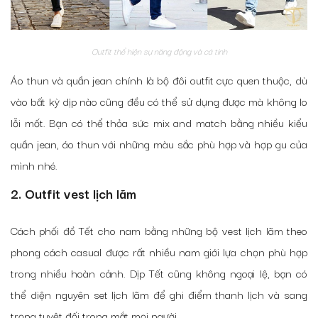
Outfit thể hiện sự năng động và cá tính
Áo thun và quần jean chính là bộ đôi outfit cực quen thuộc, dù
vào bất kỳ dịp nào cũng đều có thể sử dụng được mà không lo
lỗi mốt. Bạn có thể thỏa sức mix and match bằng nhiều kiểu
quần jean, áo thun với những màu sắc phù hợp và hợp gu của
mình nhé.
2. Outfit vest lịch lãm
Cách phối đồ Tết cho nam bằng những bộ vest lịch lãm theo
phong cách casual được rất nhiều nam giới lựa chọn phù hợp
trong nhiều hoàn cảnh. Dịp Tết cũng không ngoại lệ, bạn có
thể diện nguyên set lịch lãm để ghi điểm thanh lịch và sang
trọng tuyệt đối trong mắt mọi người.