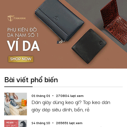
Bài viết phổ biến
01 tháng 01
270804 lượt xem
Dán giày dùng keo gì? Top keo dán
giày dép siêu dính, bền, rẻ
14 tháng 10
265651 lượt xem