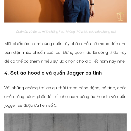
Quần âu và áo sơ mi là những item không thể thiếu của các chàng trai
Một chiếc áo sơ mi cùng quần tây chắc chắn sẽ mang đến cho
bạn diện mạo chuẩn soái ca. Đừng quên lưu lại công thức này
để có thể có thêm nhiều sự lựa chọn cho dịp Tết năm nay nhé.
4. Set áo hoodie và quần Jogger cá tính
Với những chàng trai có gu thời trang năng động, cá tính, chắc
chắn rằng cách phối đồ Tết cho nam bằng áo hoodie và quần
jogger sẽ được ưu tiên số 1.