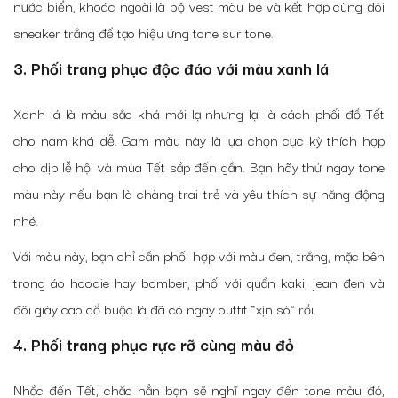
nước biển, khoác ngoài là bộ vest màu be và kết hợp cùng đôi
sneaker trắng để tạo hiệu ứng tone sur tone.
3. Phối trang phục độc đáo với màu xanh lá
Xanh lá là màu sắc khá mới lạ nhưng lại là cách phối đồ Tết
cho nam khá dễ. Gam màu này là lựa chọn cực kỳ thích hợp
cho dịp lễ hội và mùa Tết sắp đến gần. Bạn hãy thử ngay tone
màu này nếu bạn là chàng trai trẻ và yêu thích sự năng động
nhé.
Với màu này, bạn chỉ cần phối hợp với màu đen, trắng, mặc bên
trong áo hoodie hay bomber, phối với quần kaki, jean đen và
đôi giày cao cổ buộc là đã có ngay outfit “xịn sò” rồi.
4. Phối trang phục rực rỡ cùng màu đỏ
Nhắc đến Tết, chắc hẳn bạn sẽ nghĩ ngay đến tone màu đỏ,