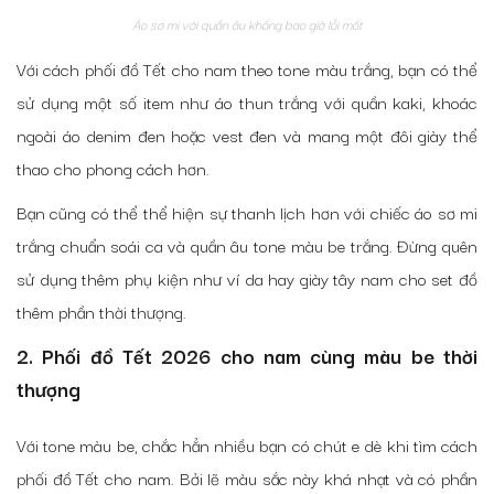
Áo sơ mi với quần âu không bao giờ lỗi mốt
Với cách phối đồ Tết cho nam theo tone màu trắng, bạn có thể
sử dụng một số item như áo thun trắng với quần kaki, khoác
ngoài áo denim đen hoặc vest đen và mang một đôi giày thể
thao cho phong cách hơn.
Bạn cũng có thể thể hiện sự thanh lịch hơn với chiếc áo sơ mi
trắng chuẩn soái ca và quần âu tone màu be trắng. Đừng quên
sử dụng thêm phụ kiện như ví da hay giày tây nam cho set đồ
thêm phần thời thượng.
2. Phối đồ Tết 2026 cho nam cùng màu be thời
thượng
Với tone màu be, chắc hẳn nhiều bạn có chút e dè khi tìm cách
phối đồ Tết cho nam. Bởi lẽ màu sắc này khá nhạt và có phần