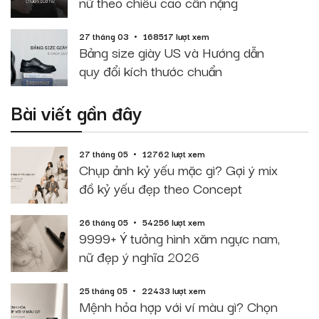
nữ theo chiều cao cân nặng
27 tháng 03
168517 lượt xem
Bảng size giày US và Hướng dẫn
quy đổi kích thước chuẩn
Bài viết gần đây
27 tháng 05
12762 lượt xem
Chụp ảnh kỷ yếu mặc gì? Gợi ý mix
đồ kỷ yếu đẹp theo Concept
26 tháng 05
54256 lượt xem
9999+ Ý tưởng hình xăm ngực nam,
nữ đẹp ý nghĩa 2026
25 tháng 05
22433 lượt xem
Mệnh hỏa hợp với ví màu gì? Chọn