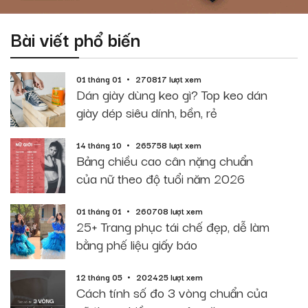
Bài viết phổ biến
01 tháng 01
270817 lượt xem
Dán giày dùng keo gì? Top keo dán
giày dép siêu dính, bền, rẻ
14 tháng 10
265758 lượt xem
Bảng chiều cao cân nặng chuẩn
của nữ theo độ tuổi năm 2026
01 tháng 01
260708 lượt xem
25+ Trang phục tái chế đẹp, dễ làm
bằng phế liệu giấy báo
12 tháng 05
202425 lượt xem
Cách tính số đo 3 vòng chuẩn của