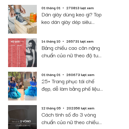
01 tháng 01
270813 lượt xem
Dán giày dùng keo gì? Top
keo dán giày dép siêu
dính, bền, rẻ
14 tháng 10
265731 lượt xem
Bảng chiều cao cân nặng
chuẩn của nữ theo độ tuổi
năm 2026
01 tháng 01
260673 lượt xem
25+ Trang phục tái chế
đẹp, dễ làm bằng phế liệu
giấy báo
12 tháng 05
202356 lượt xem
Cách tính số đo 3 vòng
chuẩn của nữ theo chiều