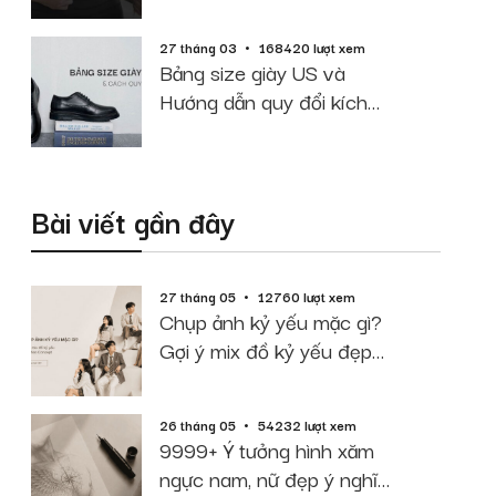
cao cân nặng
27 tháng 03
168420 lượt xem
Bảng size giày US và
Hướng dẫn quy đổi kích
thước chuẩn
Bài viết gần đây
27 tháng 05
12760 lượt xem
Chụp ảnh kỷ yếu mặc gì?
Gợi ý mix đồ kỷ yếu đẹp
theo Concept
26 tháng 05
54232 lượt xem
9999+ Ý tưởng hình xăm
ngực nam, nữ đẹp ý nghĩa