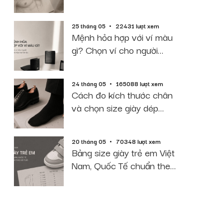
2026
25 tháng 05
22431 lượt xem
Mệnh hỏa hợp với ví màu
gì? Chọn ví cho người
mệnh hỏa hút tài lộc
24 tháng 05
165088 lượt xem
Cách đo kích thước chân
và chọn size giày dép
chuẩn 2026
20 tháng 05
70348 lượt xem
Bảng size giày trẻ em Việt
Nam, Quốc Tế chuẩn theo
độ tuổi