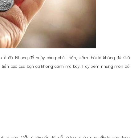
 là đủ. Nhưng để ngày càng phát triển, kiếm thôi là không đủ. Giữ
 khi tiền bạc của bạn cứ không cánh mà bay. Hãy xem những món đồ
h ra Hỏa. Mộc là cây cối, đốt dỗ sẽ tạo ra lửa, như vậy là Hỏa được