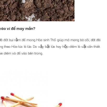
 vào ví để may mắn?
̃ đốt bụi rậm để mong Hỏa sinh Thổ giúp mở mang bờ cõi, đất đâi
theo Hỏa tức là lửa. Do vậy bật lửa hay hộp diêm là vật cần thiêt.
i que diêm và để vào bên trong.