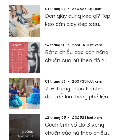
01 tháng 01
270827 lượt xem
Dán giày dùng keo gì? Top
keo dán giày dép siêu
dính, bền, rẻ
14 tháng 10
265803 lượt xem
Bảng chiều cao cân nặng
chuẩn của nữ theo độ tuổi
năm 2026
01 tháng 01
260735 lượt xem
25+ Trang phục tái chế
đẹp, dễ làm bằng phế liệu
giấy báo
12 tháng 05
202521 lượt xem
Cách tính số đo 3 vòng
chuẩn của nữ theo chiều