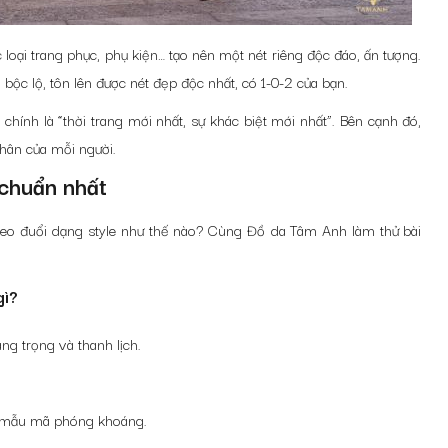
loại trang phục, phụ kiện… tạo nên một nét riêng độc đáo, ấn tượng.
ộc lộ, tôn lên được nét đẹp độc nhất, có 1-0-2 của bạn.
chính là “thời trang mới nhất, sự khác biệt mới nhất”. Bên cạnh đó,
hân của mỗi người.
 chuẩn nhất
theo đuổi dạng style như thế nào? Cùng Đồ da Tâm Anh làm thử bài
gì?
ng trọng và thanh lịch.
và mẫu mã phóng khoáng.