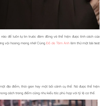
nào để luôn tự tin trước đám đông và thể hiện được tính cách của
đừng vội hoang mang nhé! Cùng
Đồ da Tâm Anh
làm thử một bài test
một địa điểm, thời gian hay một bối cảnh cụ thể. Nó được thể hiện
ong cách trang điểm cũng như kiểu tóc phù hợp với tỷ lệ cơ thể.