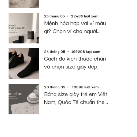
2026
25 tháng 05
22436 lượt xem
Mệnh hỏa hợp với ví màu
gì? Chọn ví cho người
mệnh hỏa hút tài lộc
24 tháng 05
165208 lượt xem
Cách đo kích thước chân
và chọn size giày dép
chuẩn 2026
20 tháng 05
70393 lượt xem
Bảng size giày trẻ em Việt
Nam, Quốc Tế chuẩn theo
độ tuổi