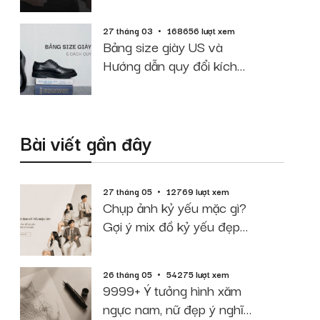
cao cân nặng
27 tháng 03
168656 lượt xem
Bảng size giày US và
Hướng dẫn quy đổi kích
thước chuẩn
Bài viết gần đây
27 tháng 05
12769 lượt xem
Chụp ảnh kỷ yếu mặc gì?
Gợi ý mix đồ kỷ yếu đẹp
theo Concept
26 tháng 05
54275 lượt xem
9999+ Ý tưởng hình xăm
ngực nam, nữ đẹp ý nghĩa