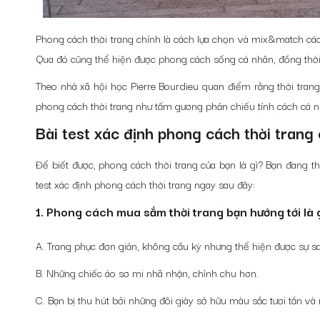
Phong cách thời trang chính là cách lựa chọn và mix&match các 
Qua đó cũng thể hiện được phong cách sống cá nhân, đồng thời b
Theo nhà xã hội học Pierre Bourdieu quan điểm rằng thời trang 
phong cách thời trang như tấm gương phản chiếu tính cách cá n
Bài test xác định phong cách thời trang
Để biết được, phong cách thời trang của bạn là gì? Bạn đang 
test xác định phong cách thời trang ngay sau đây:
1. Phong cách mua sắm thời trang bạn hướng tới là 
A. Trang phục đơn giản, không cầu kỳ nhưng thể hiện được sự sa
B. Những chiếc áo sơ mi nhã nhặn, chỉnh chu hơn.
C. Bạn bị thu hút bởi những đôi giày sở hữu màu sắc tươi tắn 