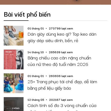
Bài viết phổ biến
01 tháng 01
270799 lượt xem
Dán giày dùng keo gì? Top keo dán
giày dép siêu dính, bền, rẻ
14 tháng 10
265639 lượt xem
Bảng chiều cao cân nặng chuẩn
của nữ theo độ tuổi năm 2026
01 tháng 01
260606 lượt xem
25+ Trang phục tái chế đẹp, dễ làm
bằng phế liệu giấy báo
12 tháng 05
202167 lượt xem
Cách tính số đo 3 vòng chuẩn của