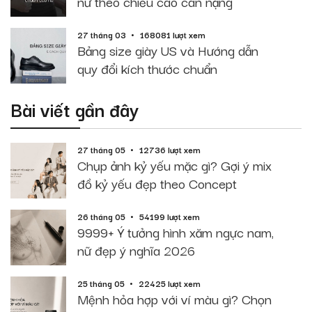
nữ theo chiều cao cân nặng
27 tháng 03
168081 lượt xem
Bảng size giày US và Hướng dẫn
quy đổi kích thước chuẩn
Bài viết gần đây
27 tháng 05
12736 lượt xem
Chụp ảnh kỷ yếu mặc gì? Gợi ý mix
đồ kỷ yếu đẹp theo Concept
26 tháng 05
54199 lượt xem
9999+ Ý tưởng hình xăm ngực nam,
nữ đẹp ý nghĩa 2026
25 tháng 05
22425 lượt xem
Mệnh hỏa hợp với ví màu gì? Chọn