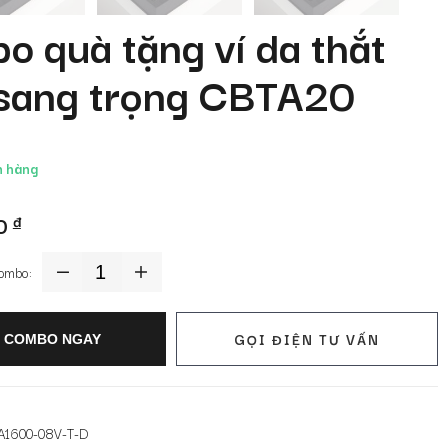
o quà tặng ví da thắt
 sang trọng CBTA20
 hàng
00
đ
Combo
ombo:
quà
tặng
ví
GỌI ĐIỆN TƯ VẤN
 COMBO NGAY
da
thắt
lưng
sang
TA1600-08V-T-D
trọng