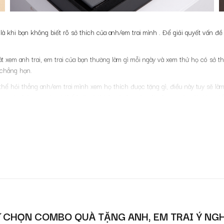
 là khi bạn không biết rõ sở thích của anh/em trai mình . Để giải quyết vấn đ
át xem anh trai, em trai của bạn thường làm gì mỗi ngày và xem thử họ có sở
. chẳng hạn.
 thể hỏi thẳng anh/em trai mình xem họ thích được tặng gì, điều này tuy sẽ là
... và những người có thể biết sở thích của họ cũng là phương án rất đáng đ
n sắp trải qua một cột mốc quan trọng (sinh nhật, tốt nghiệp, đỗ đại học,...) 
 này, những món quà ý nghĩa sẽ như lời chúc mừng, chia vui của bạn tới đồng 
 mà anh/em trai của mình từng nhận trước đây và được họ yêu thích trong qu
 dù không chắc có đúng sở thích hay không nhưng nếu bạn cảm thấy món quà 
 CHỌN COMBO QUÀ TẶNG ANH, EM TRAI Ý NG