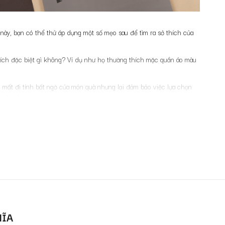
ề này, bạn có thể thử áp dụng một số mẹo sau để tìm ra sở thích của
 thích đặc biệt gì không? Ví dụ như họ thường thích mặc quần áo màu
m mất đi tính bất ngờ của món quà nhưng lại đảm bảo việc lựa chọn
ể cân nhắc.
thì bạn có thể cân nhắc các món quà liên quan tới cột mốc đó, vừa để
nghiệp.
á khứ, từ đó lấy thêm ý tưởng tặng quà liên quan hoặc một phiên bản
này sẽ phù hợp với họ thì đừng ngần ngại và thử chọn một lần xem
HĨA