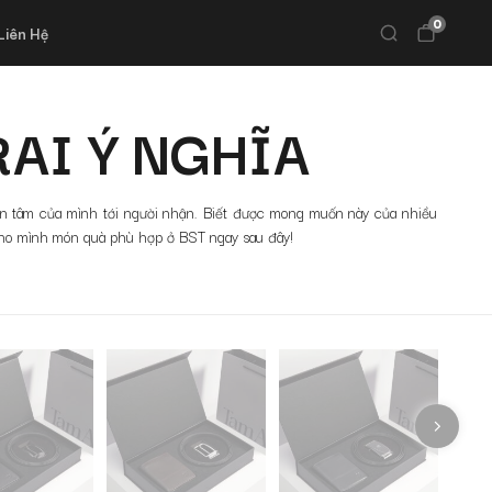
0
Liên Hệ
AI Ý NGHĨA
n tâm của mình tới người nhận. Biết được mong muốn này của nhiều
cho mình món quà phù hợp ở BST ngay sau đây!