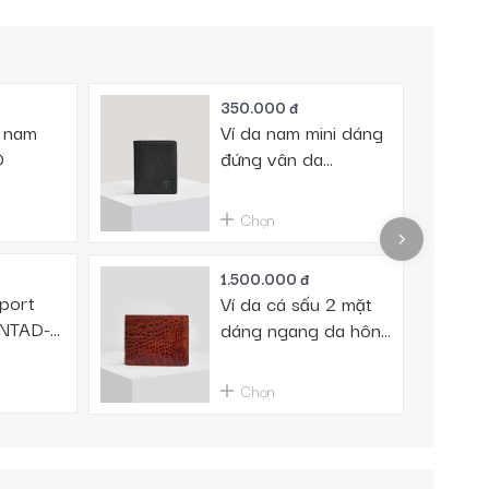
350.000 đ
ò nam
Ví da nam mini dáng
D
đứng vân da
VTAD8808-D
Chọn
1.500.000 đ
port
Ví da cá sấu 2 mặt
VNTAD-
dáng ngang da hông
cao cấp VTA1500N-
H-ND
Chọn