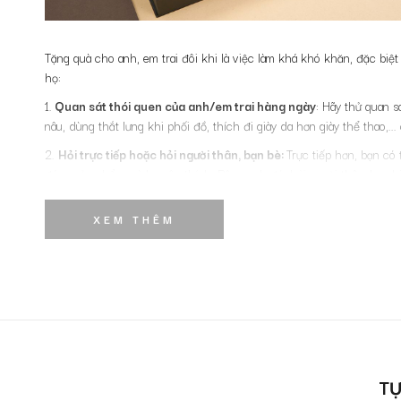
Tặng quà cho anh, em trai đôi khi là việc làm khá khó khăn, đặc biệt
họ:
1.
Quan sát thói quen của anh/em trai hàng ngày
: Hãy thử quan s
nâu, dùng thắt lưng khi phối đồ, thích đi giày da hơn giày thể thao,..
2.
Hỏi trực tiếp hoặc hỏi người thân, bạn bè:
Trực tiếp hơn, bạn có
đúng sản phẩm mà họ yêu thích. Bên cạnh đó, hỏi người thân, bạn bè,
3.
Tặng quà theo đúng sự kiện sắp diễn ra
: Nếu anh/em trai của bạ
XEM THÊM
chúc mừng, vừa để động viên họ.
4.
Tặng quà đồng nghiệp nam mừng họ được thăng chức:
Vào dịp
5.
Tham khảo các món quà trước đây
: Bạn có thể xem các món quà
khác trong lần tới.
6.
Tặng quà theo mong muốn của chính bạn
: Cuối cùng, đôi khi
sao nhé!
TỰ