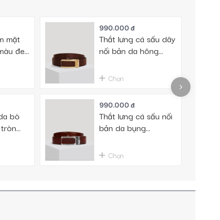
990.000 đ
Sale 
am mặt
Thắt lưng cá sấu dây
 màu đen
nối bản da hông
06D
DTA990-01V-H-ND
Chọn
990.000 đ
da bò
Thắt lưng cá sấu nối
 tròn
bản da bụng
01V
DTA990-03B-B-ND
Chọn