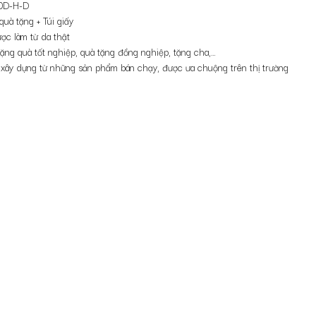
0D-H-D
CBTA20
quà tặng + Túi giấy
số
c làm từ da thật
lượng
ặng quà tốt nghiệp, quà tặng đồng nghiệp, tặng cha,…
ây dựng từ những sản phẩm bán chạy, được ưa chuộng trên thị trường