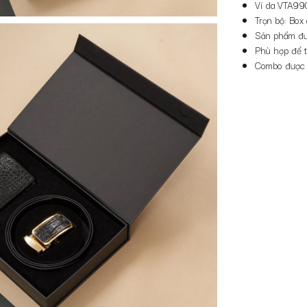
Ví da VTA99
Trọn bộ: Box 
Sản phẩm đượ
Phù hợp để t
Combo được x