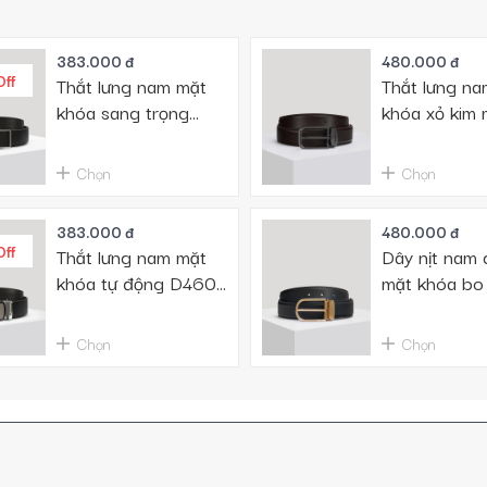
383.000 đ
480.000 đ
Off
Thắt lưng nam mặt
Thắt lưng n
khóa sang trọng
khóa xỏ kim
D460-E604
D480-2022
Chọn
Chọn
383.000 đ
480.000 đ
Off
Thắt lưng nam mặt
Dây nịt nam 
khóa tự động D460-
mặt khóa bo
E602
D480-2024
Chọn
Chọn