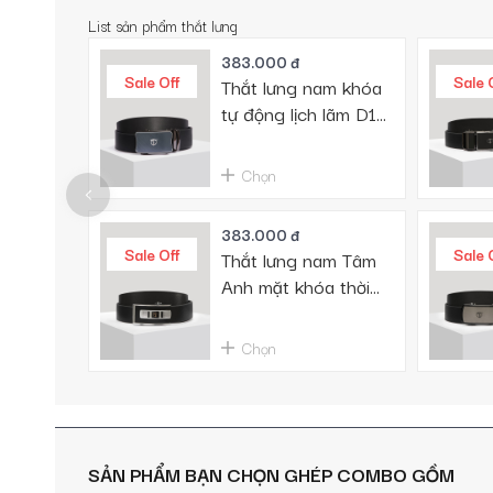
List sản phẩm thắt lưng
383.000 đ
Sale Off
Sale 
Thắt lưng nam khóa
tự động lịch lãm D12-
E601
Chọn
383.000 đ
Sale Off
Sale 
Thắt lưng nam Tâm
Anh mặt khóa thời
trang D460-E605
Chọn
SẢN PHẨM BẠN CHỌN GHÉP COMBO GỒM