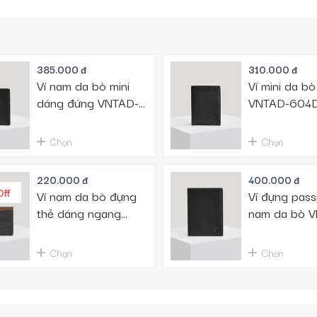
385.000 đ
310.000 đ
Ví nam da bò mini
Ví mini da b
dáng đứng VNTAD-
VNTAD-604
501D
Chọn
Chọn
220.000 đ
400.000 đ
Off
Ví nam da bò đựng
Ví đựng pass
thẻ dáng ngang
nam da bò 
VNTAN-602VD
603D
Chọn
Chọn