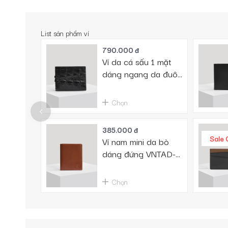
List sản phẩm ví
790.000 đ
Ví da cá sấu 1 mặt
dáng ngang da đuôi
VTA790N-D-D
Chọn
385.000 đ
Sale 
Ví nam mini da bò
dáng đứng VNTAD-
501V
Chọn