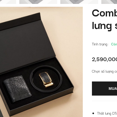
Comb
lưng
Tình trạng
Còn
2,590,0
Chọn số lượng c
MUA
Thắt lưng D