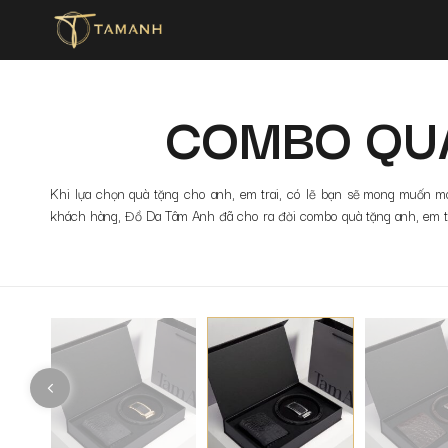
COMBO QUÀ
Khi lựa chọn quà tặng cho anh, em trai, có lẽ bạn sẽ mong muốn 
khách hàng, Đồ Da Tâm Anh đã cho ra đời combo quà tặng anh, em tr