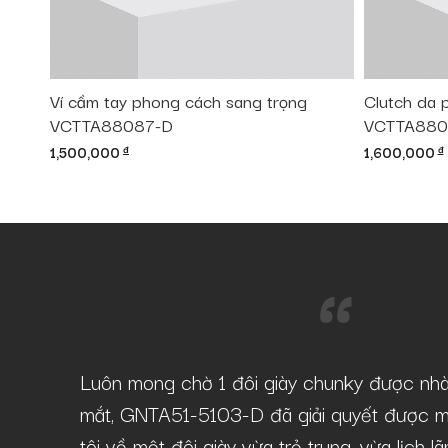
Ví cầm tay phong cách sang trọng
Clutch da 
VCTTA88087-D
VCTTA880
1,500,000
đ
1,600,000
đ
-D tại
Luôn mong chờ 1 đôi giày chunky được nh
âu mà vẫn
mắt, GNTA51-5103-D đã giải quyết được m
tôi về một đôi giày vừa trẻ trung, vừa lịch 