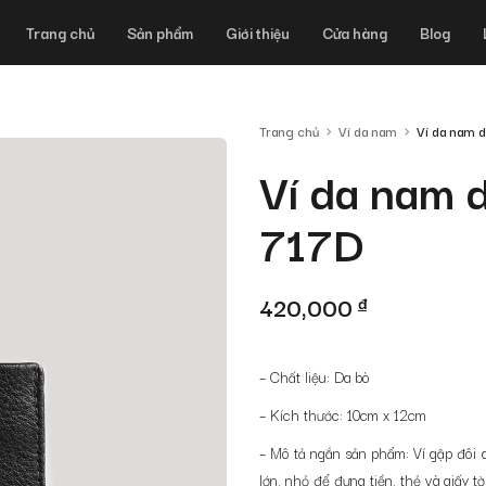
Trang chủ
Sản phẩm
Giới thiệu
Cửa hàng
Blog
Trang chủ
Ví da nam
Ví da nam 
Ví da nam
717D
420,000
đ
– Chất liệu: Da bò
– Kích thước: 10cm x 12cm
– Mô tả ngắn sản phẩm: Ví gập đôi d
lớn, nhỏ để đựng tiền, thẻ và giấy tờ