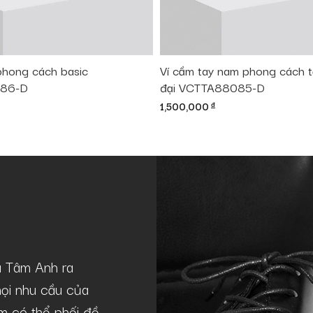
phong cách basic
Ví cầm tay nam phong cách tố
86-D
đại VCTTA88085-D
1,500,000
đ
à Tâm Anh ra
Mẫu giày GNTA22-20241-D khá lý 
ọi nhu cầu của
theo phong cách casual như tôi. Giày
lãm có thể phối đồ
chuẩn lịch lãm, sang trọng, phù hợp