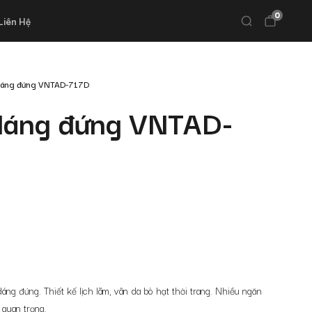
0
Liên Hệ
dáng đứng VNTAD-717D
 dáng đứng VNTAD-
áng đứng. Thiết kế lịch lãm, vân da bò hạt thời trang. Nhiều ngăn
 quan trọng.