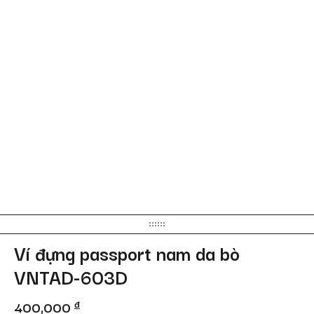
Ví đựng passport nam da bò
VNTAD-603D
400,000
đ