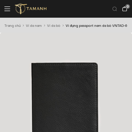
0
Trang chủ
Ví da nam
Ví da bò
Ví đựng passport nam da bò VNTAD-60