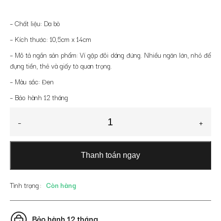
– Chất liệu: Da bò
– Kích thước: 10,5cm x 14cm
– Mô tả ngắn sản phẩm: Ví gập đôi dáng đứng. Nhiều ngăn lớn, nhỏ để
đựng tiền, thẻ và giấy tờ quan trọng.
– Màu sắc: Đen
– Bảo hành 12 tháng
Ví
-
+
đựng
passport
nam
Thanh toán ngay
da
bò
VNTAD-
Tình trạng
Còn hàng
603D
số
lượng
Bảo hành 12 tháng