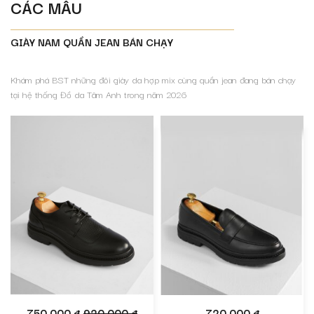
CÁC MẪU
GIÀY NAM QUẦN JEAN BÁN CHẠY
Khám phá BST những đôi giày da hợp mix cùng quần jean đang bán chạy
tại hệ thống Đồ da Tâm Anh trong năm 2026
750,000 đ
920,000 đ
720,000 đ