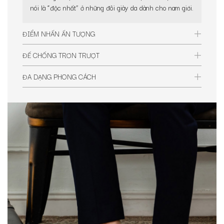
nói là “độc nhất” ở những đôi giày da dành cho nam giới.
ĐIỂM NHẤN ẤN TƯỢNG
ĐẾ CHỐNG TRƠN TRƯỢT
ĐA DẠNG PHONG CÁCH