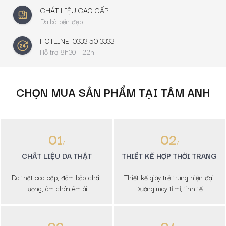
CHẤT LIỆU CAO CẤP
Da bò bền đẹp
HOTLINE: 0333 50 3333
Hỗ trợ 8h30 - 22h
CHỌN MUA SẢN PHẨM TẠI TÂM ANH
01
02
CHẤT LIỆU DA THẬT
THIẾT KẾ HỢP THỜI TRANG
Da thật cao cấp, đảm bảo chất
Thiết kế giày trẻ trung hiện đại.
lượng, ôm chân êm ái
Đường may tỉ mỉ, tinh tế.