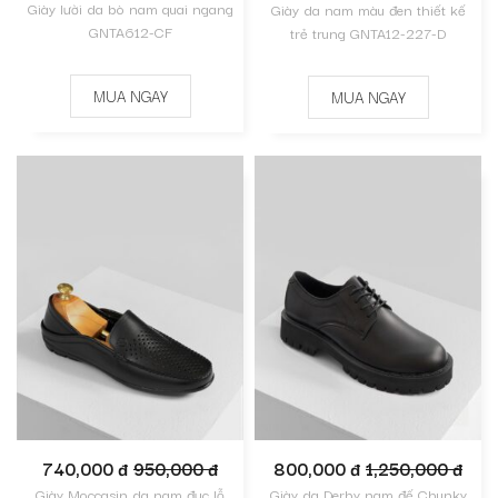
Giày lười da bò nam quai ngang
Giày da nam màu đen thiết kế
GNTA612-CF
trẻ trung GNTA12-227-D
MUA NGAY
MUA NGAY
740,000 đ
950,000 đ
800,000 đ
1,250,000 đ
Giày Moccasin da nam đục lỗ
Giày da Derby nam đế Chunky