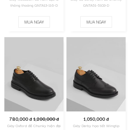
thông thoáng GNTA13-116-D
GNTA51-5103-D
MUA NGAY
MUA NGAY
780,000 đ
1,200,000 đ
1,050,000 đ
Giày Oxford đế Chunky hiện đại
Giày Derby họa tiết Wingtip