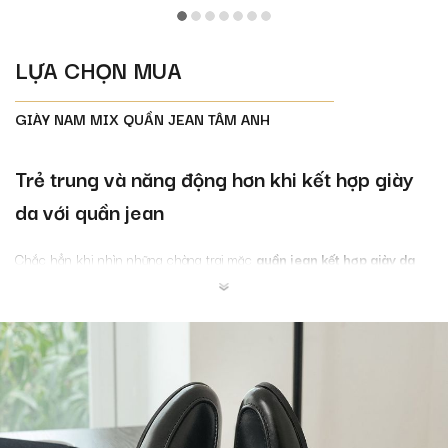
LỰA CHỌN MUA
GIÀY NAM MIX QUẦN JEAN TÂM ANH
Trẻ trung và năng động hơn khi kết hợp giày
da với quần jean
Chắc hẳn khi nhìn những chàng trai mặc
quần jean kết hợp giày da
bạn sẽ thấy được sự năng động và cá tính mạnh mẽ, khác hẳn với sự
sang trọng và lịch lãm của cặp đôi giày da và quần âu. Tuy có sự đối lập
nhưng cả 2 phong cách đều tạo được điểm nhấn ấn tượng trong mắt
mọi người.
Những mẫu giày mặc với quần jean đẹp
Khi lựa chọn giày da để phối với quần jean nam cần có những quy tắc