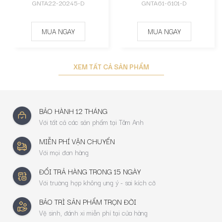
GNTA22-20245-D
GNTA61-6101-D
MUA NGAY
MUA NGAY
XEM TẤT CẢ SẢN PHẨM
BẢO HÀNH 12 THÁNG
Với tất cả các sản phẩm tại Tâm Anh
MIỄN PHÍ VẬN CHUYỂN
Với mọi đơn hàng
ĐỔI TRẢ HÀNG TRONG 15 NGÀY
Với trường hợp không ưng ý - sai kích cỡ
BẢO TRÌ SẢN PHẨM TRỌN ĐỜI
Vệ sinh, đánh xi miễn phí tại cửa hàng