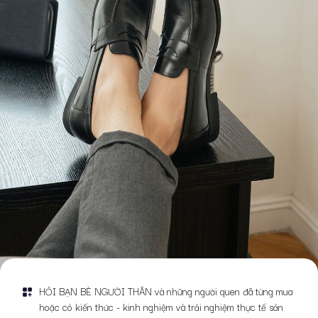
nhất định. Giày như một phụ kiện thời trang để giúp bạn tự tin và thoải
mái hơn tránh trường hợp phối đồ không hợp khiến bạn dở khóc dở
cười. Dưới đây là top 3 mẫu giày da phù hợp với quần jean:
Chelsea boots:
là mẫu giày kinh điển dành cho quần jean. Kiểu boot
cao cổ hầm hố phù hợp với nhiều dáng quần.
Giày lười:
là một gợi ý cho bạn bởi giày lười khá “dễ tính” khi có thể
phối đồ với cả quần âu và quần jean. Nên chọn kiểu dáng giày có đế
dày một chút, mũi tròn và có thể thiết kế cách điệu như dập vân cá sấu
hoặc có quai ngang.
Giày nam quần jean kiểu dáng Derby:
đây cũng là một mẫu giày được
khá nhiều anh chàng yêu thích quần jean lựa chọn. Derby mũi tròn hợp
với quần jean thụng, derby mũi nhọn hợp với những chiếc quần jean
skinny bó sát.
Giày Derby:
Thiết kế đặc trưng của Derby là phần lỗ xâu kết được gắn
phía trên của vamp. Với cấu trúc open lacing này, giày Derby mang đến
sự thoải mái mà không làm mất đi sự sang trọng, tinh tế của các quý ông.
Kết hợp Derby cùng áo vest sẽ giúp tôn lên vẻ đẹp hiện đại đầy cuốn
HỎI BẠN BÈ NGƯỜI THÂN và những người quen đã từng mua
hút.
hoặc có kiến thức - kinh nghiệm và trải nghiệm thực tế sản