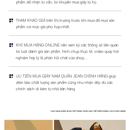
phẩm để nhận tư vấn, lời khuyên mua giày từ họ
THAM KHẢO GIÁ trên thị trường trước khi mua để mua sản
phẩm với mức giá phù hợp nhất
KHI MUA HÀNG ONLINE nên xem kỹ các thông số liên quan
tới lượt đánh giá sản phẩm, hình chụp thực tế, video quay trải
nghiệm hay tỷ lệ phản hồi chat của shop,...
ƯU TIÊN MUA GIÀY NAM QUẦN JEAN CHÍNH HÃNG giúp
đảm bảo chất lượng sản phẩm cũng như nhận đầy đủ các
chính sách đi kèm từ nhà bán hàng.
GIÀY NAM QUẦN JEAN | TRẺ TRUNG THOẢI MÁI THỂ HIỆN PHONG CÁCH PHÁI MẠNH