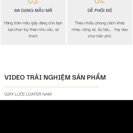
03
04
ĐA DẠNG MẪU MÃ
DỄ PHỐI ĐỒ
Hàng trăm mẫu giày đang chờ bạn
Theo nhiều phong cách khác
lựa chọn tùy theo nhu cầu, sở
nhau: công sở, dự tiệc,... hay dạo
thích
chơi trên phố.
VIDEO TRẢI NGHIỆM SẢN PHẨM
GIÀY LƯỜI LOAFER NAM