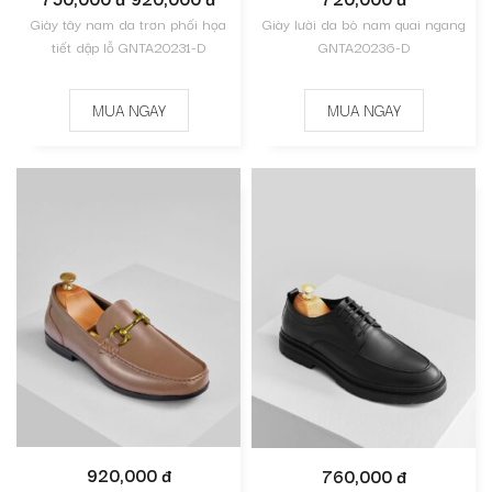
Giày tây nam da trơn phối họa
Giày lười da bò nam quai ngang
tiết dập lỗ GNTA20231-D
GNTA20236-D
MUA NGAY
MUA NGAY
920,000 đ
760,000 đ