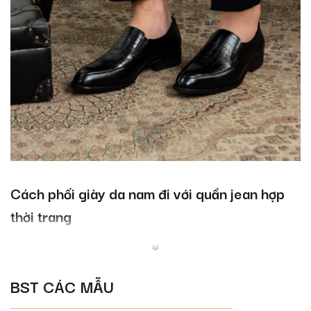
Cách phối giày da nam đi với quần jean hợp
thời trang
Để có thể tự tin khi bước chân ra khỏi nhà thì cần có sự phối hợp ăn ý
giữa trang phục và các phụ kiện đi kèm đặc biệt là giày dép. Đừng để vì
chọn sai giày khiến bạn trở thành tâm điểm chú ý giữa đám đông. Hãy bỏ
BST CÁC MẪU
túi những bí kíp nhỏ về cách kết hợp giày da mặc với quần jean dưới đây
để luôn giữ được phong thái cho riêng mình nhé.