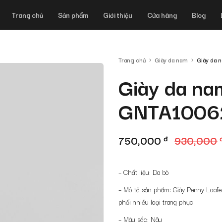
Trang chủ
Sản phẩm
Giới thiệu
Cửa hàng
Blog
Trang chủ
Giày da nam
Giày da
Giày da na
GNTA1006
Giá
Giá
750,000
đ
930,000
gốc
hiện
là:
tại
– Chất liệu: Da bò
930,000 đ.
là:
– Mô tả sản phẩm: Giày Penny Loafer
phối nhiều loại trang phục
750,000 đ.
– Màu sắc: Nâu