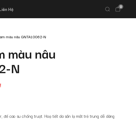
0
Liên Hệ
 nam màu nâu GNTA10062-N
m màu nâu
2-N
đ
, đế cao su chống trượt. Hoạ tiết da sần lạ mắt trẻ trung dễ dàng