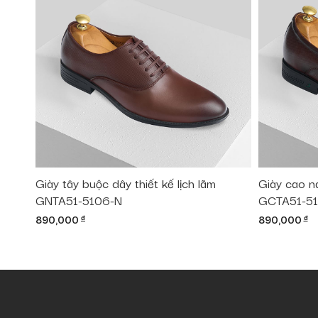
Giày tây buộc dây thiết kế lịch lãm
Giày cao n
GNTA51-5106-N
GCTA51-51
890,000
đ
890,000
đ