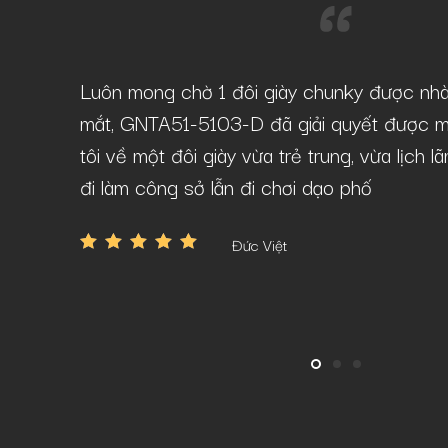
-D tại
Luôn mong chờ 1 đôi giày chunky được nh
âu mà vẫn
mắt, GNTA51-5103-D đã giải quyết được m
tôi về một đôi giày vừa trẻ trung, vừa lịch 
đi làm công sở lẫn đi chơi dạo phố
Đức Việt