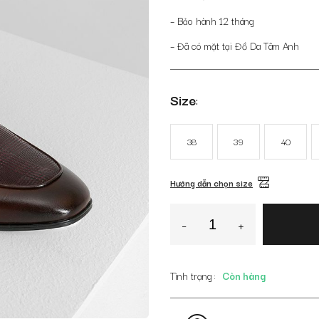
– Bảo hành 12 tháng
– Đã có mặt tại Đồ Da Tâm Anh
Size
38
39
40
Hướng dẫn chọn size
Giày
-
+
da
nam
màu
Tình trạng
Còn hàng
nâu
GNTA10062-
N