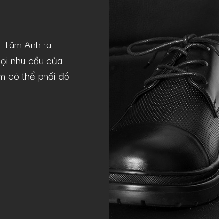
à Tâm Anh ra
Mẫu giày GNTA22-20241-D khá lý 
ọi nhu cầu của
theo phong cách casual như tôi. Giày
lãm có thể phối đồ
chuẩn lịch lãm, sang trọng, phù hợp
Quý Nguyễn