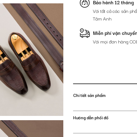
Bảo hành 12 tháng
số
lượng
Với tất cả các sản phẩ
Tâm Anh
Miễn phí vận chuyể
Với mọi đơn hàng CO
Chi tiết sản phẩm
Hướng dẫn phối đồ