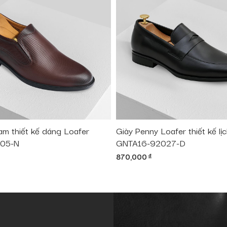
am thiết kế dáng Loafer
Giày Penny Loafer thiết kế lị
05-N
GNTA16-92027-D
870,000
đ