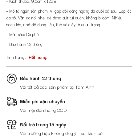
– Kích thước: 9,5cm x 12cm
– Mô tả ngắn sản phẩm: Ví gập đôi dáng ngang da đuôi cá sấu. Lớp lót
da bò. Vân da nổi nhẹ, dễ dàng đút túi quần, không bị cộm. Nhiều
ngăn lớn, nhỏ để đựng tiền, thẻ và giấy tờ quan trọng
– Màu sắc: Cà phê
– Bảo hành 12 tháng
Tình trạng
Hết hàng.
Bảo hành 12 tháng
Với tất cả các sản phẩm tại Tâm Anh
Miễn phí vận chuyển
Với mọi đơn hàng COD
Đổi trả trong 15 ngày
Với trường hợp không ưng ý - sai kích cỡ