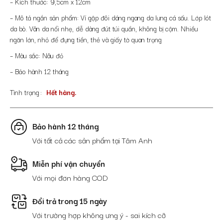
– Kích thước: 9,5cm x 12cm
– Mô tả ngắn sản phẩm: Ví gập đôi dáng ngang da lưng cá sấu. Lớp lót
da bò. Vân da nổi nhẹ, dễ dàng đút túi quần, không bị cộm. Nhiều
ngăn lớn, nhỏ để đựng tiền, thẻ và giấy tờ quan trọng
– Màu sắc: Nâu đỏ
– Bảo hành 12 tháng
Tình trạng
Hết hàng.
Bảo hành 12 tháng
Với tất cả các sản phẩm tại Tâm Anh
Miễn phí vận chuyển
Với mọi đơn hàng COD
Đổi trả trong 15 ngày
Với trường hợp không ưng ý - sai kích cỡ