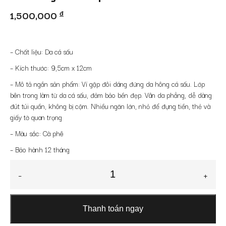
1,500,000
đ
– Chất liệu: Da cá sấu
– Kích thước: 9,5cm x 12cm
– Mô tả ngắn sản phẩm: Ví gập đôi dáng đứng da hông cá sấu. Lớp
bên trong làm từ da cá sấu, đảm bảo bền đẹp. Vân da phẳng, dễ dàng
đút túi quần, không bị cộm. Nhiều ngăn lớn, nhỏ để đựng tiền, thẻ và
giấy tờ quan trọng
– Màu sắc: Cà phê
– Bảo hành 12 tháng
Ví
-
+
nam
da
cá
Thanh toán ngay
sấu
2