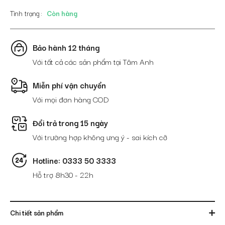
mặt
Tình trạng
Còn hàng
dáng
đứng
da
Bảo hành 12 tháng
hông
Với tất cả các sản phẩm tại Tâm Anh
cao
cấp
Miễn phí vận chuyển
VTA1500D-
Với mọi đơn hàng COD
H-
CF
số
Đổi trả trong 15 ngày
lượng
Với trường hợp không ưng ý - sai kích cỡ
Hotline: 0333 50 3333
Hỗ trợ 8h30 - 22h
Chi tiết sản phẩm