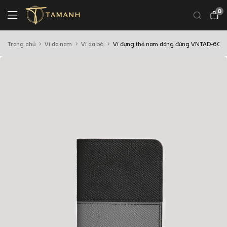
0
Trang chủ
Ví da nam
Ví da bò
Ví đựng thẻ nam dáng đứng VNTAD-601