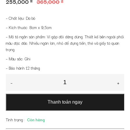
Giá
Giá
255,000
đ
365,000
đ
gốc
hiện
là:
tại
– Chất liệu: Da bò
365,000 đ.
là:
– Kích thước: 8cm x 9,5cm
255,000 đ.
– Mô tả ngắn sản phẩm: Ví gập đôi dáng đứng. Thiết kế bên ngoài phối
màu độc đáo. Nhiều ngăn lớn, nhỏ để đựng tiền, thẻ và giấy tờ quan
trọng.
– Màu sắc: Ghi
– Bảo hành 12 tháng
Ví
-
+
đựng
thẻ
nam
Thanh toán ngay
dáng
đứng
VNTAD-
Tình trạng
Còn hàng
601GD