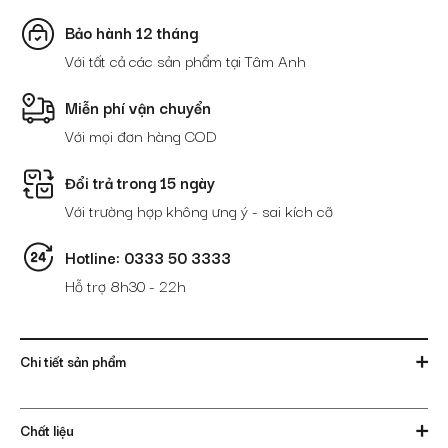
số
lượng
Bảo hành 12 tháng
Với tất cả các sản phẩm tại Tâm Anh
Miễn phí vận chuyển
Với mọi đơn hàng COD
Đổi trả trong 15 ngày
Với trường hợp không ưng ý - sai kích cỡ
Hotline: 0333 50 3333
Hỗ trợ 8h30 - 22h
Chi tiết sản phẩm
Chất liệu