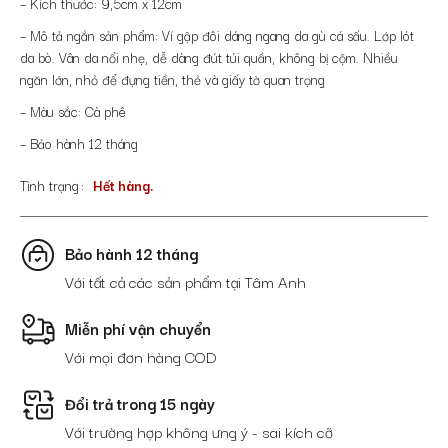
– Kích thước: 9,5cm x 12cm
– Mô tả ngắn sản phẩm: Ví gập đôi dáng ngang da gù cá sấu. Lớp lót
da bò. Vân da nổi nhẹ, dễ dàng đút túi quần, không bị cộm. Nhiều
ngăn lớn, nhỏ để đựng tiền, thẻ và giấy tờ quan trọng
– Màu sắc: Cà phê
– Bảo hành 12 tháng
Tình trạng
Hết hàng.
Bảo hành 12 tháng
Với tất cả các sản phẩm tại Tâm Anh
Miễn phí vận chuyển
Với mọi đơn hàng COD
Đổi trả trong 15 ngày
Với trường hợp không ưng ý - sai kích cỡ