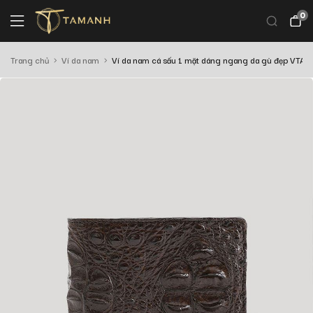
0
Trang chủ
Ví da nam
Ví da nam cá sấu 1 mặt dáng ngang da gù đẹp VTA