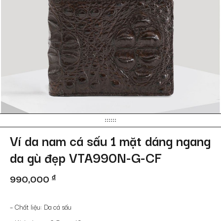
Ví da nam cá sấu 1 mặt dáng ngang
da gù đẹp VTA990N-G-CF
990,000
đ
– Chất liệu: Da cá sấu